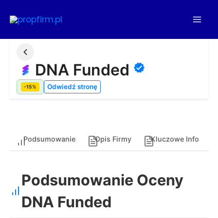
Przejdź
do
treści
DNA Funded
Odwiedź stronę
-15%
Podsumowanie
Opis Firmy
Kluczowe Info
Podsumowanie Oceny
DNA Funded