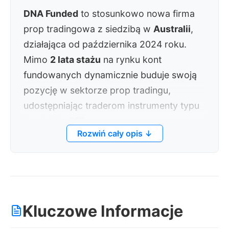
DNA Funded
to stosunkowo nowa firma
prop tradingowa z siedzibą w
Australii
,
działająca od października 2024 roku.
Mimo
2 lata stażu
na rynku kont
fundowanych dynamicznie buduje swoją
pozycję w sektorze prop tradingu,
udostępniając traderom instrumenty typu
kontrakty CFD
.
Rozwiń cały opis ↓
Oferta handlowa obejmuje następujące
klasy aktywów:
FX
,
Towary
,
Indeksy
,
Krypto
,
Akcje
. Do dyspozycji traderów
dostępne są platformy transakcyjne:
Kluczowe Informacje
TradeLocker
,
MT5
. Maksymalna alokacja
kapitału, jaką może uzyskać trader,