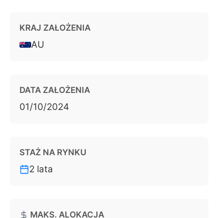
wynosi
600 000 USD
.
KRAJ ZAŁOŻENIA
AU
Czas oczekiwania na wypłatę to 14 dni (7
dni z boosterem). Minimalna kwota
wypłaty: 100 USD po profit splicie. Podział
zysków: 80%.
DATA ZAŁOŻENIA
01/10/2024
STAŻ NA RYNKU
2 lata
MAKS. ALOKACJA