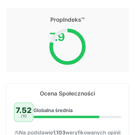
PropIndeks™
7.9
Ocena Społeczności
7.52
Globalna średnia
/10
Na podstawie
1,103
weryfikowanych opinii