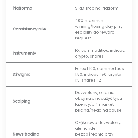
Platforma
SIRIX Trading Platform
40% maximum
winning/losing day przy
Consistency rule
eligibility do reward
request
FX, commodities, indices,
Instrumenty
crypto, shares
Forex 1:100, commodities
Dźwignia
1:50, indices 1:50, crypto
1:5, shares 1:2
Dozwolony, o ile nie
obejmuje nadużyć typu
Scalping
latency/off-market
pricing/hedging abuse
Częściowo dozwolony,
ale handel
News trading
bezpośrednio przy