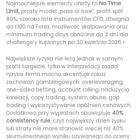
Najmocniejsze elementy oferty to
No Time
Limit
, prosty model „pass or lose”, profit split
80%, szeroka lista instrumentów CFD, dźwignia
do 1:100 na Forex, możliwość skalpowania oraz
minimum trading days obniżone do 3 dni dla
challenge’y kupionych po 30 kwietnia 2026 r.
Największe ryzyka nie leżą jednak w samym
profit targecie, tylko w interpretacji zasad
ryzyka. Firma mocno akcentuje zakaz
zachowań gamblingowych: overleveraging,
one-sided betting, account rolling, nadużycia
korelacji, copy trading, system abuse, gap
trading i wykorzystywanie opóźnień cenowych.
Dodatkowo przy wypłatach obowiązuje
40%
consistency rule
, czyli największy dzień zysku
lub straty nie może stanowić więcej niż 40%
skumulowanego wyniku używanego do oceny