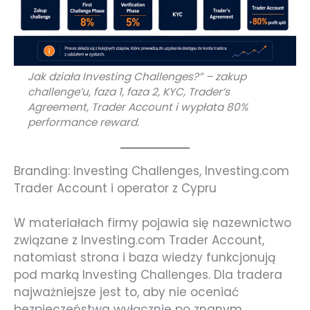
Jak działa Investing Challenges?” – zakup
challenge’u, faza 1, faza 2, KYC, Trader’s
Agreement, Trader Account i wypłata 80%
performance reward.
Branding: Investing Challenges, Investing.com
Trader Account i operator z Cypru
W materiałach firmy pojawia się nazewnictwo
związane z Investing.com Trader Account,
natomiast strona i baza wiedzy funkcjonują
pod marką Investing Challenges. Dla tradera
najważniejsze jest to, aby nie oceniać
bezpieczeństwa wyłącznie po znanym