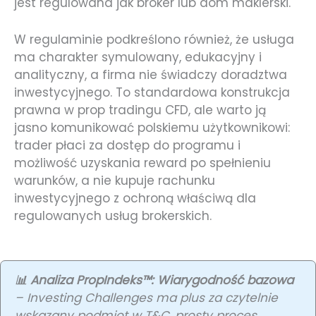
jest regulowana jak broker lub dom maklerski.
W regulaminie podkreślono również, że usługa
ma charakter symulowany, edukacyjny i
analityczny, a firma nie świadczy doradztwa
inwestycyjnego. To standardowa konstrukcja
prawna w prop tradingu CFD, ale warto ją
jasno komunikować polskiemu użytkownikowi:
trader płaci za dostęp do programu i
możliwość uzyskania reward po spełnieniu
warunków, a nie kupuje rachunku
inwestycyjnego z ochroną właściwą dla
regulowanych usług brokerskich.
📊 Analiza PropIndeks™: Wiarygodność bazowa
– Investing Challenges ma plus za czytelnie
wskazany podmiot w T&C, prosty proces