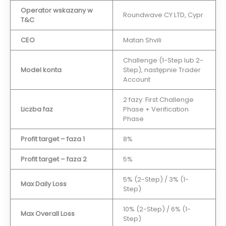
Operator wskazany w
Roundwave CY LTD, Cypr
T&C
CEO
Matan Shvili
Challenge (1-Step lub 2-
Model konta
Step), następnie Trader
Account
2 fazy: First Challenge
Liczba faz
Phase + Verification
Phase
Profit target – faza 1
8%
Profit target – faza 2
5%
5% (2-Step) / 3% (1-
Max Daily Loss
Step)
10% (2-Step) / 6% (1-
Max Overall Loss
Step)