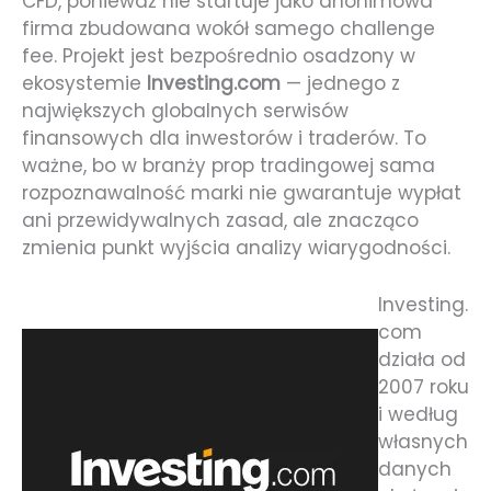
CFD, ponieważ nie startuje jako anonimowa
firma zbudowana wokół samego challenge
fee. Projekt jest bezpośrednio osadzony w
ekosystemie
Investing.com
— jednego z
największych globalnych serwisów
finansowych dla inwestorów i traderów. To
ważne, bo w branży prop tradingowej sama
rozpoznawalność marki nie gwarantuje wypłat
ani przewidywalnych zasad, ale znacząco
zmienia punkt wyjścia analizy wiarygodności.
Investing.
com
działa od
2007 roku
i według
własnych
danych