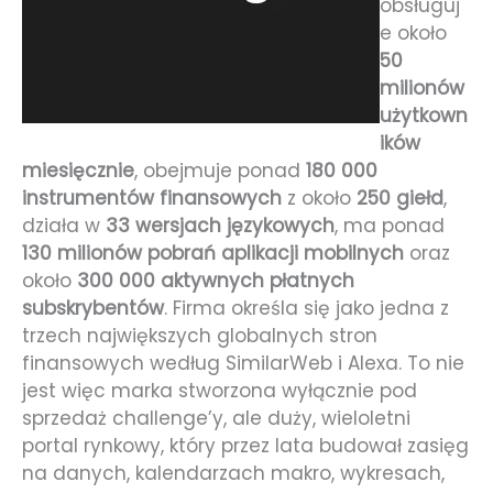
obsługuj
e około
50
milionów
użytkown
ików
miesięcznie
, obejmuje ponad
180 000
instrumentów finansowych
z około
250 giełd
,
działa w
33 wersjach językowych
, ma ponad
130 milionów pobrań aplikacji mobilnych
oraz
około
300 000 aktywnych płatnych
subskrybentów
. Firma określa się jako jedna z
trzech największych globalnych stron
finansowych według SimilarWeb i Alexa. To nie
jest więc marka stworzona wyłącznie pod
sprzedaż challenge’y, ale duży, wieloletni
portal rynkowy, który przez lata budował zasięg
na danych, kalendarzach makro, wykresach,