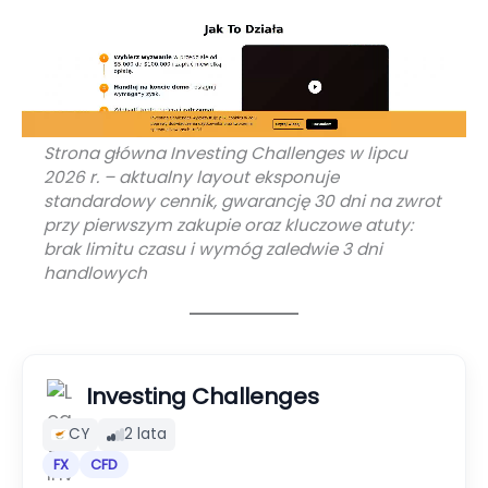
Strona główna Investing Challenges w lipcu
2026 r. – aktualny layout eksponuje
standardowy cennik, gwarancję 30 dni na zwrot
przy pierwszym zakupie oraz kluczowe atuty:
brak limitu czasu i wymóg zaledwie 3 dni
handlowych
Investing Challenges
CY
2 lata
FX
CFD