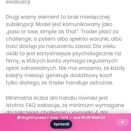
ewaluacji.
Drugi ważny element to brak miesięcznej
subskrypcji. Model jest komunikowany jako
„pass or lose, simple as that”. Trader płaci za
challenge, a potem albo spełnia warunki, albo
traci dostęp po naruszeniu zasad. Dla wielu
osób to jest korzystniejsze psychologicznie niż
firmy, w których konto wymaga regularnych
opłat odnawialnych. Nie ma wrażenia, że każdy
kolejny miesiąc generuje dodatkowy koszt
tylko dlatego, że trader handluje ostrożnie.
Minimalna liczba dni handlu również jest
istotna. FAQ wskazuje, że minimum wymagane
do zaliczenia challenge’u wynosiło 4 dni,
🎁 BrightFunded 1-Step -30% — kod PROPFIRMPL30
natomiast dla challenge’y kupionych po 30
×
Sprawdź
kwietnia 2026 r. minimalny wymóg został