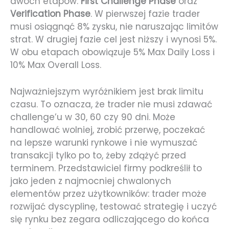
dwóch etapów:
First Challenge Phase
oraz
Verification Phase
. W pierwszej fazie trader
musi osiągnąć 8% zysku, nie naruszając limitów
strat. W drugiej fazie cel jest niższy i wynosi 5%.
W obu etapach obowiązuje 5% Max Daily Loss i
10% Max Overall Loss.
Najważniejszym wyróżnikiem jest brak limitu
czasu. To oznacza, że trader nie musi zdawać
challenge’u w 30, 60 czy 90 dni. Może
handlować wolniej, zrobić przerwę, poczekać
na lepsze warunki rynkowe i nie wymuszać
transakcji tylko po to, żeby zdążyć przed
terminem. Przedstawiciel firmy podkreślił to
jako jeden z najmocniej chwalonych
elementów przez użytkowników: trader może
rozwijać dyscyplinę, testować strategię i uczyć
się rynku bez zegara odliczającego do końca