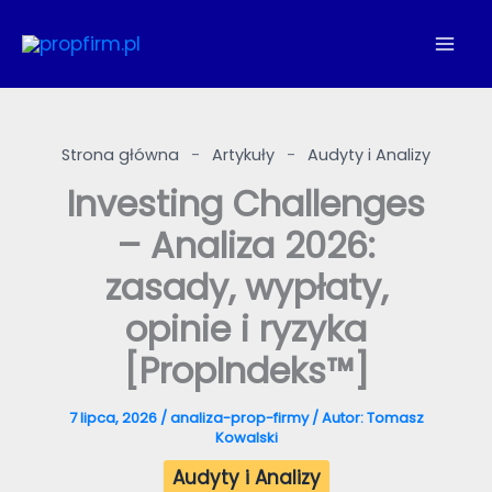
Przejdź
do
treści
Strona główna
-
Artykuły
-
Audyty i Analizy
Investing Challenges
– Analiza 2026:
zasady, wypłaty,
opinie i ryzyka
[PropIndeks™]
7 lipca, 2026
/
analiza-prop-firmy
/ Autor:
Tomasz
Kowalski
Audyty i Analizy