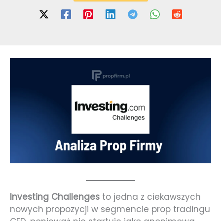
Investing Challenges
to jedna z ciekawszych
nowych propozycji w segmencie prop tradingu