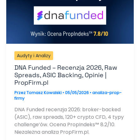
Audyty i Analizy
DNA Funded – Recenzja 2026, Raw
Spreads, ASIC Backing, Opinie |
PropFirm.pl
Przez
Tomasz Kowalski
•
05/05/2026
•
analiza-prop-
firmy
DNA Funded recenzja 2026: broker-backed
(ASIC), raw spreads, 120+ crypto CFD, 4 typy
challenge’ów. Ocena PropIndeks™ 8.2/10.
Niezależna analiza PropFirm.pl.