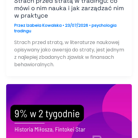
Strach przed stratą w tradingu: co
mówi o nim nauka i jak zarządzać nim
w praktyce
Przez
Izabela Kowalska
•
23/07/2026
•
psychologia
tradingu
Strach przed stratą, w literaturze naukowej
opisywany jako awersja do straty, jest jednym
z najlepiej zbadanych zjawisk w finansach
behawioralnych.