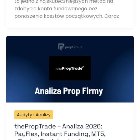
to jedna z najskuteczniejszych metod na
zdobycie konta fundowanego bez
ponoszenia kosztów początkowych. Coraz
Audyty i Analizy
thePropTrade – Analiza 2026:
PayFlex, Instant Funding, MT5,