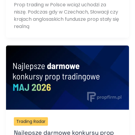
Prop trading w Polsce wciąż uchodzi za
niszę. Podczas gdy w Czechach, Słowacji czy
krajach anglosaskich fundusze prop stały się
realną
Trading Radar
Najlepsze darmowe konkursy prop