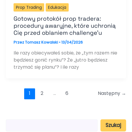
Prop Trading
Edukacja
Gotowy protokół prop tradera:
procedury awaryjne, które uchronią
Cię przed oblaniem challenge’u
Przez
Tomasz Kowalski
•
13/04/2026
Ile razy obiecywałeś sobie, że „tym razem nie
będziesz gonić rynku”? Że „jutro będziesz
trzymać się planu”? I ile razy
1
2
…
6
Następny
→
S
Szukaj
z