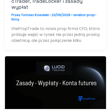
cTrader, TradeLocker i zasady
wypłat
Przez
Tomasz Kowalski
•
23/06/2026
•
analiza-prop-
firmy
thePropTrade to nowa prop firma CFD, która
próbuje wejść w rynek nie przez jedną prostą
obietnicę, ale przez połączenie kilku