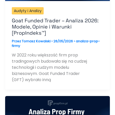
Audyty i Analizy
Goat Funded Trader – Analiza 2026:
Modele, Opinie i Warunki
[PropIndeks™]
Przez
Tomasz Kowalski
•
26/05/2026
•
analiza-prop-
firmy
W 2022 roku większość firm prop
tradingowych budowała się na cudzej
technologii i cudzym modelu
biznesowym. Goat Funded Trader
(GFT) wybrało inną