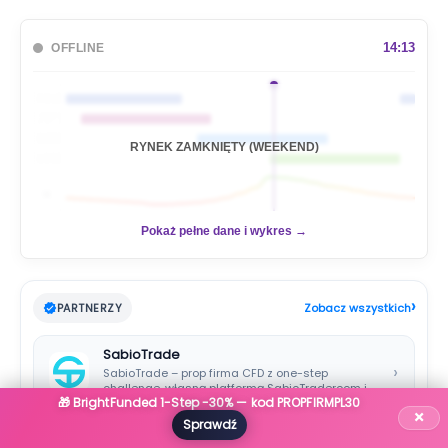
u
k
a
14:13
OFFLINE
j
🇦🇺
🇯🇵
🇬🇧
RYNEK ZAMKNIĘTY (WEEKEND)
🇺🇸
📊
Pokaż pełne dane i wykres →
›
PARTNERZY
Zobacz wszystkich
SabioTrade
›
SabioTrade – prop firma CFD z one-step
challenge, własną platformą SabioTraderoom i
🎁 BrightFunded 1-Step -30% — kod PROPFIRMPL30
wypłatami co…
×
Sprawdź
Investing Challenges