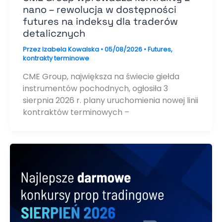
nano – rewolucja w dostępności
futures na indeksy dla traderów
detalicznych
Przez
Izabela Kowalska
•
05/08/2026
•
Futures
,
kontrakty terminowe
CME Group, największa na świecie giełda
instrumentów pochodnych, ogłosiła 3
sierpnia 2026 r. plany uruchomienia nowej linii
kontraktów terminowych –