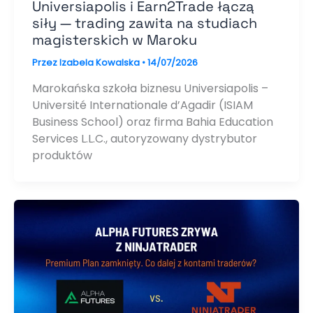
Universiapolis i Earn2Trade łączą
siły — trading zawita na studiach
magisterskich w Maroku
Przez
Izabela Kowalska
•
14/07/2026
Marokańska szkoła biznesu Universiapolis –
Université Internationale d’Agadir (ISIAM
Business School) oraz firma Bahia Education
Services L.L.C., autoryzowany dystrybutor
produktów