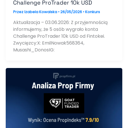
Challenge ProTrader 10k USD
Przez
Izabela Kowalska
•
26/05/2026
•
Konkurs
Aktualizacja – 03.06.2026: Z przyjemnością
informujemy, że 5 osób wygrało konta
Challenge ProTrader 10k USD od Fintokei.
Zwycięzcy:X: EmilNowak568364,
Musashi_DonosIG: