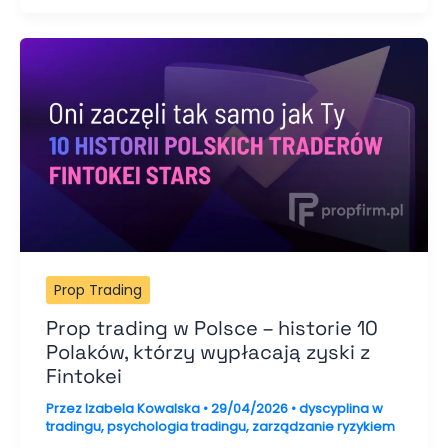
Prop Trading
Prop trading w Polsce – historie 10
Polaków, którzy wypłacają zyski z
Fintokei
Przez
Izabela Kowalska
•
29/04/2026
•
dyscyplina w
tradingu
,
psychologia tradingu
,
zarządzanie ryzykiem