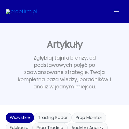
Przejdź
do
treści
Artykuły
Zgłębiaj tajniki branży, od
podstawowych pojęć po
zaawansowane strategie. Twoja
kompletna baza wiedzy, poradników i
analiz w jednym miejscu.
Wszystkie
Trading Radar
Prop Monitor
Edukacja
Prop Trading
Audyty i Analizy