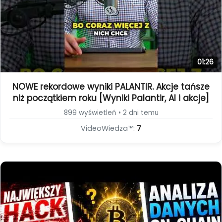
01:26
NOWE rekordowe wyniki PALANTIR. Akcje tańsze
niż początkiem roku [Wyniki Palantir, AI i akcje]
899 wyświetleń • 2 dni temu
VideoWiedza™:
7