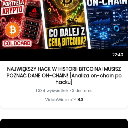
22:40
NAJWIĘKSZY HACK W HISTORII BITCOINA! MUSISZ
POZNAĆ DANE ON-CHAIN! [Analiza on-chain po
hacku]
1 334 wyświetleń • 3 dni temu
VideoWiedza™:
8.3