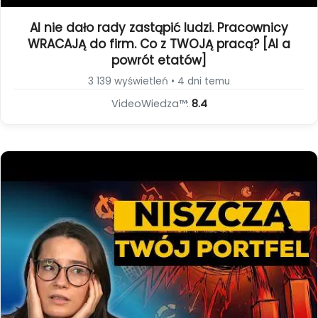
AI nie dało rady zastąpić ludzi. Pracownicy
WRACAJĄ do firm. Co z TWOJĄ pracą? [AI a
powrót etatów]
3 139 wyświetleń • 4 dni temu
VideoWiedza™:
8.4