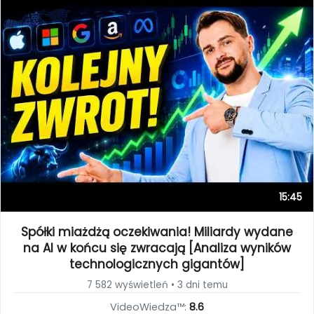
15:45
Spółki miażdżą oczekiwania! Miliardy wydane
na AI w końcu się zwracają [Analiza wyników
technologicznych gigantów]
7 582 wyświetleń • 3 dni temu
VideoWiedza™:
8.6