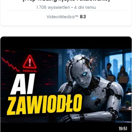
1 706 wyświetleń • 4 dni temu
VideoWiedza™:
8.3
19:51