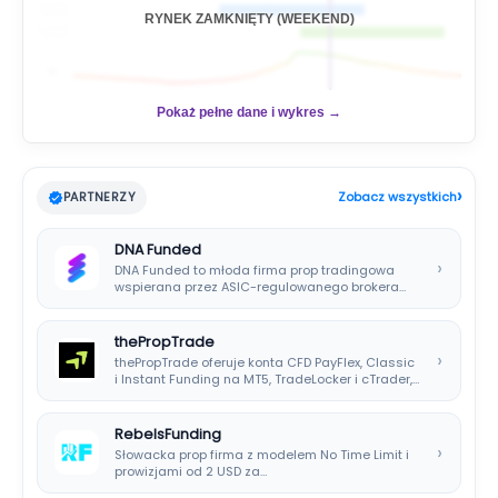
🇬🇧
RYNEK ZAMKNIĘTY (WEEKEND)
🇺🇸
📊
Pokaż pełne dane i wykres →
›
PARTNERZY
Zobacz wszystkich
DNA Funded
›
DNA Funded to młoda firma prop tradingowa
wspierana przez ASIC-regulowanego brokera
DNA Markets. Oferuje…
thePropTrade
›
thePropTrade oferuje konta CFD PayFlex, Classic
i Instant Funding na MT5, TradeLocker i cTrader,…
RebelsFunding
›
Słowacka prop firma z modelem No Time Limit i
prowizjami od 2 USD za…