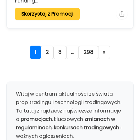
Funding…
Skorzystaj z Promocji
1
2
3
…
298
»
Witaj w centrum aktualności ze świata
prop tradingu i technologii tradingowych.
To tutaj znajdziesz najświeższe informacje
o
promocjach
, kluczowych
zmianach w
regulaminach
,
konkursach tradingowych
i
ważnych ogłoszeniach.