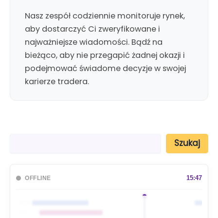
Nasz zespół codziennie monitoruje rynek,
aby dostarczyć Ci zweryfikowane i
najważniejsze wiadomości. Bądź na
bieżąco, aby nie przegapić żadnej okazji i
podejmować świadome decyzje w swojej
karierze tradera.
S
Szukaj
z
u
k
a
15:47
OFFLINE
j
🇦🇺
🇯🇵