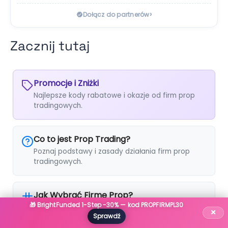
›
Dołącz do partnerów
Zacznij tutaj
Promocje i Zniżki
Najlepsze kody rabatowe i okazje od firm prop
tradingowych.
Co to jest Prop Trading?
Poznaj podstawy i zasady działania firm prop
tradingowych.
Jak Wybrać Firmę Prop?
🎁 BrightFunded 1-Step -30% — kod PROPFIRMPL30
Kluczowe kryteria, na które musisz zwrócić uwagę
×
Sprawdź
przy wyborze.