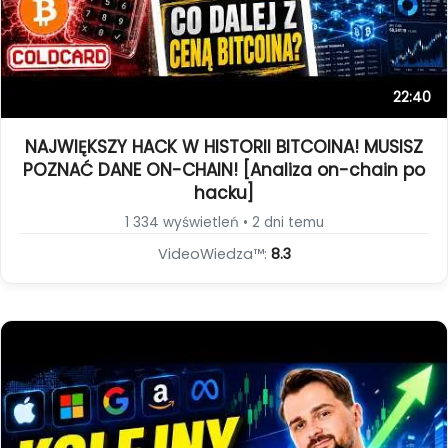
22:40
NAJWIĘKSZY HACK W HISTORII BITCOINA! MUSISZ
POZNAĆ DANE ON-CHAIN! [Analiza on-chain po
hacku]
1 334 wyświetleń • 2 dni temu
VideoWiedza™:
8.3