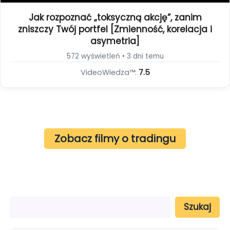
Jak rozpoznać „toksyczną akcję”, zanim
zniszczy Twój portfel [Zmienność, korelacja i
asymetria]
572 wyświetleń • 3 dni temu
VideoWiedza™:
7.5
Zobacz filmy o tradingu
S
Szukaj
z
u