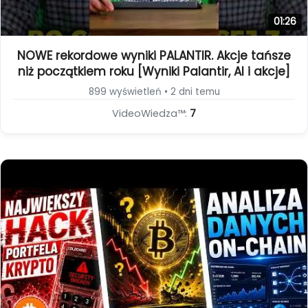
01:26
NOWE rekordowe wyniki PALANTIR. Akcje tańsze
niż początkiem roku [Wyniki Palantir, AI i akcje]
899 wyświetleń • 2 dni temu
VideoWiedza™:
7