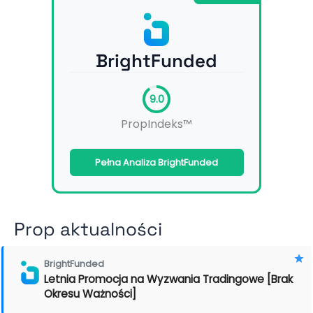
BrightFunded
9.0
PropIndeks™
Pełna Analiza BrightFunded
Prop aktualności
BrightFunded
Letnia Promocja na Wyzwania Tradingowe [Brak
Okresu Ważności]