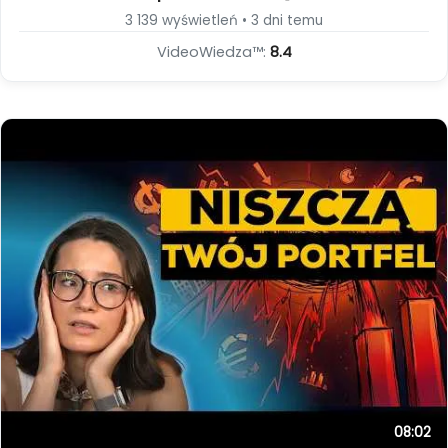
3 139 wyświetleń • 3 dni temu
VideoWiedza™:
8.4
08:02