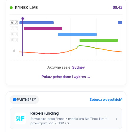
k
a
00:43
RYNEK LIVE
j
🇦🇺
🇯🇵
🇬🇧
🇺🇸
📊
Aktywne sesje:
Sydney
Pokaż pełne dane i wykres →
›
PARTNERZY
Zobacz wszystkich
RebelsFunding
›
Słowacka prop firma z modelem No Time Limit i
prowizjami od 2 USD za…