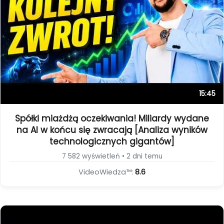
15:45
Spółki miażdżą oczekiwania! Miliardy wydane
na AI w końcu się zwracają [Analiza wyników
technologicznych gigantów]
7 582 wyświetleń • 2 dni temu
VideoWiedza™:
8.6