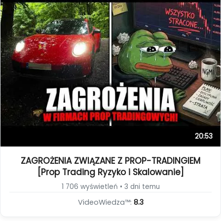
20:53
ZAGROŻENIA ZWIĄZANE Z PROP-TRADINGIEM
[Prop Trading Ryzyko i Skalowanie]
1 706 wyświetleń • 3 dni temu
VideoWiedza™:
8.3