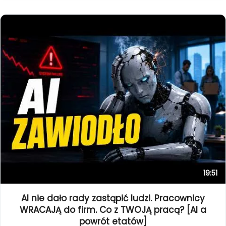
19:51
AI nie dało rady zastąpić ludzi. Pracownicy
WRACAJĄ do firm. Co z TWOJĄ pracą? [AI a
powrót etatów]