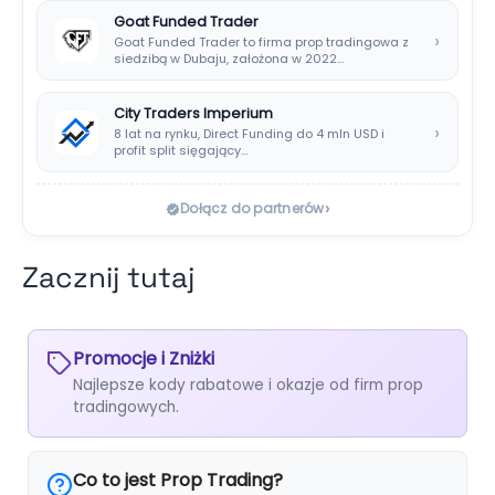
Goat Funded Trader
›
Goat Funded Trader to firma prop tradingowa z
siedzibą w Dubaju, założona w 2022…
City Traders Imperium
›
8 lat na rynku, Direct Funding do 4 mln USD i
profit split sięgający…
›
Dołącz do partnerów
Zacznij tutaj
Promocje i Zniżki
Najlepsze kody rabatowe i okazje od firm prop
tradingowych.
Co to jest Prop Trading?