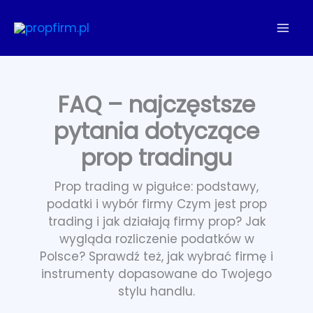
Przejdź
do
treści
FAQ – najczęstsze
pytania dotyczące
prop tradingu
Prop trading w pigułce: podstawy,
podatki i wybór firmy Czym jest prop
trading i jak działają firmy prop? Jak
wygląda rozliczenie podatków w
Polsce? Sprawdź też, jak wybrać firmę i
instrumenty dopasowane do Twojego
stylu handlu.