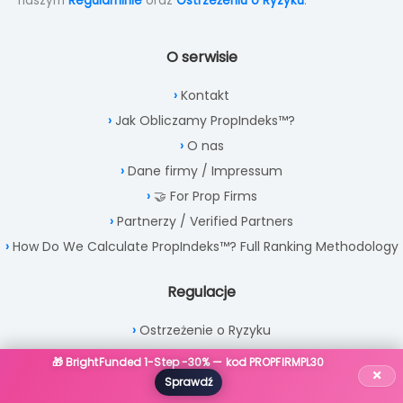
naszym
Regulaminie
oraz
Ostrzeżeniu o Ryzyku
.
O serwisie
Kontakt
Jak Obliczamy PropIndeks™?
O nas
Dane firmy / Impressum
🤝 For Prop Firms
Partnerzy / Verified Partners
How Do We Calculate PropIndeks™? Full Ranking Methodology
Regulacje
Ostrzeżenie o Ryzyku
Regulamin
🎁 BrightFunded 1-Step -30% — kod PROPFIRMPL30
×
Polityka Prywatności
Sprawdź