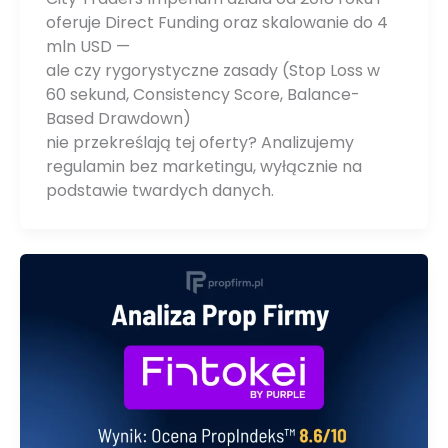
oferuje Direct Funding oraz skalowanie do 4
mln USD —
ale czy rygorystyczne zasady (Stop Loss w
60 sekund, Consistency Score, Balance-
Based Drawdown)
nie przekreślają tej oferty? Analizujemy
regulamin bez marketingu, wyłącznie na
podstawie twardych danych.