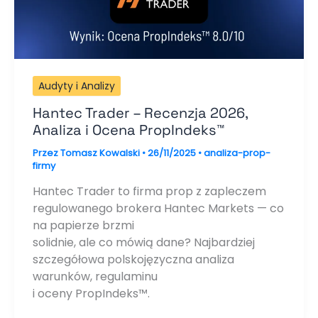
Audyty i Analizy
Hantec Trader – Recenzja 2026,
Analiza i Ocena PropIndeks™
Przez
Tomasz Kowalski
•
26/11/2025
•
analiza-prop-
firmy
Hantec Trader to firma prop z zapleczem
regulowanego brokera Hantec Markets — co
na papierze brzmi
solidnie, ale co mówią dane? Najbardziej
szczegółowa polskojęzyczna analiza
warunków, regulaminu
i oceny PropIndeks™.