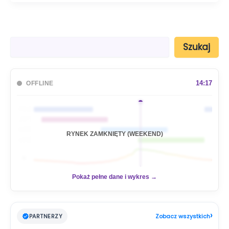
S
Szukaj
z
u
k
a
14:17
OFFLINE
j
🇦🇺
🇯🇵
🇬🇧
RYNEK ZAMKNIĘTY (WEEKEND)
🇺🇸
📊
Pokaż pełne dane i wykres →
›
PARTNERZY
Zobacz wszystkich