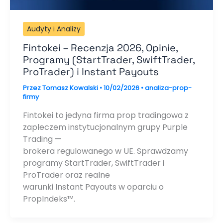
Audyty i Analizy
Fintokei – Recenzja 2026, Opinie,
Programy (StartTrader, SwiftTrader,
ProTrader) i Instant Payouts
Przez
Tomasz Kowalski
•
10/02/2026
•
analiza-prop-
firmy
Fintokei to jedyna firma prop tradingowa z
zapleczem instytucjonalnym grupy Purple
Trading —
brokera regulowanego w UE. Sprawdzamy
programy StartTrader, SwiftTrader i
ProTrader oraz realne
warunki Instant Payouts w oparciu o
PropIndeks™.