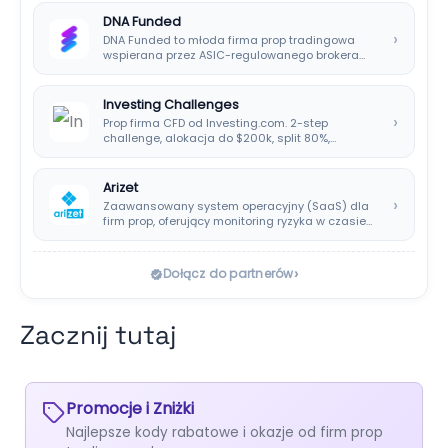
DNA Funded
›
DNA Funded to młoda firma prop tradingowa
wspierana przez ASIC-regulowanego brokera
DNA Markets. Oferuje…
Investing Challenges
›
Prop firma CFD od Investing.com. 2-step
challenge, alokacja do $200k, split 80%,
platforma SIRIX.
Arizet
›
Zaawansowany system operacyjny (SaaS) dla
firm prop, oferujący monitoring ryzyka w czasie
rzeczywistym i…
›
Dołącz do partnerów
Zacznij tutaj
Promocje i Zniżki
Najlepsze kody rabatowe i okazje od firm prop