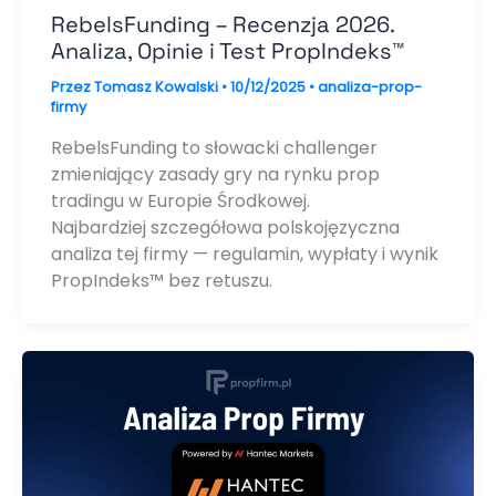
RebelsFunding – Recenzja 2026.
Analiza, Opinie i Test PropIndeks™
Przez
Tomasz Kowalski
•
10/12/2025
•
analiza-prop-
firmy
RebelsFunding to słowacki challenger
zmieniający zasady gry na rynku prop
tradingu w Europie Środkowej.
Najbardziej szczegółowa polskojęzyczna
analiza tej firmy — regulamin, wypłaty i wynik
PropIndeks™ bez retuszu.