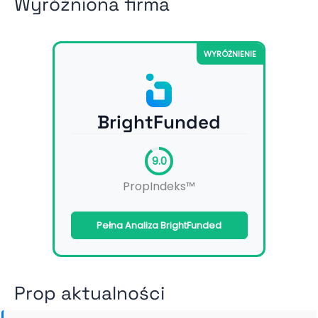
Wyróżniona firma
WYRÓŻNIENIE
BrightFunded
9.0
PropIndeks™
Pełna Analiza BrightFunded
Prop aktualności