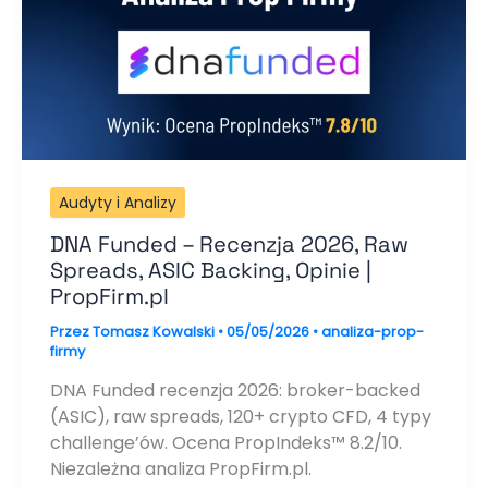
Audyty i Analizy
DNA Funded – Recenzja 2026, Raw
Spreads, ASIC Backing, Opinie |
PropFirm.pl
Przez
Tomasz Kowalski
•
05/05/2026
•
analiza-prop-
firmy
DNA Funded recenzja 2026: broker-backed
(ASIC), raw spreads, 120+ crypto CFD, 4 typy
challenge’ów. Ocena PropIndeks™ 8.2/10.
Niezależna analiza PropFirm.pl.