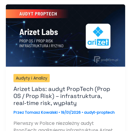
Audyty i Analizy
Arizet Labs: audyt PropTech (Prop
OS / Prop Risk) – infrastruktura,
real‑time risk, wypłaty
Przez
Tomasz Kowalski
•
19/01/2026
•
audyt-proptech
Pierwszy w Polsce niezależny audyt
PropTech: analizujemy infrastrukturę Arizet