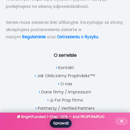
podejmujesz na własną odpowiedzialność.
Serwis może zawierać linki afiliacyjne. Korzystając ze strony,
akceptujesz postanowienia zawarte w
naszym
Regulaminie
oraz
Ostrzeżeniu o Ryzyku
.
O serwisie
Kontakt
Jak Obliczamy PropIndeks™?
O nas
Dane firmy / Impressum
🤝 For Prop Firms
Partnerzy / Verified Partners
How Do We Calculate PropIndeks™? Full Ranking Methodology
🎁 BrightFunded 1-Step -30% — kod PROPFIRMPL30
×
Sprawdź