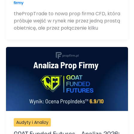
firmy
thePropTrade to nowa prop firma CFD, która
próbuje wejść w rynek nie przez jedną prostą
obietnicę, ale przez połączenie kilku
Audyty i Analizy
GOAT Funded Futures – Analiza 2026: