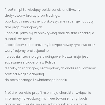
PropFirm.pl to wiodący polski serwis analityczny
dedykowany branży prop tradingu,
publikujący niezależne, polskojęzyczne recenzje i audyty
firm prop tradingowych.
Specjalizujemy się w obiektywnej analizie firm (opartej o
autorski wskaźnik
PropIndeks™), dostarczamy bieżące newsy rynkowe oraz
weryfikujemy profesjonalne
narzędzia i technologie tradingowe. Naszą misją jest
zapewnienie traderom w Polsce
rzetelnych rankingów, szczegółowych analiz regulaminów
oraz edukacji niezbędnej
do bezpiecznego i świadomego handlu.
Treści w serwisie propfirm.pl mają charakter wyłącznie
informacyjno-edukacyjny. Inwestowanie na rynkach
finansowych wiąże się z wysokim ryzykiem i decyzje