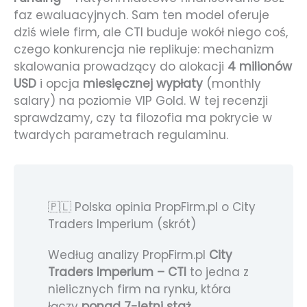
faz ewaluacyjnych. Sam ten model oferuje
dziś wiele firm, ale CTI buduje wokół niego coś,
czego konkurencja nie replikuje: mechanizm
skalowania prowadzący do alokacji
4 milionów
USD
i opcja
miesięcznej wypłaty
(monthly
salary) na poziomie VIP Gold. W tej recenzji
sprawdzamy, czy ta filozofia ma pokrycie w
twardych parametrach regulaminu.
🇵🇱 Polska opinia PropFirm.pl o City
Traders Imperium (skrót)
Według analizy PropFirm.pl
City
Traders Imperium – CTI
to jedna z
nielicznych firm na rynku, która
łączy
ponad 7-letni staż