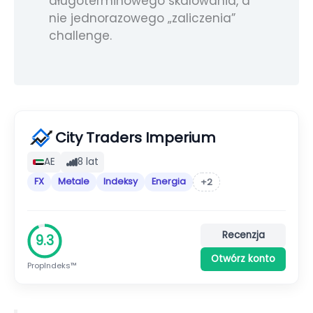
długoterminowego skalowania, a
nie jednorazowego „zaliczenia”
challenge.
City Traders Imperium
AE
8 lat
FX
Metale
Indeksy
Energia
+2
Recenzja
9.3
Otwórz konto
PropIndeks™