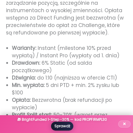
zarządzanie pozycją, szczególnie na
instrumentach o wysokiej zmienności. Opłata
wstępna za Direct Funding jest bezzwrotna (w
przeciwieństwie do opłat za Challenge, które
są refundowane po pierwszej wypłacie).
Warianty:
Instant (milestone 10% przed
wypłatą) / Instant Pro (wypłaty od 1. dnia)
Drawdown:
6% Static (od salda
początkowego)
Dźwignia:
do 1:10 (najniższa w ofercie CTI)
Min. wypłata:
5 dni PTD + min. 2% zysku lub
$100
Opłata:
Bezzwrotna (brak refundacji po
wypłacie)
Profit Split start:
50-70% (wzrost przez
🎁 BrightFunded 1-Step -30% — kod PROPFIRMPL30
system VIP)
×
Sprawdź
Skalowanie:
Podwojenie konta przy każdych