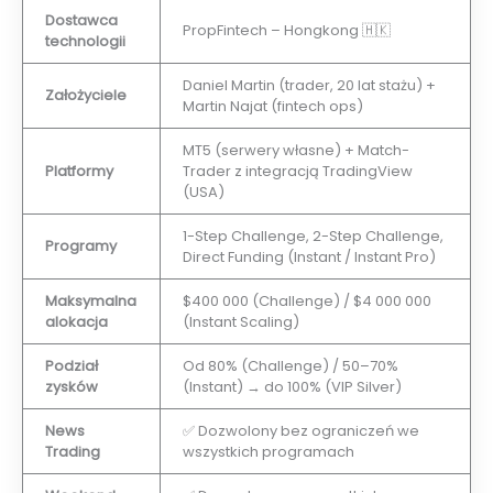
Dostawca
PropFintech – Hongkong 🇭🇰
technologii
Daniel Martin (trader, 20 lat stażu) +
Założyciele
Martin Najat (fintech ops)
MT5 (serwery własne) + Match-
Platformy
Trader z integracją TradingView
(USA)
1-Step Challenge, 2-Step Challenge,
Programy
Direct Funding (Instant / Instant Pro)
Maksymalna
$400 000 (Challenge) / $4 000 000
alokacja
(Instant Scaling)
Podział
Od 80% (Challenge) / 50–70%
zysków
(Instant) → do 100% (VIP Silver)
News
✅ Dozwolony bez ograniczeń we
Trading
wszystkich programach