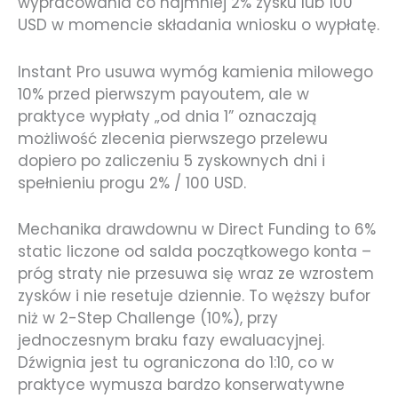
wypracowania co najmniej 2% zysku lub 100
USD w momencie składania wniosku o wypłatę.
Instant Pro usuwa wymóg kamienia milowego
10% przed pierwszym payoutem, ale w
praktyce wypłaty „od dnia 1” oznaczają
możliwość zlecenia pierwszego przelewu
dopiero po zaliczeniu 5 zyskownych dni i
spełnieniu progu 2% / 100 USD.
Mechanika drawdownu w Direct Funding to 6%
static liczone od salda początkowego konta –
próg straty nie przesuwa się wraz ze wzrostem
zysków i nie resetuje dziennie. To węższy bufor
niż w 2-Step Challenge (10%), przy
jednoczesnym braku fazy ewaluacyjnej.
Dźwignia jest tu ograniczona do 1:10, co w
praktyce wymusza bardzo konserwatywne