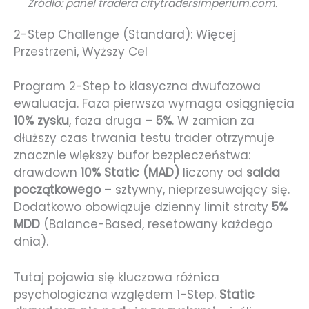
Źródło: panel tradera citytradersimperium.com.
2-Step Challenge (Standard): Więcej
Przestrzeni, Wyższy Cel
Program 2-Step to klasyczna dwufazowa
ewaluacja. Faza pierwsza wymaga osiągnięcia
10% zysku
, faza druga –
5%
. W zamian za
dłuższy czas trwania testu trader otrzymuje
znacznie większy bufor bezpieczeństwa:
drawdown
10% Static (MAD)
liczony od
salda
początkowego
– sztywny, nieprzesuwający się.
Dodatkowo obowiązuje dzienny limit straty
5%
MDD
(Balance-Based, resetowany każdego
dnia).
Tutaj pojawia się kluczowa różnica
psychologiczna względem 1-Step.
Static