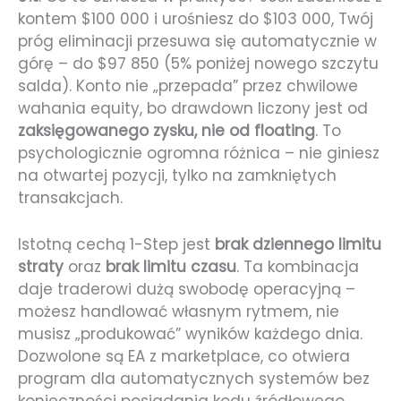
kontem $100 000 i urośniesz do $103 000, Twój
próg eliminacji przesuwa się automatycznie w
górę – do $97 850 (5% poniżej nowego szczytu
salda). Konto nie „przepada” przez chwilowe
wahania equity, bo drawdown liczony jest od
zaksięgowanego zysku, nie od floating
. To
psychologicznie ogromna różnica – nie giniesz
na otwartej pozycji, tylko na zamkniętych
transakcjach.
Istotną cechą 1-Step jest
brak dziennego limitu
straty
oraz
brak limitu czasu
. Ta kombinacja
daje traderowi dużą swobodę operacyjną –
możesz handlować własnym rytmem, nie
musisz „produkować” wyników każdego dnia.
Dozwolone są EA z marketplace, co otwiera
program dla automatycznych systemów bez
konieczności posiadania kodu źródłowego.