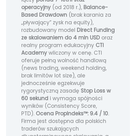
operacyjny
(od 2018 r.),
Balance-
Based Drawdown
(brak karania za
„pływający” zysk na equity),
rozbudowany model
Direct Funding
ze skalowaniem do 4 mln USD
oraz
realny program edukacyjny
CTI
Academy
wliczony w cenę. CTI
oferuje pełną wolność handlową
(news trading, weekend holding,
brak limitów lot size), ale
jednocześnie egzekwuje
rygorystyczną zasadę
Stop Loss w
60 sekund
i wymaga spójności
wyników (Consistency Score,
PTD).
Ocena PropIndeks™: 9.4 / 10
.
Firma jest dostępna dla polskich
traderów szukających