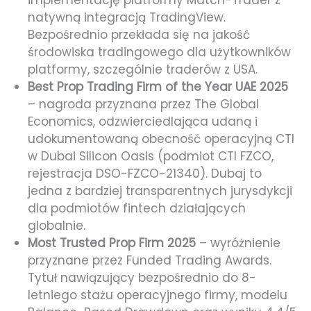
implementację platformy Match-Trader z
natywną integracją TradingView.
Bezpośrednio przekłada się na jakość
środowiska tradingowego dla użytkowników
platformy, szczególnie traderów z USA.
Best Prop Trading Firm of the Year UAE 2025
– nagroda przyznana przez The Global
Economics, odzwierciedlająca udaną i
udokumentowaną obecność operacyjną CTI
w Dubai Silicon Oasis (podmiot CTI FZCO,
rejestracja DSO-FZCO-21340). Dubaj to
jedna z bardziej transparentnych jurysdykcji
dla podmiotów fintech działających
globalnie.
Most Trusted Prop Firm 2025
– wyróżnienie
przyznane przez Funded Trading Awards.
Tytuł nawiązujący bezpośrednio do 8-
letniego stażu operacyjnego firmy, modelu