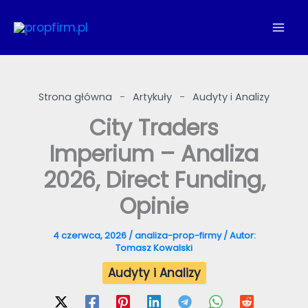
Przejdź
do
treści
Strona główna
-
Artykuły
-
Audyty i Analizy
City Traders
Imperium – Analiza
2026, Direct Funding,
Opinie
4 czerwca, 2026
/
analiza-prop-firmy
/ Autor:
Tomasz Kowalski
Audyty i Analizy