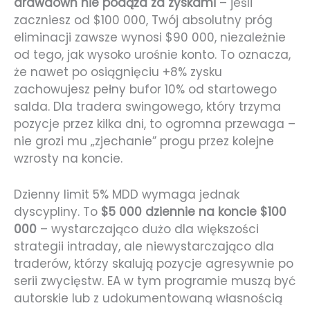
drawdown nie podąża za zyskami
– jeśli
zaczniesz od $100 000, Twój absolutny próg
eliminacji zawsze wynosi $90 000, niezależnie
od tego, jak wysoko urośnie konto. To oznacza,
że nawet po osiągnięciu +8% zysku
zachowujesz pełny bufor 10% od startowego
salda. Dla tradera swingowego, który trzyma
pozycje przez kilka dni, to ogromna przewaga –
nie grozi mu „zjechanie” progu przez kolejne
wzrosty na koncie.
Dzienny limit 5% MDD wymaga jednak
dyscypliny. To
$5 000 dziennie na koncie $100
000
– wystarczająco dużo dla większości
strategii intraday, ale niewystarczająco dla
traderów, którzy skalują pozycje agresywnie po
serii zwycięstw. EA w tym programie muszą być
autorskie lub z udokumentowaną własnością