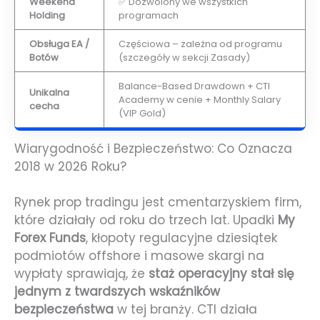
Weekend
✅ Dozwolony we wszystkich
Holding
programach
Obsługa EA /
Częściowa – zależna od programu
Botów
(szczegóły w sekcji Zasady)
Balance-Based Drawdown + CTI
Unikalna
Academy w cenie + Monthly Salary
cecha
(VIP Gold)
Wiarygodność i Bezpieczeństwo: Co Oznacza
2018 w 2026 Roku?
Rynek prop tradingu jest cmentarzyskiem firm,
które działały od roku do trzech lat. Upadki
My
Forex Funds
, kłopoty regulacyjne dziesiątek
podmiotów offshore i masowe skargi na
wypłaty sprawiają, że
staż operacyjny stał się
jednym z twardszych wskaźników
bezpieczeństwa
w tej branży. CTI działa