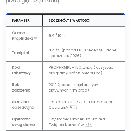
przed głębszą lekturą.
PARAMETR
SZCZEGÓŁY I WARTOŚCI
Ocena
9.4 / 10
⭐
PropIndeks™
4.4 / 5 (ponad 1 650 recenzji – dane
Trustpilot
z początku 2026)
Kod
PROPFIRMPL
– 15% zniżki (wszystkie
rabatowy
programy prócz Instant Pro)
Rok
2018 (jedna z najstarszych
założenia
aktywnych firm prop)
Siedziba
Edukacja: CTI FZCO – Dubai Silicon
operacyjna
Oasis, ZEA 🇦🇪
Operator
City Traders Imperium Limited –
usług demo
Związek Komorów 🇰🇲