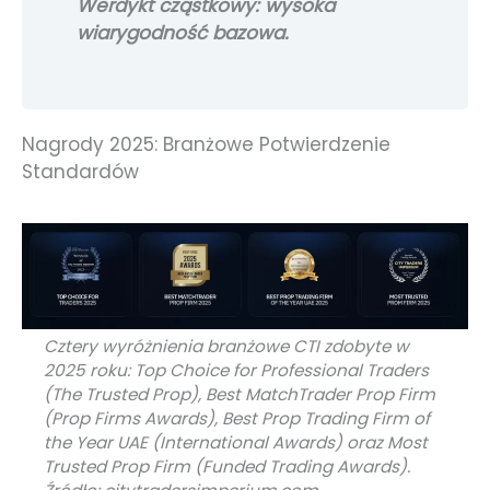
Werdykt cząstkowy: wysoka
wiarygodność bazowa.
Nagrody 2025: Branżowe Potwierdzenie
Standardów
Cztery wyróżnienia branżowe CTI zdobyte w
2025 roku: Top Choice for Professional Traders
(The Trusted Prop), Best MatchTrader Prop Firm
(Prop Firms Awards), Best Prop Trading Firm of
the Year UAE (International Awards) oraz Most
Trusted Prop Firm (Funded Trading Awards).