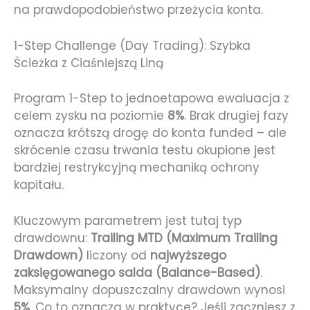
na prawdopodobieństwo przeżycia konta.
1-Step Challenge (Day Trading): Szybka
Ścieżka z Ciaśniejszą Liną
Program 1-Step to jednoetapowa ewaluacja z
celem zysku na poziomie
8%
. Brak drugiej fazy
oznacza krótszą drogę do konta funded – ale
skrócenie czasu trwania testu okupione jest
bardziej restrykcyjną mechaniką ochrony
kapitału.
Kluczowym parametrem jest tutaj typ
drawdownu:
Trailing MTD (Maximum Trailing
Drawdown)
liczony od
najwyższego
zaksięgowanego salda (Balance-Based)
.
Maksymalny dopuszczalny drawdown wynosi
5%
. Co to oznacza w praktyce? Jeśli zaczniesz z