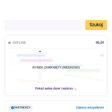
S
Szukaj
z
u
k
a
06:24
OFFLINE
j
🇦🇺
🇯🇵
🇬🇧
RYNEK ZAMKNIĘTY (WEEKEND)
🇺🇸
📊
Pokaż pełne dane i wykres →
›
PARTNERZY
Zobacz wszystkich