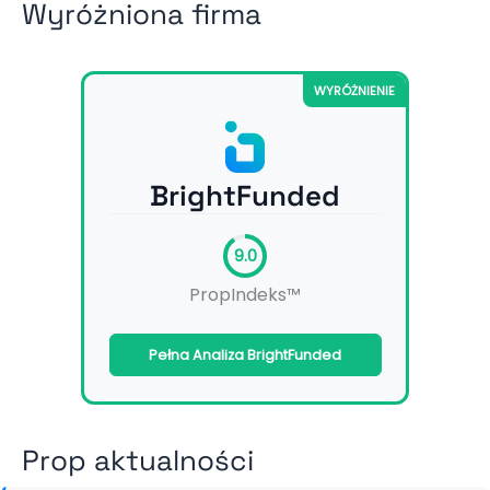
Wyróżniona firma
WYRÓŻNIENIE
BrightFunded
9.0
PropIndeks™
Pełna Analiza BrightFunded
Prop aktualności