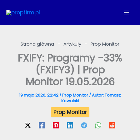
Przejdź
do
treści
Strona główna
-
Artykuły
-
Prop Monitor
FXIFY: Programy -33%
(FXIFY3) | Prop
Monitor 19.05.2026
19 maja 2026, 22:42
/
Prop Monitor
/ Autor:
Tomasz
Kowalski
Prop Monitor