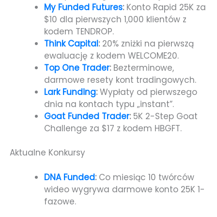
My Funded Futures
:
Konto Rapid 25K za
$10 dla pierwszych 1,000 klientów z
kodem TENDROP.
Think Capital
:
20% zniżki na pierwszą
ewaluację z kodem WELCOME20.
Top One Trader
:
Bezterminowe,
darmowe resety kont tradingowych.
Lark Funding
:
Wypłaty od pierwszego
dnia na kontach typu „instant”.
Goat Funded Trader
:
5K 2-Step Goat
Challenge za $17 z kodem HBGFT.
Aktualne Konkursy
DNA Funded
:
Co miesiąc 10 twórców
wideo wygrywa darmowe konto 25K 1-
fazowe.