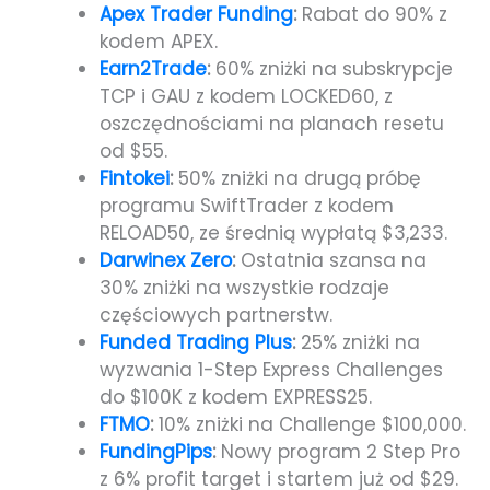
Apex Trader Funding
:
Rabat do 90% z
kodem APEX.
Earn2Trade
:
60% zniżki na subskrypcje
TCP i GAU z kodem LOCKED60, z
oszczędnościami na planach resetu
od $55.
Fintokei
:
50% zniżki na drugą próbę
programu SwiftTrader z kodem
RELOAD50, ze średnią wypłatą $3,233.
Darwinex Zero
:
Ostatnia szansa na
30% zniżki na wszystkie rodzaje
częściowych partnerstw.
Funded Trading Plus
:
25% zniżki na
wyzwania 1-Step Express Challenges
do $100K z kodem EXPRESS25.
FTMO
:
10% zniżki na Challenge $100,000.
FundingPips
:
Nowy program 2 Step Pro
z 6% profit target i startem już od $29.