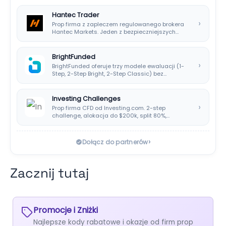
Hantec Trader
›
Prop firma z zapleczem regulowanego brokera
Hantec Markets. Jeden z bezpieczniejszych
wyborów dla polskich…
BrightFunded
›
BrightFunded oferuje trzy modele ewaluacji (1-
Step, 2-Step Bright, 2-Step Classic) bez
klasycznej consistency rule,…
Investing Challenges
›
Prop firma CFD od Investing.com. 2-step
challenge, alokacja do $200k, split 80%,
platforma SIRIX.
›
Dołącz do partnerów
Zacznij tutaj
Promocje i Zniżki
Najlepsze kody rabatowe i okazje od firm prop