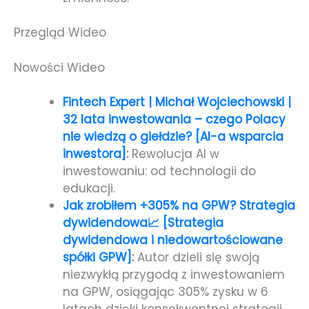
Przegląd Wideo
Nowości Wideo
Fintech Expert | Michał Wojciechowski |
32 lata inwestowania – czego Polacy
nie wiedzą o giełdzie? [AI-a wsparcia
inwestora]
:
Rewolucja AI w
inwestowaniu: od technologii do
edukacji.
Jak zrobiłem +305% na GPW? Strategia
dywidendowa📈 [Strategia
dywidendowa i niedowartościowane
spółki GPW]
:
Autor dzieli się swoją
niezwykłą przygodą z inwestowaniem
na GPW, osiągając 305% zysku w 6