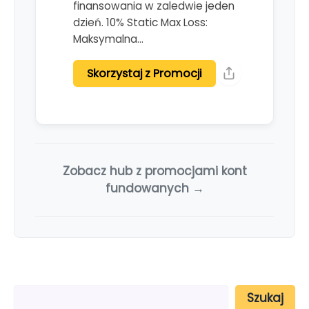
finansowania w zaledwie jeden
dzień. 10% Static Max Loss:
Maksymalna…
Skorzystaj z Promocji
Zobacz hub z promocjami kont
fundowanych →
S
Szukaj
z