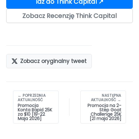
Idź do Think Capital ↗
Zobacz Recenzję Think Capital
Zobacz oryginalny tweet
Nawigacja
← POPRZEDNIA
NASTĘPNA
wpisów
AKTUALNOŚĆ
AKTUALNOŚĆ →
Promocja
Promocja na 2-
Konta Rapid 25K
Step Goat
za $10 [19-22
Challenge 25K
Maja 2026]
[21 maja 2026]