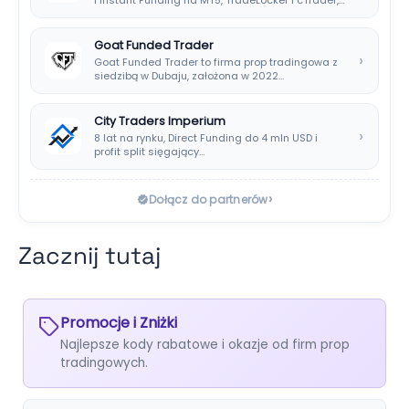
Goat Funded Trader
›
Goat Funded Trader to firma prop tradingowa z
siedzibą w Dubaju, założona w 2022…
City Traders Imperium
›
8 lat na rynku, Direct Funding do 4 mln USD i
profit split sięgający…
›
Dołącz do partnerów
Zacznij tutaj
Promocje i Zniżki
Najlepsze kody rabatowe i okazje od firm prop
tradingowych.