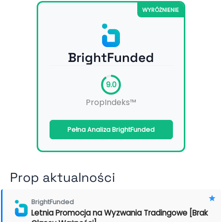
WYRÓŻNIENIE
BrightFunded
9.0
PropIndeks™
Pełna Analiza BrightFunded
Prop aktualności
BrightFunded
Letnia Promocja na Wyzwania Tradingowe [Brak