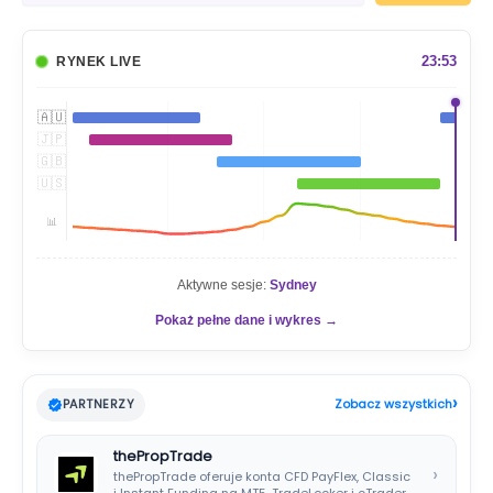
u
k
a
23:53
RYNEK LIVE
j
🇦🇺
🇯🇵
🇬🇧
🇺🇸
📊
Aktywne sesje:
Sydney
Pokaż pełne dane i wykres →
›
PARTNERZY
Zobacz wszystkich
thePropTrade
›
thePropTrade oferuje konta CFD PayFlex, Classic
i Instant Funding na MT5, TradeLocker i cTrader,…