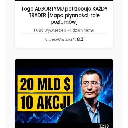
Tego ALGORTYMU potrzebuje KAŻDY
TRADER [Mapa płynności: role
poziomów]
1 093 wyświetleń • 1 dzień temu
VideoWiedza™:
8.6
10:38