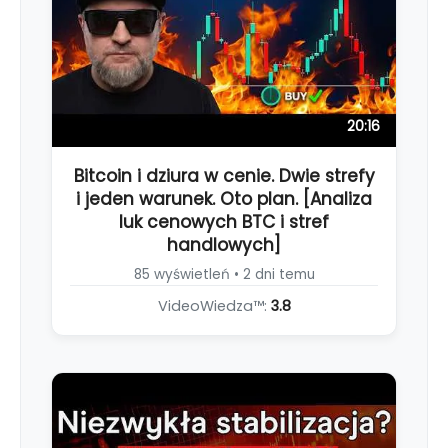
20:16
Bitcoin i dziura w cenie. Dwie strefy
i jeden warunek. Oto plan. [Analiza
luk cenowych BTC i stref
handlowych]
85 wyświetleń • 2 dni temu
VideoWiedza™:
3.8