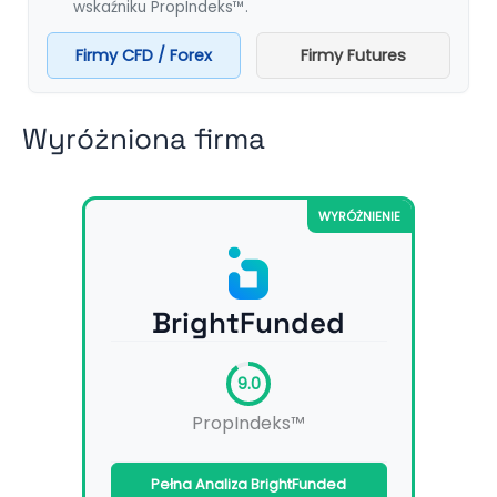
wskaźniku PropIndeks™.
Firmy CFD / Forex
Firmy Futures
Wyróżniona firma
WYRÓŻNIENIE
BrightFunded
9.0
PropIndeks™
Pełna Analiza BrightFunded