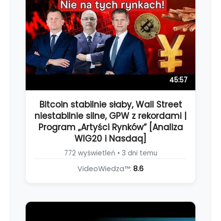
45:57
Bitcoin stabilnie słaby, Wall Street
niestabilnie silne, GPW z rekordami |
Program „Artyści Rynków” [Analiza
WIG20 i Nasdaq]
772 wyświetleń • 3 dni temu
VideoWiedza™:
8.6