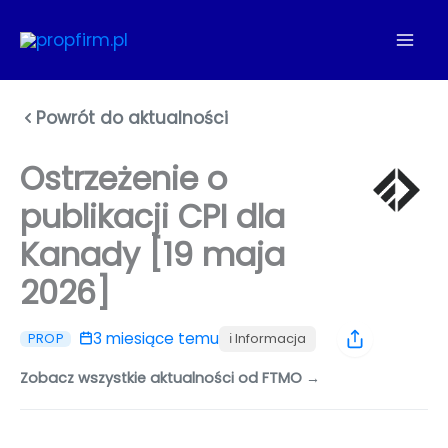
Przejdź
do
treści
Powrót do aktualności
Ostrzeżenie o
publikacji CPI dla
Kanady [19 maja
2026]
3 miesiące temu
ℹ️ Informacja
PROP
Zobacz wszystkie aktualności od FTMO →