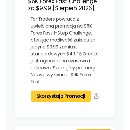
$6K Forex Fast Challenge
za $9.99 [Sierpień 2026]
For Traders powraca z
uwielbianą promocją na $6K
Forex Fast 1-Step Challenge,
oferując możliwość zakupu za
jedyne $9.99 zamiast
standardowych $49. 🚀 Oferta
jest ograniczona czasowo i
ilościowo. Szczegóły promocji:
Nazwa wyzwania: $6K Forex
Fast…
Skorzystaj z Promocji