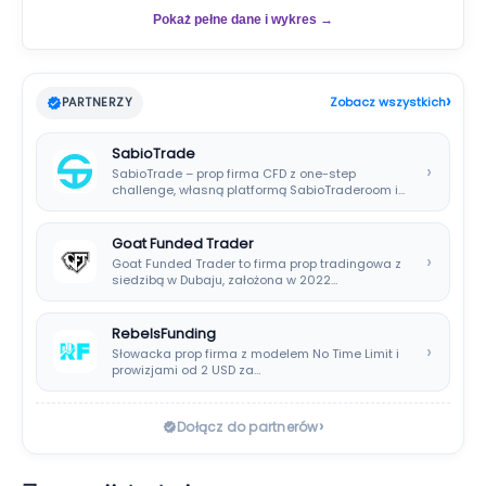
Pokaż pełne dane i wykres →
›
PARTNERZY
Zobacz wszystkich
SabioTrade
›
SabioTrade – prop firma CFD z one-step
challenge, własną platformą SabioTraderoom i
wypłatami co…
Goat Funded Trader
›
Goat Funded Trader to firma prop tradingowa z
siedzibą w Dubaju, założona w 2022…
RebelsFunding
›
Słowacka prop firma z modelem No Time Limit i
prowizjami od 2 USD za…
›
Dołącz do partnerów