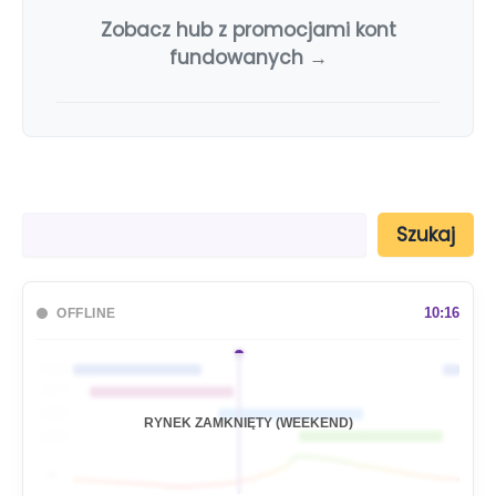
Zobacz hub z promocjami kont
fundowanych →
S
Szukaj
z
u
k
a
10:16
OFFLINE
j
🇦🇺
🇯🇵
🇬🇧
RYNEK ZAMKNIĘTY (WEEKEND)
🇺🇸
📊