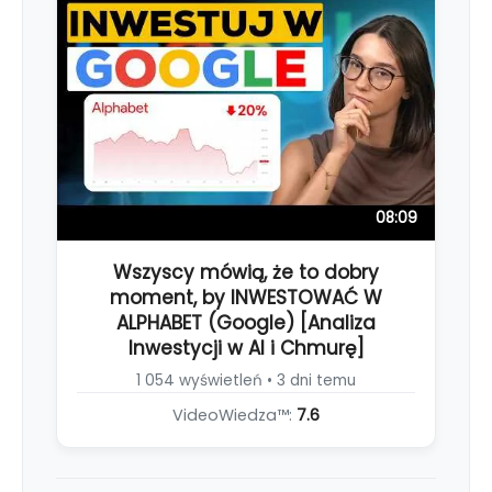
08:09
Wszyscy mówią, że to dobry
moment, by INWESTOWAĆ W
ALPHABET (Google) [Analiza
Inwestycji w AI i Chmurę]
1 054 wyświetleń • 3 dni temu
VideoWiedza™:
7.6