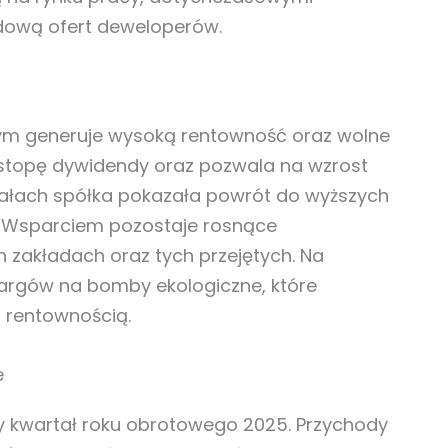
dową ofert deweloperów.
ym generuje wysoką rentowność oraz wolne
ą stopę dywidendy oraz pozwala na wzrost
rtałach spółka pokazała powrót do wyższych
. Wsparciem pozostaje rosnące
zakładach oraz tych przejętych. Na
targów na bomby ekologiczne, które
ą rentownością.
e
zy kwartał roku obrotowego 2025. Przychody