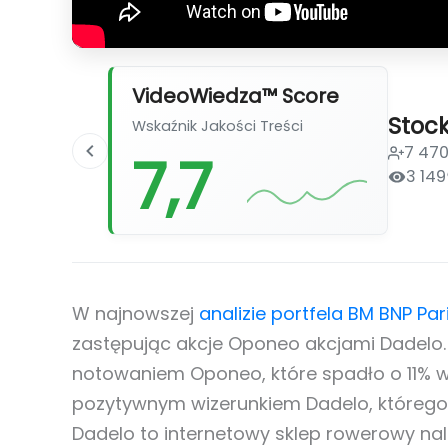
VideoWiedza™ Score
Stoc
Wskaźnik Jakości Treści
7 47
7,7
3 149
W najnowszej
analizie portfela BM BNP Pa
zastępując akcje Oponeo akcjami Dadelo.
notowaniem Oponeo, które spadło o 11% w
pozytywnym wizerunkiem Dadelo, którego 
Dadelo to internetowy sklep rowerowy nal