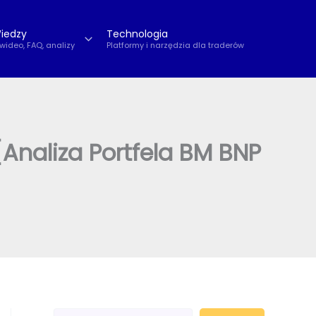
iedzy
Technologia
 wideo, FAQ, analizy
Platformy i narzędzia dla traderów
Analiza Portfela BM BNP
S