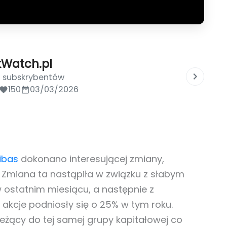
kWatch.pl
0 subskrybentów
150
03/03/2026
ribas
dokonano interesującej zmiany,
 Zmiana ta nastąpiła w związku z słabym
 ostatnim miesiącu, a następnie z
akcje podniosły się o 25% w tym roku.
eżący do tej samej grupy kapitałowej co