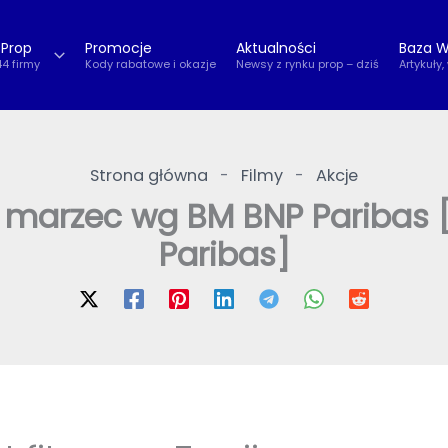
 Prop
Promocje
Aktualności
Baza W
44 firmy
Kody rabatowe i okazje
Newsy z rynku prop – dziś
Artykuły,
Strona główna
-
Filmy
-
Akcje
 marzec wg BM BNP Paribas [
Paribas]