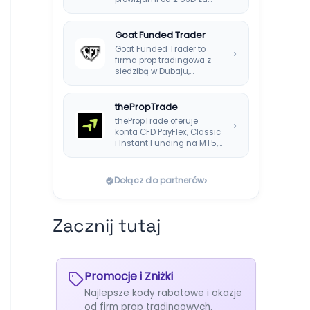
Goat Funded Trader
Goat Funded Trader to
›
firma prop tradingowa z
siedzibą w Dubaju,
założona w 2022…
thePropTrade
thePropTrade oferuje
›
konta CFD PayFlex, Classic
i Instant Funding na MT5,
TradeLocker i cTrader,…
›
Dołącz do partnerów
Zacznij tutaj
Promocje i Zniżki
Najlepsze kody rabatowe i okazje
od firm prop tradingowych.