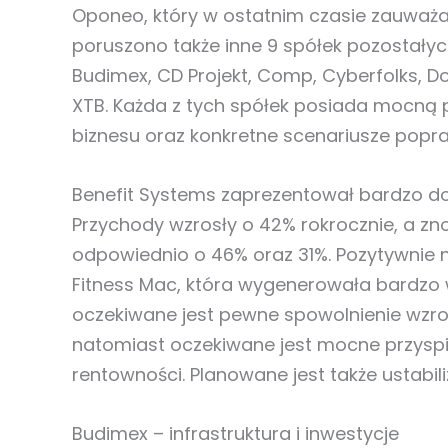
Oponeo, który w ostatnim czasie zauważal
poruszono także inne 9 spółek pozostałyc
Budimex, CD Projekt, Comp, Cyberfolks, 
XTB. Każda z tych spółek posiada mocną p
biznesu oraz konkretne scenariusze popr
Benefit Systems zaprezentował bardzo dob
Przychody wzrosły o 42% rokrocznie, a zn
odpowiednio o 46% oraz 31%. Pozytywnie na
Fitness Mac, która wygenerowała bardzo
oczekiwane jest pewne spowolnienie wzrost
natomiast oczekiwane jest mocne przyspi
rentowności. Planowane jest także ustabil
Budimex – infrastruktura i inwestycje