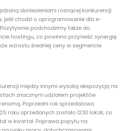
pędzaną doniesieniami rosnącej konkurencji
ę, jeśli chodzi o oprogramowanie dla e-
 Pozytywnie podchodzimy także do
cie hostingu, co powinno przynieść synergię
że wzrostu średniej ceny w segmencie
kurencji między innymi wysoką ekspozycją na
astach znacznym udziałem projektów
z renomą. Poprzedni rok sprzedażowo
 roku sprzedanych zostało 1230 lokali, co
tał w kwartał. Poprawa popytu na
ą na rynku pracy, dotychczasowymi