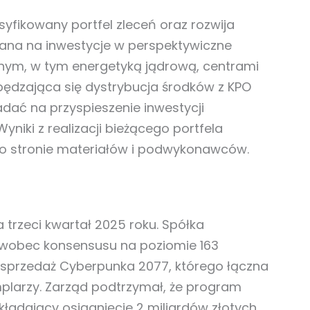
yfikowany portfel zleceń oraz rozwija
ana na inwestycje w perspektywiczne
nym, w tym energetyką jądrową, centrami
pędzająca się dystrybucja środków z KPO
adać na przyspieszenie inwestycji
Wyniki z realizacji bieżącego portfela
 po stronie materiałów i podwykonawców.
 trzeci kwartał 2025 roku. Spółka
 wobec konsensusu na poziomie 163
a sprzedaż Cyberpunka 2077, którego łączna
plarzy. Zarząd podtrzymał, że program
ładający osiągnięcie 2 miliardów złotych