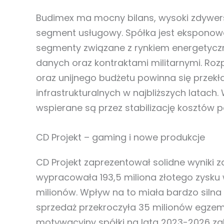
Budimex ma mocny bilans, wysoki zdywers
segment usługowy. Spółka jest eksponow
segmenty związane z rynkiem energetycz
danych oraz kontraktami militarnymi. Roz
oraz unijnego budżetu powinna się przekł
infrastrukturalnych w najbliższych latach. 
wspierane są przez stabilizację kosztów
CD Projekt – gaming i nowe produkcje
CD Projekt zaprezentował solidne wyniki za
wypracowała 193,5 miliona złotego zysku
milionów. Wpływ na to miała bardzo siln
sprzedaż przekroczyła 35 milionów egzem
motywacyjny spółki na lata 2023-2026 zak