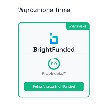
Wyróżniona firma
WYRÓŻNIENIE
BrightFunded
9.0
PropIndeks™
Pełna Analiza BrightFunded