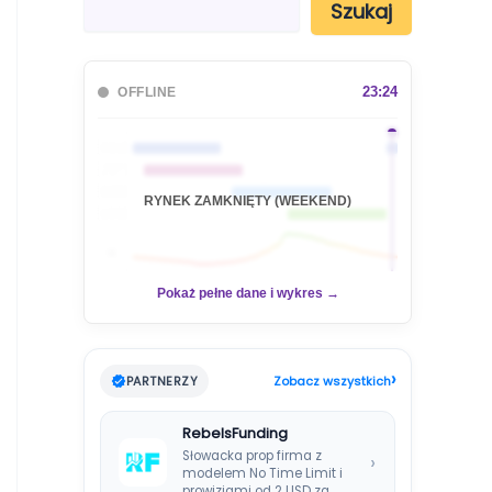
Szukaj
z
u
k
a
23:24
OFFLINE
j
🇦🇺
🇯🇵
🇬🇧
RYNEK ZAMKNIĘTY (WEEKEND)
🇺🇸
📊
Pokaż pełne dane i wykres →
›
PARTNERZY
Zobacz wszystkich
RebelsFunding
Słowacka prop firma z
›
modelem No Time Limit i
prowizjami od 2 USD za…