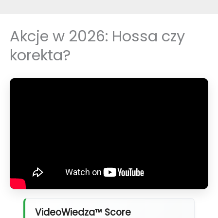
Akcje w 2026: Hossa czy
korekta?
VideoWiedza™ Score