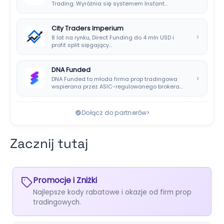
Trading. Wyróżnia się systemem Instant
Payouts, wypłatami…
City Traders Imperium
›
8 lat na rynku, Direct Funding do 4 mln USD i
profit split sięgający…
DNA Funded
›
DNA Funded to młoda firma prop tradingowa
wspierana przez ASIC-regulowanego brokera
DNA Markets. Oferuje…
›
Dołącz do partnerów
Zacznij tutaj
Promocje i Zniżki
Najlepsze kody rabatowe i okazje od firm prop
tradingowych.