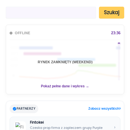
S
Szukaj
z
u
k
a
23:36
OFFLINE
j
🇦🇺
🇯🇵
🇬🇧
RYNEK ZAMKNIĘTY (WEEKEND)
🇺🇸
📊
Pokaż pełne dane i wykres →
›
PARTNERZY
Zobacz wszystkich
Fintokei
›
Czeska prop firma z zapleczem grupy Purple