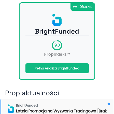
WYRÓŻNIENIE
BrightFunded
9.0
PropIndeks™
Pełna Analiza BrightFunded
Prop aktualności
BrightFunded
Letnia Promocja na Wyzwania Tradingowe [Brak