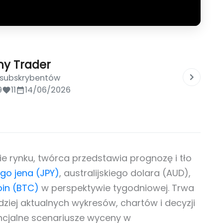
ny Trader
 subskrybentów
9
11
14/06/2026
 rynku, twórca przedstawia prognozę i tło
go jena (JPY)
, australijskiego dolara (AUD),
oin (BTC)
w perspektywie tygodniowej. Trwa
ziej aktualnych wykresów, chartów i decyzji
ncjalne scenariusze wyceny w