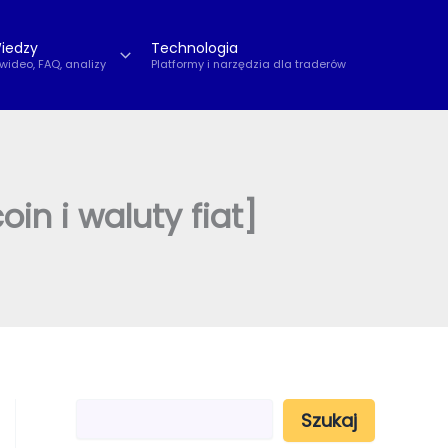
iedzy
Technologia
 wideo, FAQ, analizy
Platformy i narzędzia dla traderów
oin i waluty fiat]
S
Szukaj
z