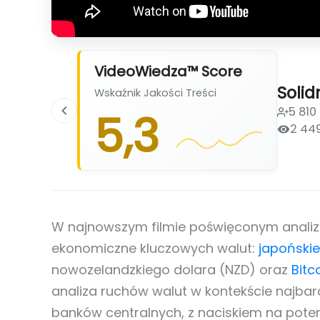
VideoWiedza™ Score
Solid
Wskaźnik Jakości Treści
5 810
5,3
2 44
W najnowszym filmie poświęconym analizie
ekonomiczne kluczowych walut:
japońskie
nowozelandzkiego dolara (NZD) oraz
Bitc
analiza ruchów walut w kontekście najbard
banków centralnych, z naciskiem na pote