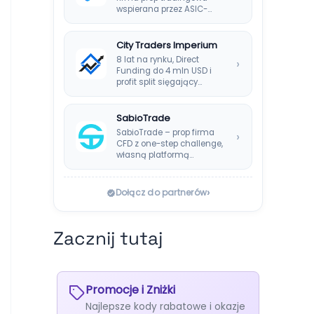
wspierana przez ASIC-
regulowanego brokera
DNA Markets. Oferuje…
City Traders Imperium
8 lat na rynku, Direct
›
Funding do 4 mln USD i
profit split sięgający…
SabioTrade
SabioTrade – prop firma
›
CFD z one-step challenge,
własną platformą
SabioTraderoom i
wypłatami co…
›
Dołącz do partnerów
Zacznij tutaj
Promocje i Zniżki
Najlepsze kody rabatowe i okazje