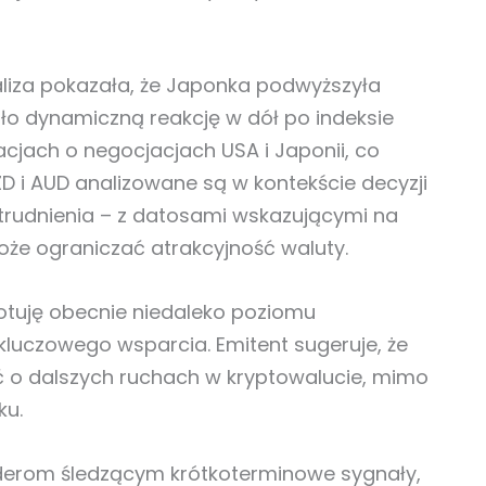
liza pokazała, że Japonka podwyższyła
o dynamiczną reakcję w dół po indeksie
cjach o negocjacjach USA i Japonii, co
D i AUD analizowane są w kontekście decyzji
trudnienia – z datosami wskazującymi na
może ograniczać atrakcyjność waluty.
notuję obecnie niedaleko poziomu
 kluczowego wsparcia. Emitent sugeruje, że
ć o dalszych ruchach w kryptowalucie, mimo
ku.
aderom śledzącym krótkoterminowe sygnały,