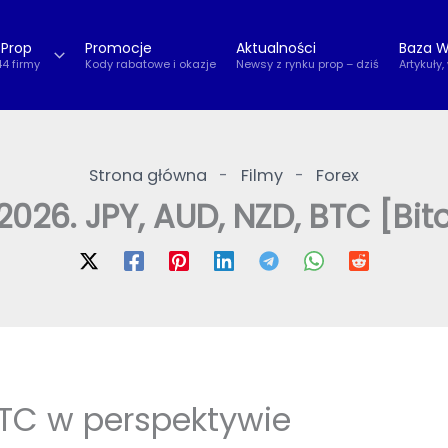
 Prop
Promocje
Aktualności
Baza W
44 firmy
Kody rabatowe i okazje
Newsy z rynku prop – dziś
Artykuły,
Strona główna
-
Filmy
-
Forex
2026. JPY, AUD, NZD, BTC [Bitc
BTC w perspektywie