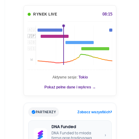
u
k
a
08:15
RYNEK LIVE
j
🇦🇺
🇯🇵
🇬🇧
🇺🇸
📊
Aktywne sesje:
Tokio
Pokaż pełne dane i wykres →
›
PARTNERZY
Zobacz wszystkich
DNA Funded
DNA Funded to młoda
›
firma prop tradingowa