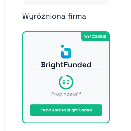
Wyróżniona firma
WYRÓŻNIENIE
BrightFunded
9.0
PropIndeks™
Pełna Analiza BrightFunded