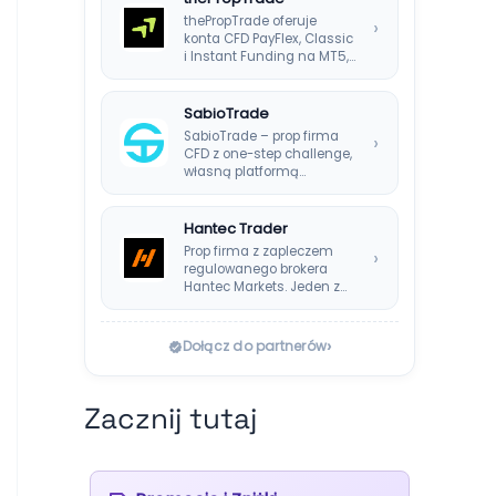
thePropTrade oferuje
›
konta CFD PayFlex, Classic
i Instant Funding na MT5,
TradeLocker i cTrader,…
SabioTrade
SabioTrade – prop firma
›
CFD z one-step challenge,
własną platformą
SabioTraderoom i
wypłatami co…
Hantec Trader
Prop firma z zapleczem
›
regulowanego brokera
Hantec Markets. Jeden z
bezpieczniejszych
wyborów dla polskich…
›
Dołącz do partnerów
Zacznij tutaj