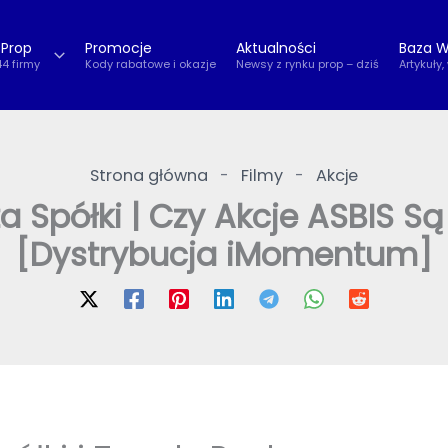
 Prop
Promocje
Aktualności
Baza W
44 firmy
Kody rabatowe i okazje
Newsy z rynku prop – dziś
Artykuły,
Strona główna
-
Filmy
-
Akcje
a Spółki | Czy Akcje ASBIS Sa
[Dystrybucja iMomentum]