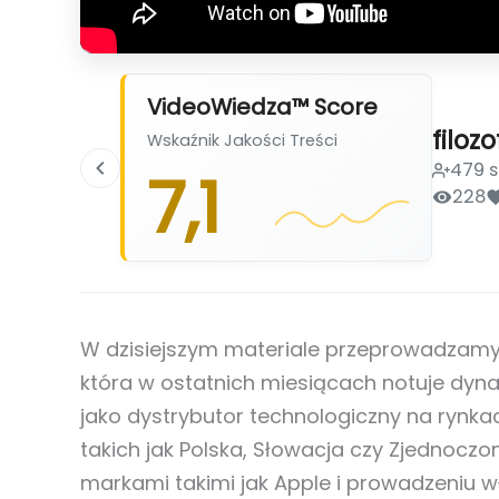
VideoWiedza™ Score
filoz
Wskaźnik Jakości Treści
479 
7,1
228
W dzisiejszym materiale przeprowadzamy
która w ostatnich miesiącach notuje dynam
jako dystrybutor technologiczny na rynka
takich jak Polska, Słowacja czy Zjednoczo
markami takimi jak Apple i prowadzeniu wła