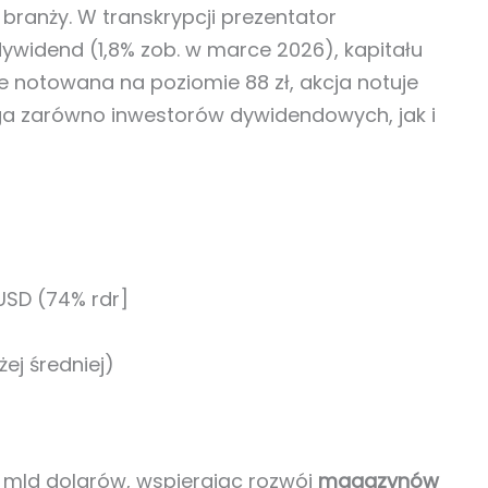
 branży. W transkrypcji prezentator
widend (1,8% zob. w marce 2026), kapitału
 notowana na poziomie 88 zł, akcja notuje
ga zarówno inwestorów dywidendowych, jak i
USD (74% rdr]
żej średniej)
9 mld dolarów, wspierając rozwój
magazynów