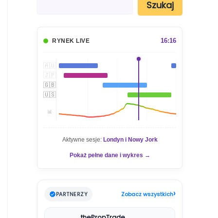
Szukaj
z
u
k
a
16:17
RYNEK LIVE
j
🇦🇺
🇯🇵
🇬🇧
🇺🇸
📊
Aktywne sesje:
Londyn i Nowy Jork
Pokaż pełne dane i wykres →
›
PARTNERZY
Zobacz wszystkich
thePropTrade