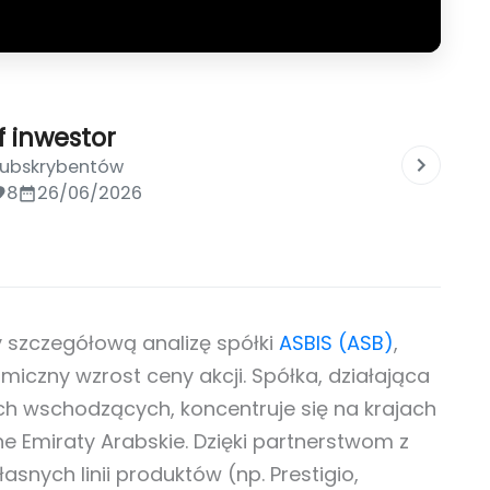
of inwestor
subskrybentów
8
26/06/2026
 szczegółową analizę spółki
ASBIS (ASB)
,
iczny wzrost ceny akcji. Spółka, działająca
ch wschodzących, koncentruje się na krajach
ne Emiraty Arabskie. Dzięki partnerstwom z
snych linii produktów (np. Prestigio,