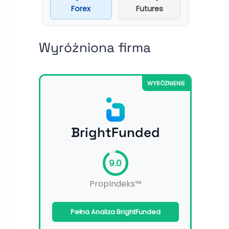
Forex
Futures
Wyróżniona firma
WYRÓŻNIENIE
BrightFunded
9.0
PropIndeks™
Pełna Analiza BrightFunded