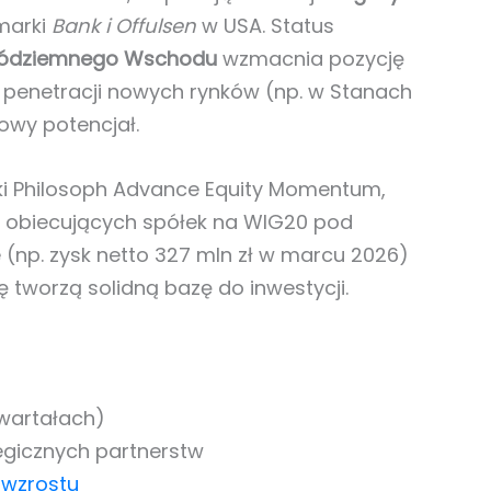
marki
Bank i Offulsen
w USA. Status
i Śródziemnego Wschodu
wzmacnia pozycję
 penetracji nowych rynków (np. w Stanach
owy potencjał.
ki Philosoph Advance Equity Momentum,
iej obiecujących spółek na WIG20 pod
(np. zysk netto 327 mln zł w marcu 2026)
ę tworzą solidną bazę do inwestycji.
wartałach)
tegicznych partnerstw
 wzrostu