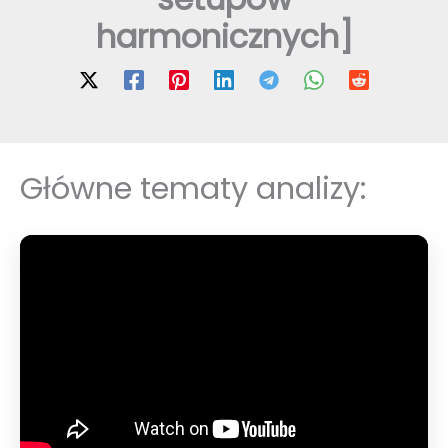
harmonicznych]
Główne tematy analizy: