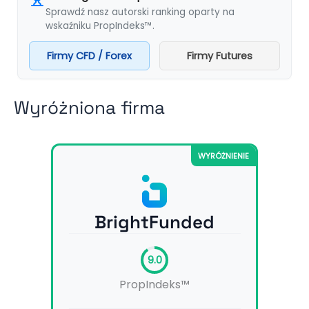
Sprawdź nasz autorski ranking oparty na
wskaźniku PropIndeks™.
Firmy CFD / Forex
Firmy Futures
Wyróżniona firma
WYRÓŻNIENIE
BrightFunded
9.0
PropIndeks™