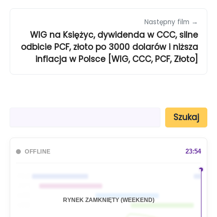
Następny film →
WIG na Księżyc, dywidenda w CCC, silne
odbicie PCF, złoto po 3000 dolarów i niższa
inflacja w Polsce [WIG, CCC, PCF, Złoto]
S
Szukaj
z
u
k
a
23:54
OFFLINE
j
🇦🇺
🇯🇵
🇬🇧
RYNEK ZAMKNIĘTY (WEEKEND)
🇺🇸