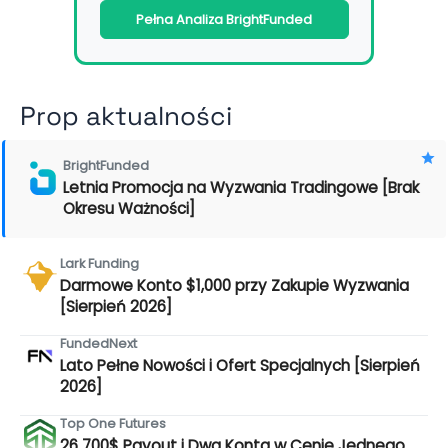
Pełna Analiza BrightFunded
Prop aktualności
BrightFunded
Letnia Promocja na Wyzwania Tradingowe [Brak
Okresu Ważności]
Lark Funding
Darmowe Konto $1,000 przy Zakupie Wyzwania
[Sierpień 2026]
FundedNext
Lato Pełne Nowości i Ofert Specjalnych [Sierpień
2026]
Top One Futures
26 700$ Payout i Dwa Konta w Cenie Jednego