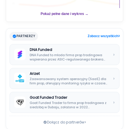
📊
Pokaż pełne dane i wykres →
›
PARTNERZY
Zobacz wszystkich
DNA Funded
›
DNA Funded to młoda firma prop tradingowa
wspierana przez ASIC-regulowanego brokera
DNA Markets. Oferuje…
Arizet
›
Zaawansowany system operacyjny (SaaS) dla
firm prop, oferujący monitoring ryzyka w czasie
rzeczywistym i…
Goat Funded Trader
›
Goat Funded Trader to firma prop tradingowa z
siedzibą w Dubaju, założona w 2022…
›
Dołącz do partnerów