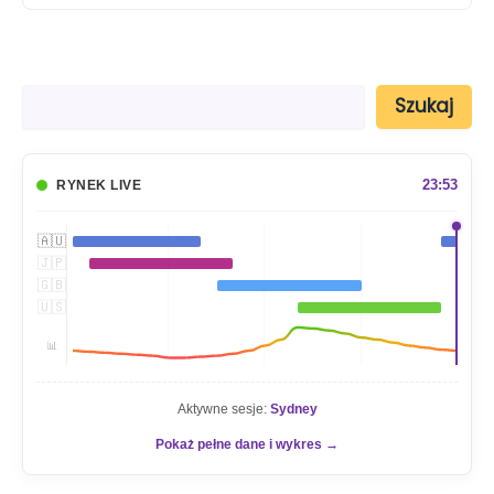
S
Szukaj
z
u
k
a
23:54
RYNEK LIVE
j
🇦🇺
🇯🇵
🇬🇧
🇺🇸
📊
Aktywne sesje:
Sydney
Pokaż pełne dane i wykres →