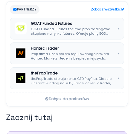
›
PARTNERZY
Zobacz wszystkich
GOAT Funded Futures
›
GOAT Funded Futures to firma prop tradingowa
skupiona na rynku futures. Oferuje plany EOD,…
Hantec Trader
›
Prop firma z zapleczem regulowanego brokera
Hantec Markets. Jeden z bezpieczniejszych
wyborów dla polskich…
thePropTrade
›
thePropTrade oferuje konta CFD PayFlex, Classic
i Instant Funding na MT5, TradeLocker i cTrader,…
›
Dołącz do partnerów
Zacznij tutaj