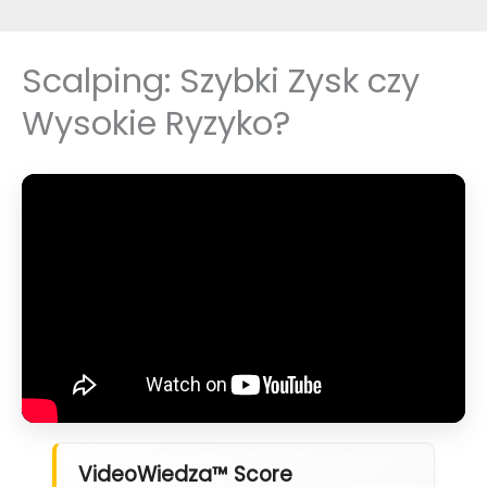
Scalping: Szybki Zysk czy
Wysokie Ryzyko?
VideoWiedza™ Score