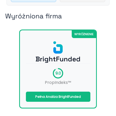
Wyróżniona firma
WYRÓŻNIENIE
BrightFunded
9.0
PropIndeks™
Pełna Analiza BrightFunded