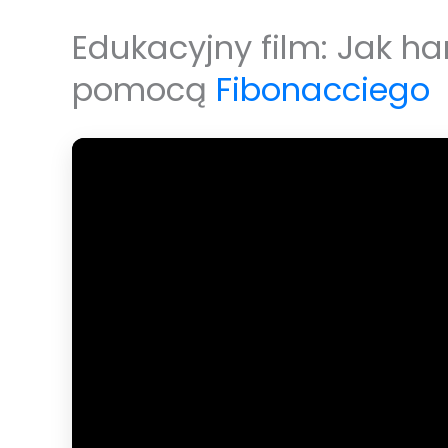
Edukacyjny film: Jak h
pomocą
Fibonacciego