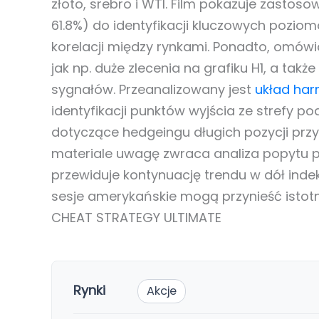
złoto, srebro i WTI. Film pokazuje zastosow
61.8%) do identyfikacji kluczowych pozio
korelacji między rynkami. Ponadto, omówi
jak np. duże zlecenia na grafiku H1, a ta
sygnałów. Przeanalizowany jest
układ har
identyfikacji punktów wyjścia ze strefy p
dotyczące hedgeingu długich pozycji prz
materiale uwagę zwraca analiza popytu po
przewiduje kontynuację trendu w dół indek
sesje amerykańskie mogą przynieść istotn
CHEAT STRATEGY ULTIMATE
Rynki
Akcje