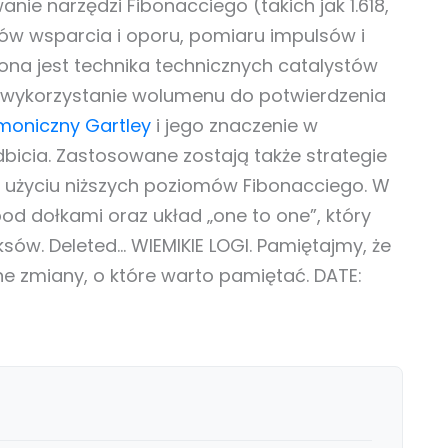
anie narzędzi Fibonacciego (takich jak 1.618,
mów wsparcia i oporu, pomiaru impulsów i
ona jest technika technicznych catalystów
kże wykorzystanie wolumenu do potwierdzenia
moniczny Gartley
i jego znaczenie w
odbicia. Zastosowane zostają także strategie
y użyciu niższych poziomów Fibonacciego. W
d dołkami oraz układ „one to one”, który
sów. Deleted… WIEMIKIE LOGI. Pamiętajmy, że
e zmiany, o które warto pamiętać. DATE: