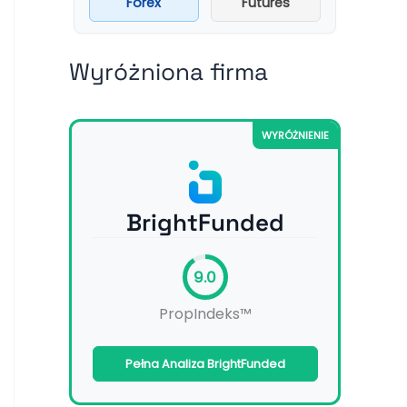
Forex
Futures
Wyróżniona firma
WYRÓŻNIENIE
BrightFunded
9.0
PropIndeks™
Pełna Analiza BrightFunded