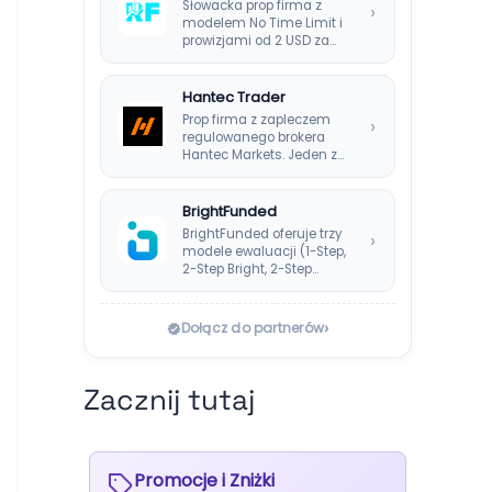
Słowacka prop firma z
›
modelem No Time Limit i
prowizjami od 2 USD za…
Hantec Trader
Prop firma z zapleczem
›
regulowanego brokera
Hantec Markets. Jeden z
bezpieczniejszych
wyborów dla polskich…
BrightFunded
BrightFunded oferuje trzy
›
modele ewaluacji (1-Step,
2-Step Bright, 2-Step
Classic) bez klasycznej
consistency rule,…
›
Dołącz do partnerów
Zacznij tutaj
Promocje i Zniżki