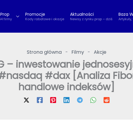
 Prop
Promocje
Aktualności
Baza W
44 firmy
Kody rabatowe i okazje
Newsy z rynku prop – dziś
Artykuły,
Strona główna
-
Filmy
-
Akcje
NG – inwestowanie jednosesy
 #nasdaq #dax [Analiza Fibon
handlowe indeksów]