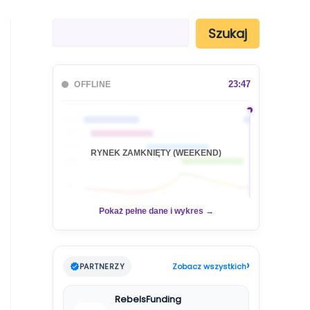
S
Szukaj
z
u
k
a
23:47
OFFLINE
j
🇦🇺
🇯🇵
🇬🇧
RYNEK ZAMKNIĘTY (WEEKEND)
🇺🇸
📊
Pokaż pełne dane i wykres →
›
PARTNERZY
Zobacz wszystkich
RebelsFunding