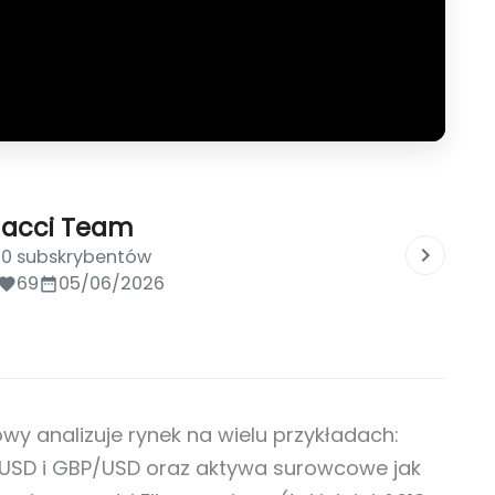
nacci Team
00 subskrybentów
69
05/06/2026
sowy analizuje rynek na wielu przykładach:
/USD i GBP/USD oraz aktywa surowcowe jak