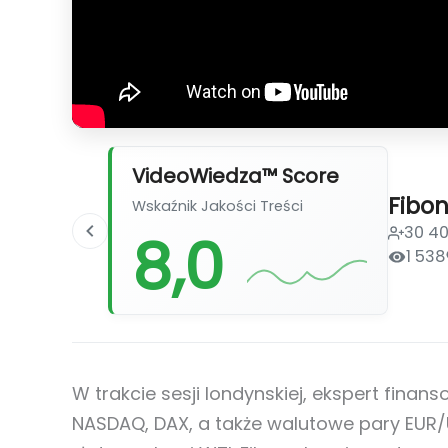
VideoWiedza™ Score
Fibo
Wskaźnik Jakości Treści
30 4
8,0
1 538
W trakcie sesji londynskiej, ekspert finan
NASDAQ, DAX, a także walutowe pary EUR