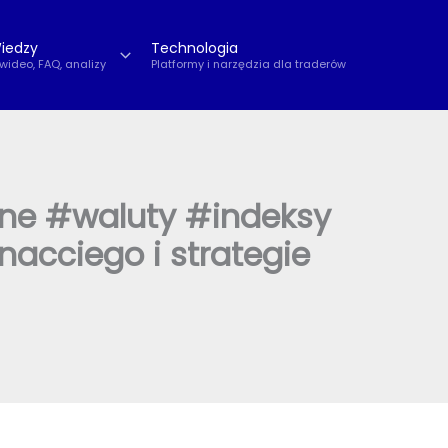
iedzy
Technologia
 wideo, FAQ, analizy
Platformy i narzędzia dla traderów
jne #waluty #indeksy
acciego i strategie