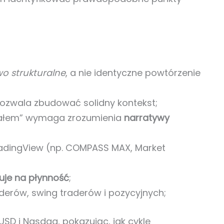
o strukturalne
, a nie identyczne powtórzenie
ozwala zbudować solidny kontekst;
rwałem” wymaga zrozumienia
narratywy
TradingView (np. COMPASS MAX, Market
uje na płynność
;
derów, swing traderów i pozycyjnych;
USD i Nasdaq, pokazując, jak cykle