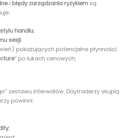
lne
i
błędy zarządzania ryzykiem
są
uje:
stylu handlu
;
u sesji
;
awień) pokazujących potencjalne płynności;
ucture
” po lukach cenowych;
go” zestawu interwałów. Daytraderzy skupią
rzy powinni:
;
dity
;
nment
;