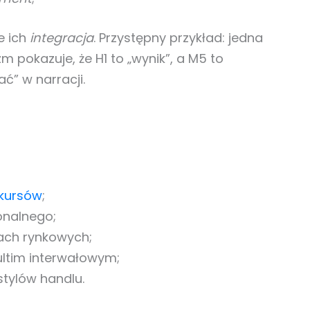
e ich
integracja
. Przystępny przykład: jedna
m pokazuje, że H1 to „wynik”, a M5 to
ć” w narracji.
 kursów
;
onalnego;
hach rynkowych;
ltim interwałowym;
tylów handlu.