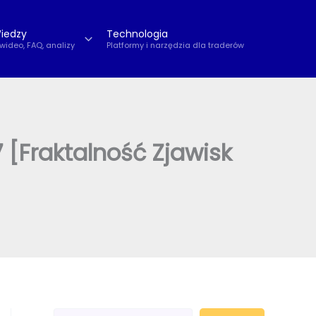
iedzy
Technologia
 wideo, FAQ, analizy
Platformy i narzędzia dla traderów
[Fraktalność Zjawisk
S