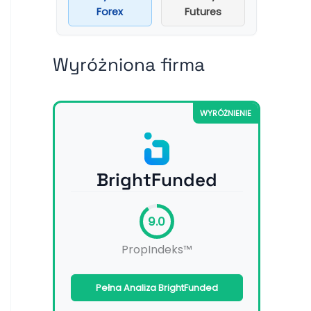
Forex
Futures
Wyróżniona firma
WYRÓŻNIENIE
BrightFunded
9.0
PropIndeks™
Pełna Analiza BrightFunded