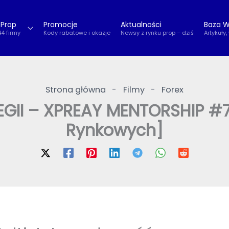
 Prop
Promocje
Aktualności
Baza W
44 firmy
Kody rabatowe i okazje
Newsy z rynku prop – dziś
Artykuły,
Strona główna
-
Filmy
-
Forex
II – XPREAY MENTORSHIP #7 
Rynkowych]