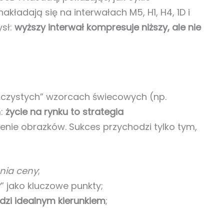
kładają się na interwałach M5, H1, H4, 1D i
ysł:
wyższy interwał kompresuje niższy, ale nie
a „czystych” wzorcach świecowych (np.
:
życie na rynku to strategia
zenie obrazków. Sukces przychodzi tylko tym,
ania ceny
;
y
” jako kluczowe punkty;
dzi idealnym kierunkiem
;