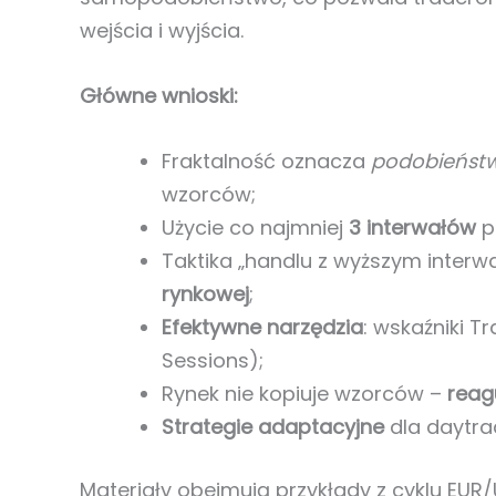
wejścia i wyjścia.
Główne wnioski:
Fraktalność oznacza
podobieństw
wzorców;
Użycie co najmniej
3 interwałów
p
Taktika „handlu z wyższym inte
rynkowej
;
Efektywne narzędzia
: wskaźniki 
Sessions);
Rynek nie kopiuje wzorców –
reag
Strategie adaptacyjne
dla daytra
Materiały obejmują przykłady z cyklu EUR/