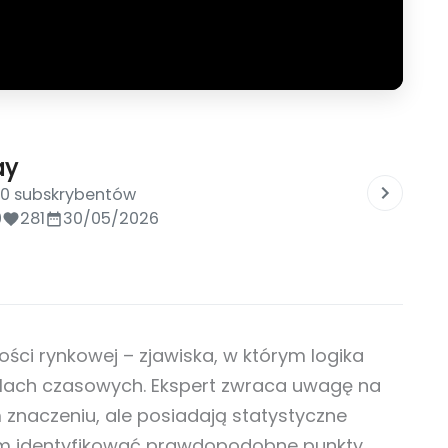
ay
00 subskrybentów
0
281
30/05/2026
ości rynkowej – zjawiska, w którym logika
alach czasowych. Ekspert zwraca uwagę na
m znaczeniu, ale posiadają statystyczne
m identyfikować prawdopodobne punkty