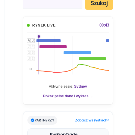
Szukaj
z
u
k
a
00:43
RYNEK LIVE
j
🇦🇺
🇯🇵
🇬🇧
🇺🇸
📊
Aktywne sesje:
Sydney
Pokaż pełne dane i wykres →
›
PARTNERZY
Zobacz wszystkich
thePropTrade