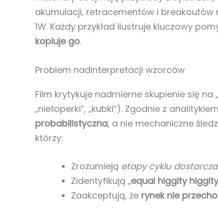
akumulacji, retracementów i breakoutów na
1W. Każdy przykład ilustruje kluczowy pom
kopiuje go
.
Problem nadinterpretacji wzorców
Film krytykuje nadmierne skupienie się n
„nietoperki”, „kubki”). Zgodnie z analitykiem
probabilistyczna
, a nie mechaniczne śled
którzy:
Zrozumieją
etapy cyklu dostarcz
Zidentyfikują „
equal higgity higgit
Zaakceptują, że
rynek nie przecho