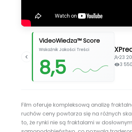
VideoWiedza™ Score
XPre
Wskaźnik Jakości Treści
23 2
8,5
3 55
Film oferuje kompleksową analizę fraktaln
ruchów ceny powtarza się na różnych sk
to, że rynki nie są fraktalami w dosłowny
samopodobieństwo, co pozwala tradero