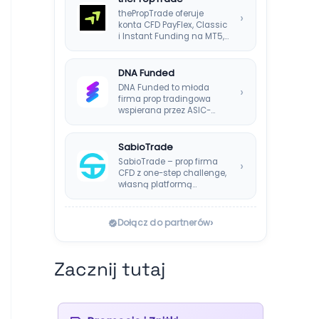
thePropTrade oferuje
›
konta CFD PayFlex, Classic
i Instant Funding na MT5,
TradeLocker i cTrader,…
DNA Funded
DNA Funded to młoda
›
firma prop tradingowa
wspierana przez ASIC-
regulowanego brokera
DNA Markets. Oferuje…
SabioTrade
SabioTrade – prop firma
›
CFD z one-step challenge,
własną platformą
SabioTraderoom i
wypłatami co…
›
Dołącz do partnerów
Zacznij tutaj