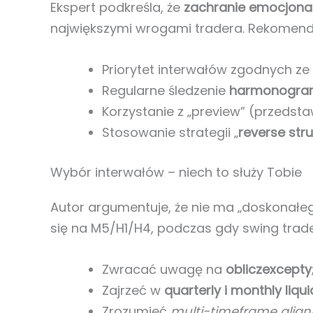
Ekspert podkreśla, że
zachranie emocjona
największymi wrogami tradera. Rekomend
Priorytet interwałów zgodnych ze
Regularne śledzenie
harmonogram
Korzystanie z „preview” (przedst
Stosowanie strategii „
reverse str
Wybór interwałów – niech to służy Tobie
Autor argumentuje, że nie ma „doskonałe
się na M5/H1/H4, podczas gdy swing trade
Zwracać uwagę na
obliczexcepty
Zajrzeć w
quarterly i monthly liqui
Zrozumieć
multi-timeframe alig