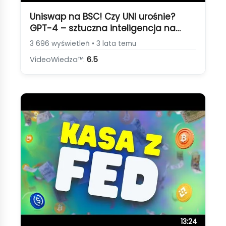
Uniswap na BSC! Czy UNI urośnie?
GPT-4 – sztuczna inteligencja na
wyższym poziomie! BTC Bitcoin
3 696 wyświetleń • 3 lata temu
[Bitcoin, Uniswap na BSC, GPT-4]
VideoWiedza™:
6.5
13:24