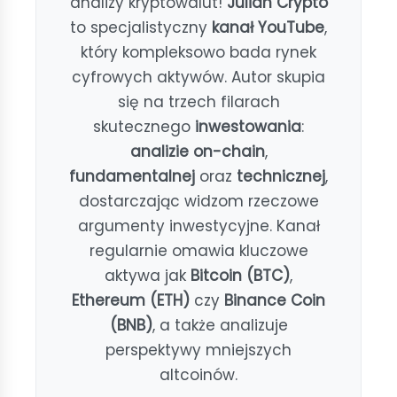
analizy kryptowalut!
Julian Crypto
to specjalistyczny
kanał YouTube
,
który kompleksowo bada rynek
cyfrowych aktywów. Autor skupia
się na trzech filarach
skutecznego
inwestowania
:
analizie on-chain
,
fundamentalnej
oraz
technicznej
,
dostarczając widzom rzeczowe
argumenty inwestycyjne. Kanał
regularnie omawia kluczowe
aktywa jak
Bitcoin (BTC)
,
Ethereum (ETH)
czy
Binance Coin
(BNB)
, a także analizuje
perspektywy mniejszych
altcoinów.