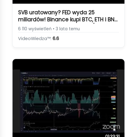
SVB uratowany? FED wyda 25
miliardów! Binance kupi BTC, ETH i BNB
za miliard BUSD! Bitcoin BTC [Ratunek
6 110 wyświetleń • 3 lata temu
SVB, Binance, Bitcoin]
VideoWiedza™:
6.6
01:33:31