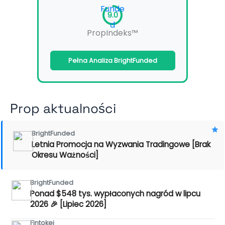
9.0
PropIndeks™
Pełna Analiza BrightFunded
Prop aktualności
BrightFunded
Letnia Promocja na Wyzwania Tradingowe [Brak
Okresu Ważności]
BrightFunded
Ponad $548 tys. wypłaconych nagród w lipcu
2026 🎉 [Lipiec 2026]
Fintokei