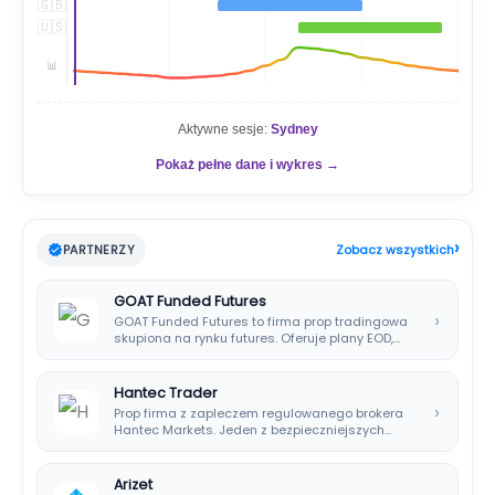
🇬🇧
🇺🇸
📊
Aktywne sesje:
Sydney
Pokaż pełne dane i wykres →
›
PARTNERZY
Zobacz wszystkich
GOAT Funded Futures
›
GOAT Funded Futures to firma prop tradingowa
skupiona na rynku futures. Oferuje plany EOD,…
Hantec Trader
›
Prop firma z zapleczem regulowanego brokera
Hantec Markets. Jeden z bezpieczniejszych
wyborów dla polskich…
Arizet