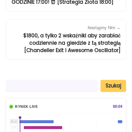
GODZINIE 17:00! ⏰ [Strategia Złota 18:00]
Następny film →
$1800, a tylko 2 wskaźniki aby zarabiać
codziennie na giełdzie z tą strategią
[Chandelier Exit i Awesome Oscillator]
S
Szukaj
z
u
k
a
00:04
RYNEK LIVE
j
🇦🇺
🇯🇵