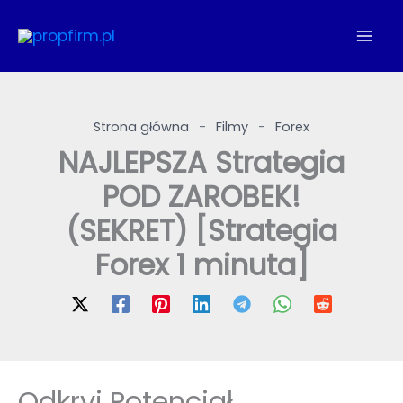
Przejdź
do
treści
Strona główna
-
Filmy
-
Forex
NAJLEPSZA Strategia
POD ZAROBEK!
(SEKRET) [Strategia
Forex 1 minuta]
Odkryj Potencjał