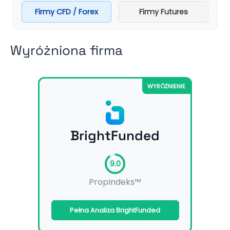
Firmy CFD / Forex
Firmy Futures
Wyróżniona firma
WYRÓŻNIENIE
BrightFunded
9.0
PropIndeks™
Pełna Analiza BrightFunded