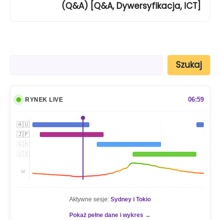
(Q&A) [Q&A, Dywersyfikacja, ICT]
S
Szukaj
z
u
k
a
06:59
RYNEK LIVE
j
🇦🇺
🇯🇵
🇬🇧
🇺🇸
📊
Aktywne sesje:
Sydney i Tokio
Pokaż pełne dane i wykres →