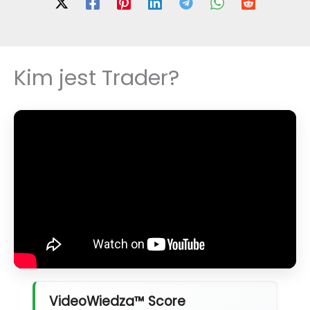
Kim jest Trader?
VideoWiedza™ Score