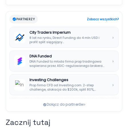
›
PARTNERZY
Zobacz wszystkich
City Traders Imperium
›
8 lat na rynku, Direct Funding do 4 mln USD i
profit split sięgający…
DNA Funded
›
DNA Funded to młoda firma prop tradingowa
wspierana przez ASIC-regulowanego brokera
DNA Markets. Oferuje…
Investing Challenges
›
Prop firma CFD od Investing.com. 2-step
challenge, alokacja do $200k, split 80%,
platforma SIRIX.
›
Dołącz do partnerów
Zacznij tutaj