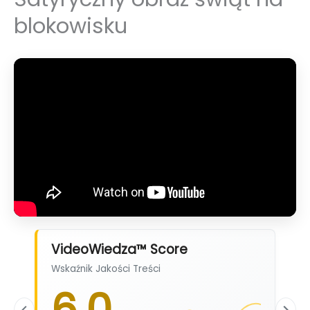
blokowisku
VideoWiedza™ Score
Wskaźnik Jakości Treści
6,0