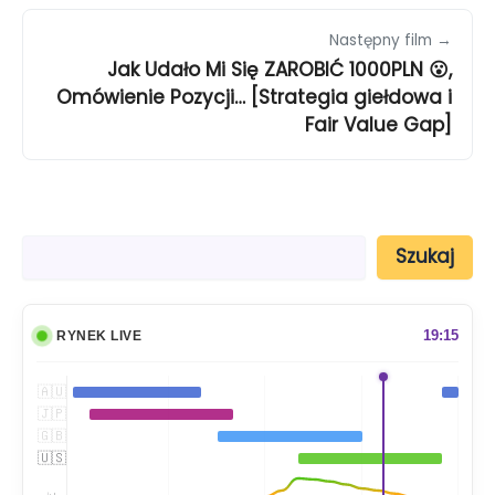
Następny film →
Jak Udało Mi Się ZAROBIĆ 1000PLN 😮,
Omówienie Pozycji… [Strategia giełdowa i
Fair Value Gap]
S
Szukaj
z
u
k
a
19:15
RYNEK LIVE
j
🇦🇺
🇯🇵
🇬🇧
🇺🇸