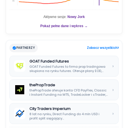
📊
Aktywne sesje:
Nowy Jork
Pokaż pełne dane i wykres →
›
PARTNERZY
Zobacz wszystkich
GOAT Funded Futures
›
GOAT Funded Futures to firma prop tradingowa
skupiona na rynku futures. Oferuje plany EOD,…
thePropTrade
›
thePropTrade oferuje konta CFD PayFlex, Classic
i Instant Funding na MT5, TradeLocker i cTrader,…
City Traders Imperium
›
8 lat na rynku, Direct Funding do 4 mln USD i
profit split sięgający…