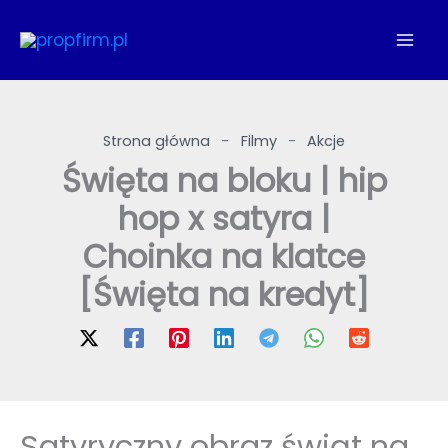
Przejdź
do
treści
Strona główna
-
Filmy
-
Akcje
Święta na bloku | hip
hop x satyra |
Choinka na klatce
[Święta na kredyt]
Satyryczny obraz świąt na