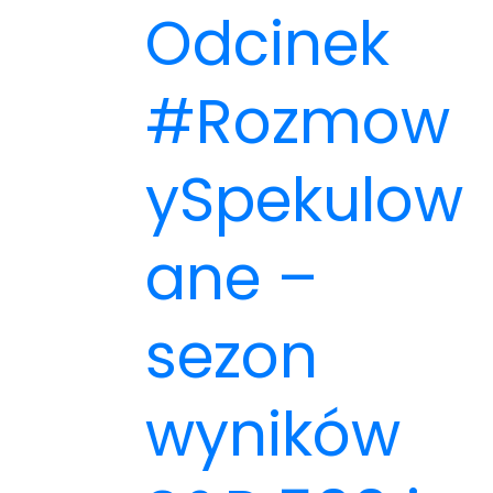
Odcinek
#Rozmow
ySpekulow
ane –
sezon
wyników