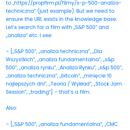
to „https://propfirm.pl/filmy/s-p-500-analiza-
techniczna” (just example). But we need to
ensure the URL exists in the knowledge base.
Let’s search for a film with „S&P 500” and
„analiza” etc. I see:
– [„S&P 500”, „analiza techniczna”, „Dla
Wszystkich”, „analiza fundamentalna”, „s&p
500”, „analiza rynku”, „Analiza Rynku”, „s&p 500”,
„analiza techniczna”, „bitcoin”, „minięcie 10
najlepszych dni”, „Teoria / Wykład”, „Stock Jam
Session”, „trading”] – that’s a film.
Also:
– [„S&P 500”, „analiza fundamentalna”, „CMC