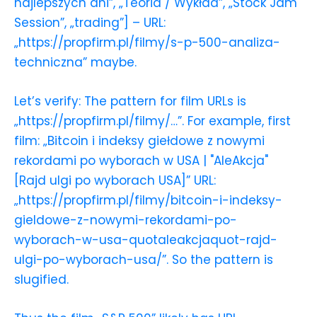
najlepszych dni”, „Teoria / Wykład”, „Stock Jam
Session”, „trading”] – URL:
„https://propfirm.pl/filmy/s-p-500-analiza-
techniczna” maybe.
Let’s verify: The pattern for film URLs is
„https://propfirm.pl/filmy/…”. For example, first
film: „Bitcoin i indeksy giełdowe z nowymi
rekordami po wyborach w USA | "AleAkcja"
[Rajd ulgi po wyborach USA]” URL:
„https://propfirm.pl/filmy/bitcoin-i-indeksy-
gieldowe-z-nowymi-rekordami-po-
wyborach-w-usa-quotaleakcjaquot-rajd-
ulgi-po-wyborach-usa/”. So the pattern is
slugified.