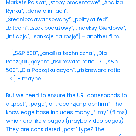
Markets Polska”, „stopy procentowe”, „Analiza
Rynku”, „dane o inflacji”,
„Średniozaawansowany”, „polityka fed”,
„bitcoin”, „szok podażowy”, „Indeksy Giełdowe”,
„inflacja”, „sankcje na rosję”] – another film.
– [„S&P 500”, „analiza techniczna”, „Dla
Początkujących”, „risk:reward ratio 1:3”, „s&p
500”, „Dla Początkujących”, „risk:reward ratio
1:3”] – maybe.
But we need to ensure the URL corresponds to
a „post”, „page”, or „recenzja-prop-firm”. The
knowledge base includes many „filmy” (films)
which are likely pages (maybe video pages).
They are considered „post” type? The