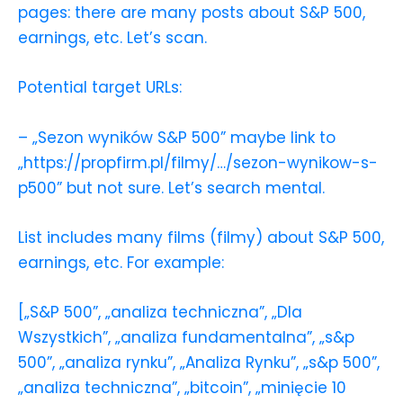
pages: there are many posts about S&P 500,
earnings, etc. Let’s scan.
Potential target URLs:
– „Sezon wyników S&P 500” maybe link to
„https://propfirm.pl/filmy/…/sezon-wynikow-s-
p500” but not sure. Let’s search mental.
List includes many films (filmy) about S&P 500,
earnings, etc. For example:
[„S&P 500”, „analiza techniczna”, „Dla
Wszystkich”, „analiza fundamentalna”, „s&p
500”, „analiza rynku”, „Analiza Rynku”, „s&p 500”,
„analiza techniczna”, „bitcoin”, „minięcie 10