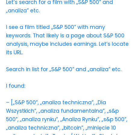
Let’s search for a film with „S&P 500” and
„analiza” etc.
I see a film titled „S&P 500” with many
keywords. That likely is a page about S&P 500
analysis, maybe includes earnings. Let’s locate
its URL.
Search in list for „S&P 500” and „analiza” etc.
I found:
– [„S&P 500”, „analiza techniczna”, „Dla
Wszystkich”, „analiza fundamentalna”, „s&p
500”, „analiza rynku”, „Analiza Rynku”, „s&p 500”,
„analiza techniczna”, „bitcoin”, „minięcie 10