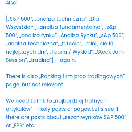
Also:
[„S&P 500”, „analiza techniczna”, „Dla
Wszystkich”, „analiza fundamentalna”, „s&p
500”, „analiza rynku”, „Analiza Rynku”, „s&p 500”,
„analiza techniczna”, „bitcoin”, „minięcie 10
najlepszych dni”, „Teoria / Wykład”, „Stock Jam
Session”, „trading”] – again.
There is also „Ranking firm prop tradingowych”
page, but not relevant.
We need to link to „najbardziej trafnych
artykułów” – likely posts or pages. Let’s see if
there are posts about „sezon wyników S&P 500”
or „EPS” etc.