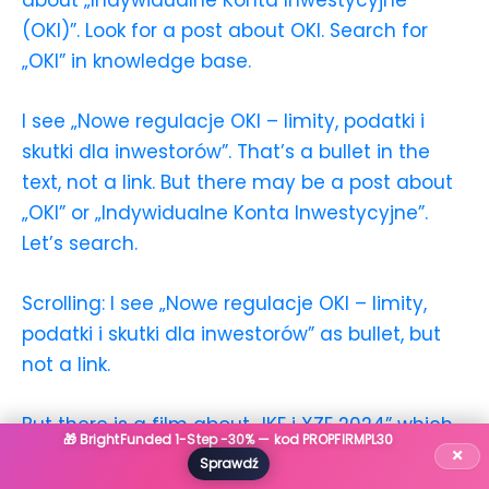
(OKI)”. Look for a post about OKI. Search for
„OKI” in knowledge base.
I see „Nowe regulacje OKI – limity, podatki i
skutki dla inwestorów”. That’s a bullet in the
text, not a link. But there may be a post about
„OKI” or „Indywidualne Konta Inwestycyjne”.
Let’s search.
Scrolling: I see „Nowe regulacje OKI – limity,
podatki i skutki dla inwestorów” as bullet, but
not a link.
But there is a film about „IKE i XZE 2024” which
🎁 BrightFunded 1-Step -30% — kod PROPFIRMPL30
×
is about tax-free accounts (IKE) and „XZE”
Sprawdź
(maybe „XZE” stands for „X-tedz”?). That could