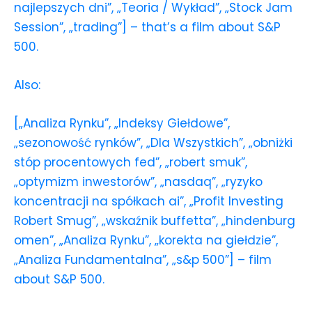
najlepszych dni”, „Teoria / Wykład”, „Stock Jam
Session”, „trading”] – that’s a film about S&P
500.
Also:
[„Analiza Rynku”, „Indeksy Giełdowe”,
„sezonowość rynków”, „Dla Wszystkich”, „obniżki
stóp procentowych fed”, „robert smuk”,
„optymizm inwestorów”, „nasdaq”, „ryzyko
koncentracji na spółkach ai”, „Profit Investing
Robert Smug”, „wskaźnik buffetta”, „hindenburg
omen”, „Analiza Rynku”, „korekta na giełdzie”,
„Analiza Fundamentalna”, „s&p 500”] – film
about S&P 500.