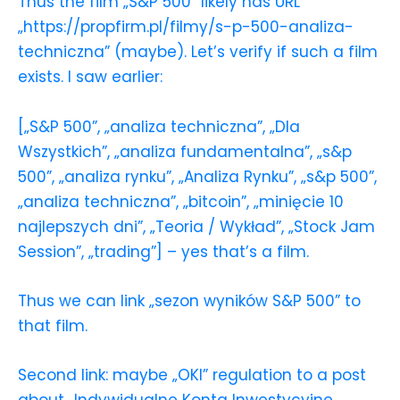
Thus the film „S&P 500” likely has URL
„https://propfirm.pl/filmy/s-p-500-analiza-
techniczna” (maybe). Let’s verify if such a film
exists. I saw earlier:
[„S&P 500”, „analiza techniczna”, „Dla
Wszystkich”, „analiza fundamentalna”, „s&p
500”, „analiza rynku”, „Analiza Rynku”, „s&p 500”,
„analiza techniczna”, „bitcoin”, „minięcie 10
najlepszych dni”, „Teoria / Wykład”, „Stock Jam
Session”, „trading”] – yes that’s a film.
Thus we can link „sezon wyników S&P 500” to
that film.
Second link: maybe „OKI” regulation to a post
about „Indywidualne Konta Inwestycyjne