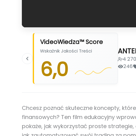
VideoWiedza™ Score
ANTE
Wskaźnik Jakości Treści
4 27
6,0
246
Chcesz poznać skuteczne koncepty, które
finansowych? Ten film edukacyjny wprowa
pokaże, jak wykorzystać proste strategie,
jak zautomatyzować swój trading za pomo