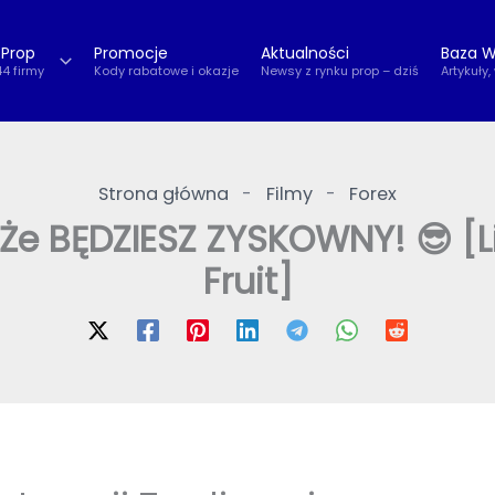
 Prop
Promocje
Aktualności
Baza W
44 firmy
Kody rabatowe i okazje
Newsy z rynku prop – dziś
Artykuły,
Strona główna
-
Filmy
-
Forex
Że BĘDZIESZ ZYSKOWNY! 😎 [Li
Fruit]