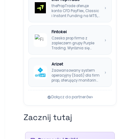
thePropTrade oferuje
›
konta CFD PayFlex, Classic
i Instant Funding na MT5,
TradeLocker i cTrader,…
Fintokei
Czeska prop firma z
›
zapleczem grupy Purple
Trading. Wyróżnia się
systemem Instant
Payouts, wypłatami…
Arizet
Zaawansowany system
›
operacyjny (SaaS) dla firm
prop, oferujący monitoring
ryzyka w czasie
rzeczywistym i…
›
Dołącz do partnerów
Zacznij tutaj