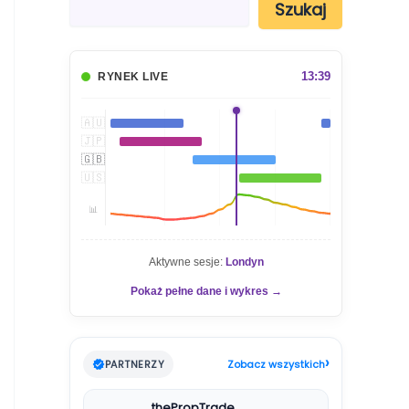
Szukaj
z
u
k
a
13:39
RYNEK LIVE
j
🇦🇺
🇯🇵
🇬🇧
🇺🇸
📊
Aktywne sesje:
Londyn
Pokaż pełne dane i wykres →
›
PARTNERZY
Zobacz wszystkich
thePropTrade