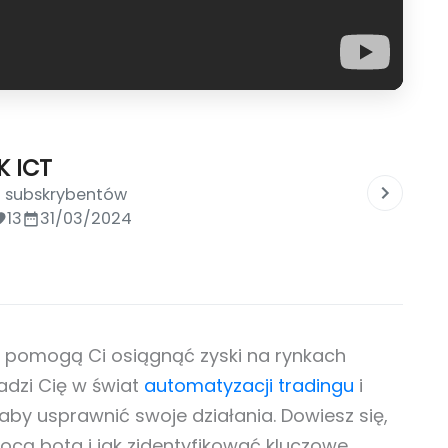
K ICT
0 subskrybentów
13
31/03/2024
 pomogą Ci osiągnąć zyski na rynkach
dzi Cię w świat
automatyzacji tradingu
i
 aby usprawnić swoje działania. Dowiesz się,
cą bota i jak zidentyfikować kluczowe