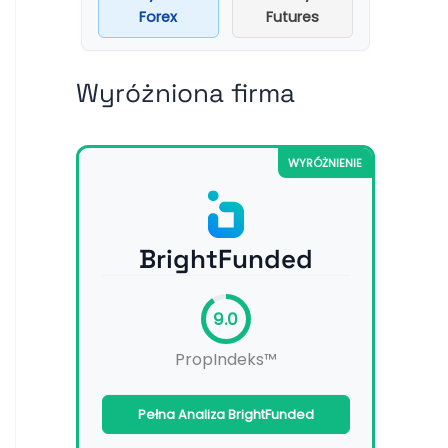
Forex
Futures
Wyróżniona firma
WYRÓŻNIENIE
BrightFunded
9.0
PropIndeks™
Pełna Analiza BrightFunded