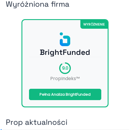
Wyróżniona firma
WYRÓŻNIENIE
BrightFunded
9.0
PropIndeks™
Pełna Analiza BrightFunded
Prop aktualności