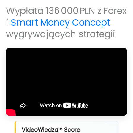
Wypłata 136 000 PLN z Forex
i
Smart Money Concept
wygrywających strategii
VideoWiedza™ Score