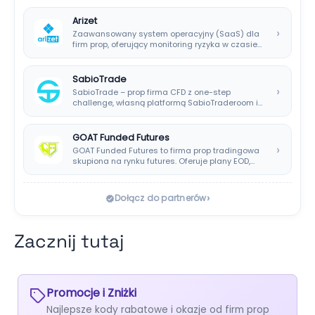
Arizet
›
Zaawansowany system operacyjny (SaaS) dla
firm prop, oferujący monitoring ryzyka w czasie
rzeczywistym i…
SabioTrade
›
SabioTrade – prop firma CFD z one-step
challenge, własną platformą SabioTraderoom i
wypłatami co…
GOAT Funded Futures
›
GOAT Funded Futures to firma prop tradingowa
skupiona na rynku futures. Oferuje plany EOD,…
›
Dołącz do partnerów
Zacznij tutaj
Promocje i Zniżki
Najlepsze kody rabatowe i okazje od firm prop