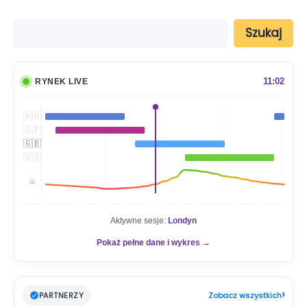
S
Szukaj
z
u
k
a
11:02
RYNEK LIVE
j
🇦🇺
🇯🇵
🇬🇧
🇺🇸
📊
Aktywne sesje:
Londyn
Pokaż pełne dane i wykres →
›
PARTNERZY
Zobacz wszystkich