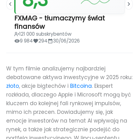
FXMAG - tłumaczymy świat
finansów
121 000 subskrybentów
9 984
294
30/06/2026
W tym filmie analizujemy najbardziej
debatowane aktywa inwestycyjne w 2025 roku:
złoto
, akcje bigtechów i
Bitcoina
. Ekspert
rozkłada, dlaczego Apple i Microsoft mogą być
kluczem do kolejnej fali rynkowej impulsów,
mimo ich przecen. Dowiadujemy się, jak
emocje inwestorów na temat AI wpływają na
rynek, a także jak strategicznie podejść do
portfela inwestycyjnego. W lipcu‑septentu