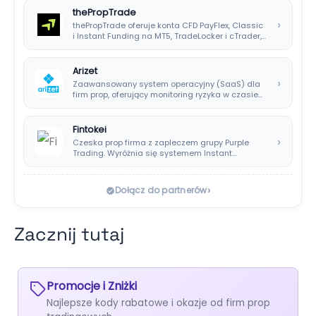
thePropTrade
›
thePropTrade oferuje konta CFD PayFlex, Classic
i Instant Funding na MT5, TradeLocker i cTrader,…
Arizet
›
Zaawansowany system operacyjny (SaaS) dla
firm prop, oferujący monitoring ryzyka w czasie
rzeczywistym i…
Fintokei
›
Czeska prop firma z zapleczem grupy Purple
Trading. Wyróżnia się systemem Instant
Payouts, wypłatami…
›
Dołącz do partnerów
Zacznij tutaj
Promocje i Zniżki
Najlepsze kody rabatowe i okazje od firm prop