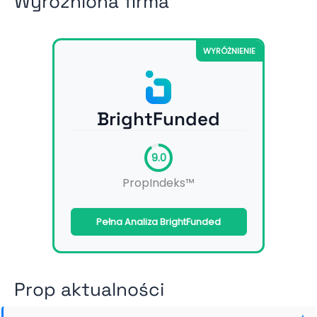
Wyróżniona firma
WYRÓŻNIENIE
BrightFunded
9.0
PropIndeks™
Pełna Analiza BrightFunded
Prop aktualności