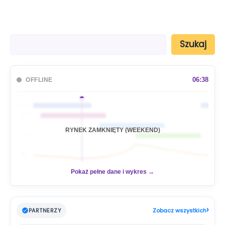
S
Szukaj
z
u
k
a
06:38
OFFLINE
j
🇦🇺
🇯🇵
🇬🇧
RYNEK ZAMKNIĘTY (WEEKEND)
🇺🇸
📊
Pokaż pełne dane i wykres →
›
PARTNERZY
Zobacz wszystkich