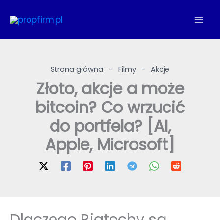
Przejdź
do
treści
Strona główna
-
Filmy
-
Akcje
Złoto, akcje a może
bitcoin? Co wrzucić
do portfela? [AI,
Apple, Microsoft]
Dlaczego Bigtechy są