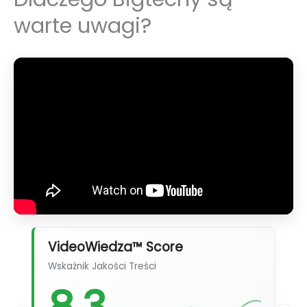
warte uwagi?
VideoWiedza™ Score
Wskaźnik Jakości Treści
8,3