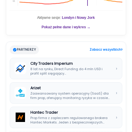
📊
Aktywne sesje:
Londyn i Nowy Jork
Pokaż pełne dane i wykres →
›
PARTNERZY
Zobacz wszystkich
City Traders Imperium
›
8 lat na rynku, Direct Funding do 4 mln USD i
profit split sięgający…
Arizet
›
Zaawansowany system operacyjny (SaaS) dla
firm prop, oferujący monitoring ryzyka w czasie
rzeczywistym i…
Hantec Trader
›
Prop firma z zapleczem regulowanego brokera
Hantec Markets. Jeden z bezpieczniejszych
wyborów dla polskich…