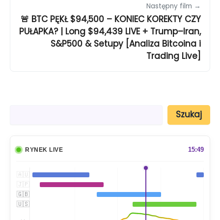
Następny film →
🚨 BTC PĘKŁ $94,500 – KONIEC KOREKTY CZY
PUŁAPKA? | Long $94,439 LIVE + Trump–Iran,
S&P500 & Setupy [Analiza Bitcoina i
Trading Live]
S
Szukaj
z
u
k
a
15:49
RYNEK LIVE
j
🇦🇺
🇯🇵
🇬🇧
🇺🇸