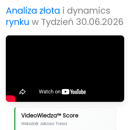
Analiza złota
i dynamics
rynku
w Tydzień 30.06.2026
VideoWiedza™ Score
Wskaźnik Jakości Treści