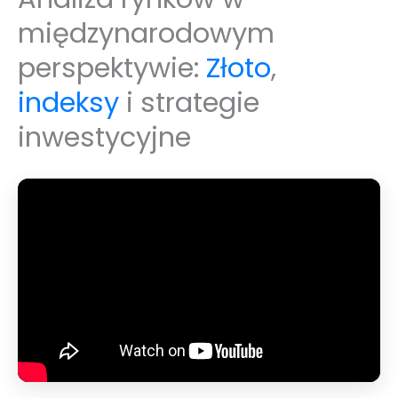
międzynarodowym
perspektywie:
Złoto
,
indeksy
i strategie
inwestycyjne