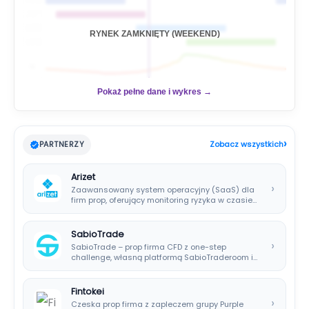
🇦🇺
🇯🇵
🇬🇧
RYNEK ZAMKNIĘTY (WEEKEND)
🇺🇸
📊
Pokaż pełne dane i wykres →
›
PARTNERZY
Zobacz wszystkich
Arizet
›
Zaawansowany system operacyjny (SaaS) dla
firm prop, oferujący monitoring ryzyka w czasie
rzeczywistym i…
SabioTrade
›
SabioTrade – prop firma CFD z one-step
challenge, własną platformą SabioTraderoom i
wypłatami co…
Fintokei
›
Czeska prop firma z zapleczem grupy Purple