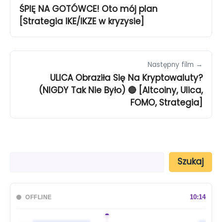
ŚPIĘ NA GOTÓWCE! Oto mój plan
[Strategia IKE/IKZE w kryzysie]
Następny film →
ULICA Obraziła Się Na Kryptowaluty?
(NIGDY Tak Nie Było) 🔴 [Altcoiny, Ulica,
FOMO, Strategia]
S
Szukaj
z
u
k
a
10:14
OFFLINE
j