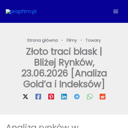
Przejdź
do
treści
Strona główna
-
Filmy
-
Towary
Złoto traci blask |
Bliżej Rynków,
23.06.2026 [Analiza
Gold’a i Indeksów]
Analiza rynków w