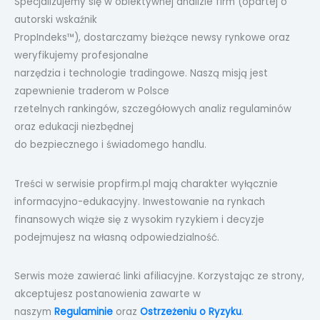
Specjalizujemy się w obiektywnej analizie firm (opartej o
autorski wskaźnik
PropIndeks™), dostarczamy bieżące newsy rynkowe oraz
weryfikujemy profesjonalne
narzędzia i technologie tradingowe. Naszą misją jest
zapewnienie traderom w Polsce
rzetelnych rankingów, szczegółowych analiz regulaminów
oraz edukacji niezbędnej
do bezpiecznego i świadomego handlu.
Treści w serwisie propfirm.pl mają charakter wyłącznie
informacyjno-edukacyjny. Inwestowanie na rynkach
finansowych wiąże się z wysokim ryzykiem i decyzje
podejmujesz na własną odpowiedzialność.
Serwis może zawierać linki afiliacyjne. Korzystając ze strony,
akceptujesz postanowienia zawarte w
naszym
Regulaminie
oraz
Ostrzeżeniu o Ryzyku
.