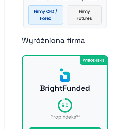
Firmy CFD /
Firmy
Forex
Futures
Wyróżniona firma
WYRÓŻNIENIE
BrightFunded
9.0
PropIndeks™