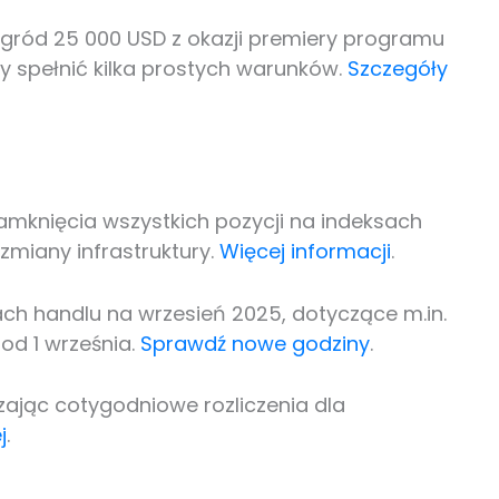
agród 25 000 USD z okazji premiery programu
y spełnić kilka prostych warunków.
Szczegóły
mknięcia wszystkich pozycji na indeksach
miany infrastruktury.
Więcej informacji
.
h handlu na wrzesień 2025, dotyczące m.in.
od 1 września.
Sprawdź nowe godziny
.
ając cotygodniowe rozliczenia dla
j
.