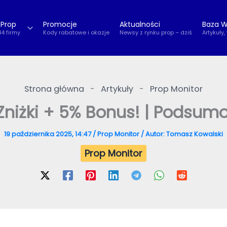
 Prop
Promocje
Aktualności
Baza W
44 firmy
Kody rabatowe i okazje
Newsy z rynku prop – dziś
Artykuły,
Strona główna
-
Artykuły
-
Prop Monitor
 Zniżki + 5% Bonus! | Podsum
19 października 2025, 14:47
/
Prop Monitor
/ Autor:
Tomasz Kowalski
Prop Monitor