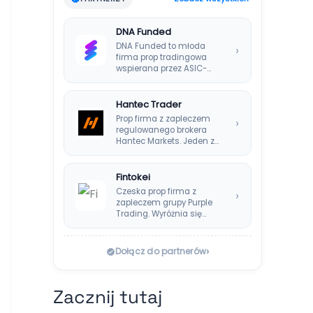
DNA Funded
DNA Funded to młoda
›
firma prop tradingowa
wspierana przez ASIC-
regulowanego brokera
DNA Markets. Oferuje…
Hantec Trader
Prop firma z zapleczem
›
regulowanego brokera
Hantec Markets. Jeden z
bezpieczniejszych
wyborów dla polskich…
Fintokei
Czeska prop firma z
›
zapleczem grupy Purple
Trading. Wyróżnia się
systemem Instant
Payouts, wypłatami…
›
Dołącz do partnerów
Zacznij tutaj