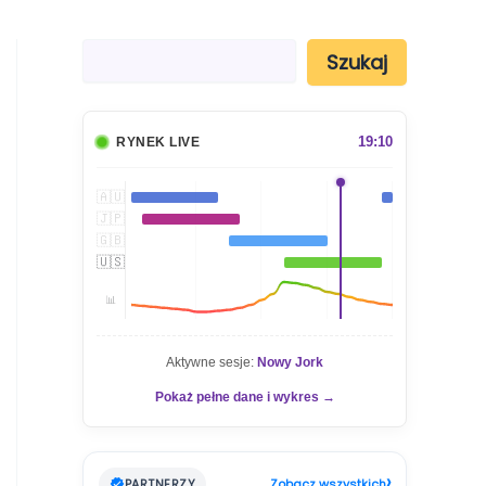
S
Szukaj
z
u
k
a
19:10
RYNEK LIVE
j
🇦🇺
🇯🇵
🇬🇧
🇺🇸
📊
Aktywne sesje:
Nowy Jork
Pokaż pełne dane i wykres →
›
PARTNERZY
Zobacz wszystkich