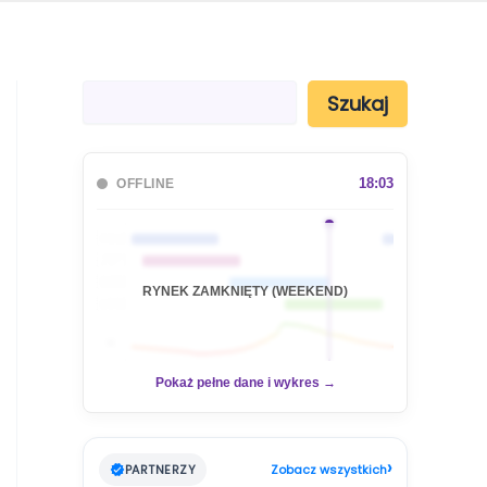
S
Szukaj
z
u
k
a
18:03
OFFLINE
j
🇦🇺
🇯🇵
🇬🇧
RYNEK ZAMKNIĘTY (WEEKEND)
🇺🇸
📊
Pokaż pełne dane i wykres →
›
PARTNERZY
Zobacz wszystkich