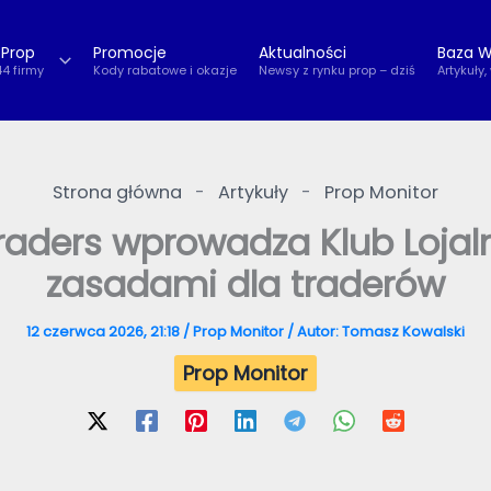
 Prop
Promocje
Aktualności
Baza W
44 firmy
Kody rabatowe i okazje
Newsy z rynku prop – dziś
Artykuły,
Strona główna
-
Artykuły
-
Prop Monitor
 Traders wprowadza Klub Loja
zasadami dla traderów
12 czerwca 2026, 21:18
/
Prop Monitor
/ Autor:
Tomasz Kowalski
Prop Monitor