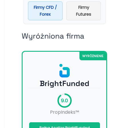
Firmy CFD /
Firmy
Forex
Futures
Wyróżniona firma
WYRÓŻNIENIE
BrightFunded
9.0
PropIndeks™
Pełna Analiza BrightFunded