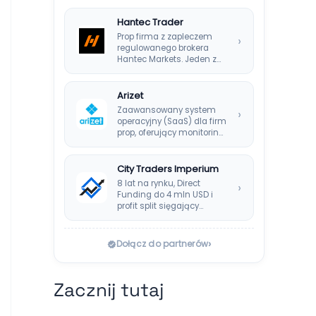
Hantec Trader
Prop firma z zapleczem
›
regulowanego brokera
Hantec Markets. Jeden z
bezpieczniejszych
wyborów dla polskich…
Arizet
Zaawansowany system
›
operacyjny (SaaS) dla firm
prop, oferujący monitoring
ryzyka w czasie
rzeczywistym i…
City Traders Imperium
8 lat na rynku, Direct
›
Funding do 4 mln USD i
profit split sięgający…
›
Dołącz do partnerów
Zacznij tutaj