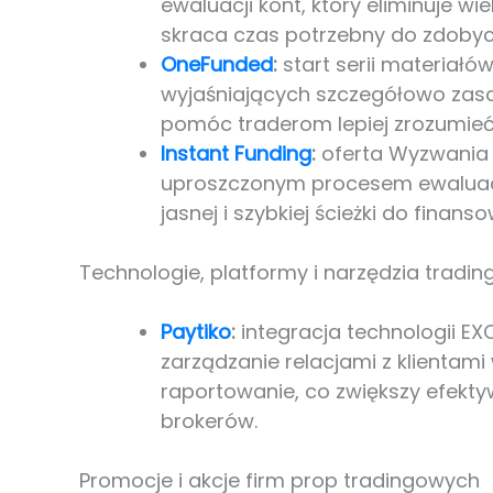
ewaluacji kont, który eliminuje w
skraca czas potrzebny do zdobyc
OneFunded
:
start serii materiał
wyjaśniających szczegółowo zasa
pomóc traderom lepiej zrozumieć
Instant Funding
:
oferta Wyzwania 
uproszczonym procesem ewaluacj
jasnej i szybkiej ścieżki do finans
Technologie, platformy i narzędzia tradi
Paytiko
:
integracja technologii E
zarządzanie relacjami z klientami
raportowanie, co zwiększy efekt
brokerów.
Promocje i akcje firm prop tradingowych