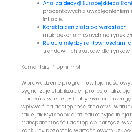
Analiza decyzji Europejskiego Ba
procentowych z uwzględnieniem r
inflację.
Korekta cen złota po wzrostach
–
makroekonomicznych na rynek złot
Relacja między rentownościami obl
trendów i ich skutków dla rynków
Komentarz PropFirm.pl
Wprowadzenie programów lojalnościowych
sygnalizuje stabilizację i profesjonalizacj
traderów ważne jest, aby zwracać uwagę 
wpływać na dostępność środków i warunki
takie jak Myfxbook oraz edukacyjne inicj
transparentność i dostęp do narzędzi wsp
konkursy pozostają wartościowym uzupełni