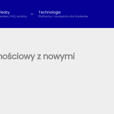
iedzy
Technologia
 wideo, FAQ, analizy
Platformy i narzędzia dla traderów
lnościowy z nowymi