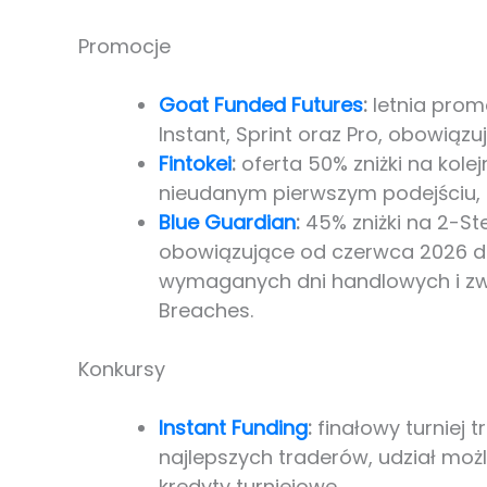
Promocje
Goat Funded Futures
:
letnia prom
Instant, Sprint oraz Pro, obowiąz
Fintokei
:
oferta 50% zniżki na kole
nieudanym pierwszym podejściu, 
Blue Guardian
:
45% zniżki na 2-S
obowiązujące od czerwca 2026 do
wymaganych dni handlowych i zwi
Breaches.
Konkursy
Instant Funding
:
finałowy turniej 
najlepszych traderów, udział moż
kredyty turniejowe.