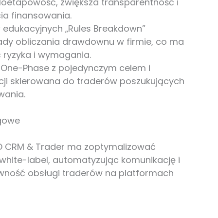
ieloetapowość, zwiększa transparentność i
ia finansowania.
ów edukacyjnych „Rules Breakdown”
dy obliczania drawdownu w firmie, co ma
 ryzyka i wymagania.
One-Phase z pojedynczym celem i
i skierowana do traderów poszukujących
owania.
ngowe
XO CRM & Trader ma zoptymalizować
 white-label, automatyzując komunikację i
ywność obsługi traderów na platformach