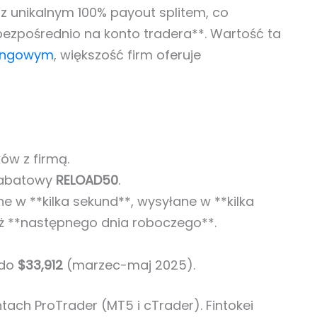
z unikalnym 100% payout splitem, co
 bezpośrednio na konto tradera**. Wartość ta
dingowym
, większość firm oferuje
ów z firmą.
abatowy
RELOAD50
.
 w **kilka sekund**, wysyłane w **kilka
uż **następnego dnia roboczego**.
do
$33,912
(marzec-maj 2025).
tach ProTrader (MT5 i cTrader). Fintokei