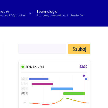
iedzy
Technologia
 wideo, FAQ, analizy
Platformy i narzędzia dla traderów
S
Szukaj
z
u
k
a
22:30
RYNEK LIVE
j
🇦🇺
🇯🇵
🇬🇧
🇺🇸
📊