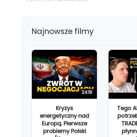
Najnowsze filmy
24:19
Kryzys
Tego 
energetyczny nad
potrze
Europą. Pierwsze
TRAD
problemy Polski
płynn