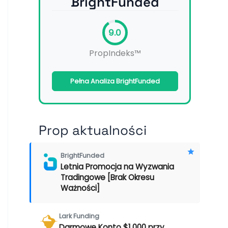
BrightFunded
9.0
PropIndeks™
Pełna Analiza BrightFunded
Prop aktualności
BrightFunded
Letnia Promocja na Wyzwania
Tradingowe [Brak Okresu
Ważności]
Lark Funding
Darmowe Konto $1,000 przy