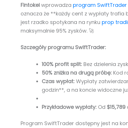
Fintokei
wprowadza
program SwiftTrader
oznacza że **każdy cent z wypłaty trafia
jest rzadko spotykana na rynku
prop tra
maksymalnie 95% zysków. 🚀
Szczegóły programu SwiftTrader:
100% profit split:
Bez dzielenia zysk
50% zniżka na drugą próbę:
Kod r
Czas wypłat:
Wypłaty zatwierdzane
godzin**, a na koncie widoczne j
Przykładowe wypłaty:
Od
$15,789
Program SwiftTrader dostępny jest na kon