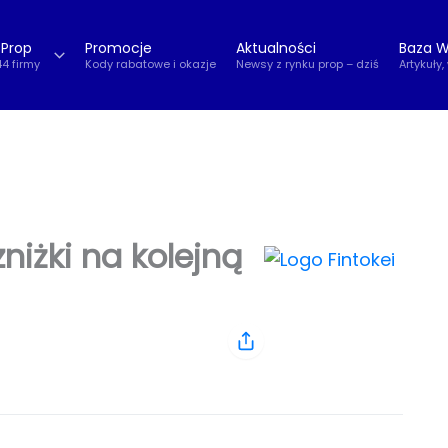
 Prop
Promocje
Aktualności
Baza W
44 firmy
Kody rabatowe i okazje
Newsy z rynku prop – dziś
Artykuły,
zniżki na kolejną