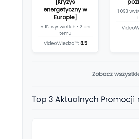
[Kryzys
poz
energetyczny w
1 093 wyśw
Europie]
5 112 wyświetleń • 2 dni
VideoW
temu
VideoWiedza™:
8.5
Zobacz wszystki
Top 3 Aktualnych Promocji