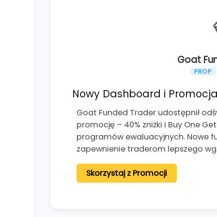
Goat Fu
PROP
Nowy Dashboard i Promocja
Goat Funded Trader udostępnił od
promocję – 40% zniżki i Buy One Ge
programów ewaluacyjnych. Nowe fun
zapewnienie traderom lepszego wg
Skorzystaj z Promocji