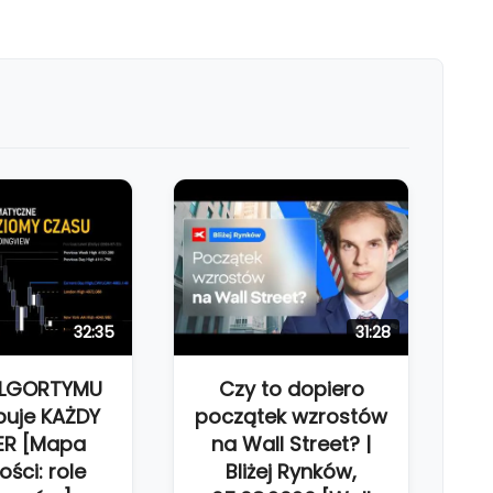
32:35
31:28
ALGORTYMU
Czy to dopiero
buje KAŻDY
początek wzrostów
ER [Mapa
na Wall Street? |
ości: role
Bliżej Rynków,