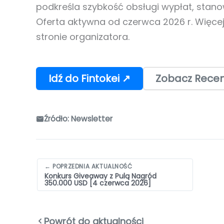
podkreśla szybkość obsługi wypłat, stan
Oferta aktywna od czerwca 2026 r. Więce
stronie organizatora.
Idź do Fintokei ↗
Zobacz Recenz
Źródło: Newsletter
Nawigacja
← POPRZEDNIA AKTUALNOŚĆ
Konkurs Giveaway z Pulą Nagród
wpisów
350.000 USD [4 czerwca 2026]
Powrót do aktualności