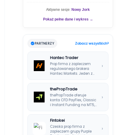
Aktywne sesje:
Nowy Jork
Pokaż pełne dane i wykres →
›
PARTNERZY
Zobacz wszystkich
Hantec Trader
Prop firma z zapleczem
›
regulowanego brokera
Hantec Markets. Jeden z
bezpieczniejszych
wyborów dla polskich…
thePropTrade
thePropTrade oferuje
›
konta CFD PayFlex, Classic
i Instant Funding na MT5,
TradeLocker i cTrader,…
Fintokei
Czeska prop firma z
›
zapleczem grupy Purple