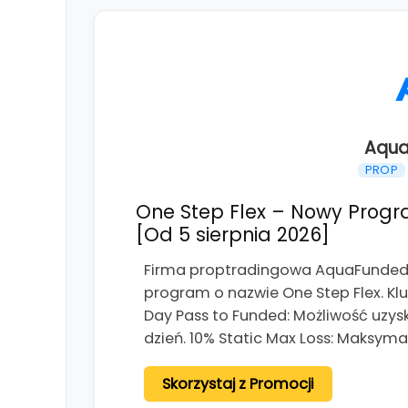
Aqua
PROP
One Step Flex – Nowy Progr
[Od 5 sierpnia 2026]
Firma proptradingowa AquaFunded o
program o nazwie One Step Flex. K
Day Pass to Funded: Możliwość uzys
dzień. 10% Static Max Loss: Maksym
Skorzystaj z Promocji