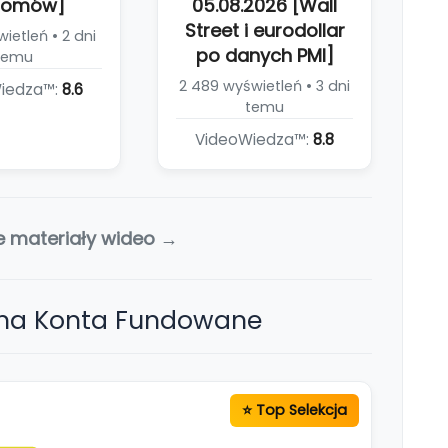
iomów]
05.08.2026 [Wall
Street i eurodollar
ietleń • 2 dni
po danych PMI]
temu
2 489 wyświetleń • 3 dni
iedza™:
8.6
temu
VideoWiedza™:
8.8
e materiały wideo →
 na Konta Fundowane