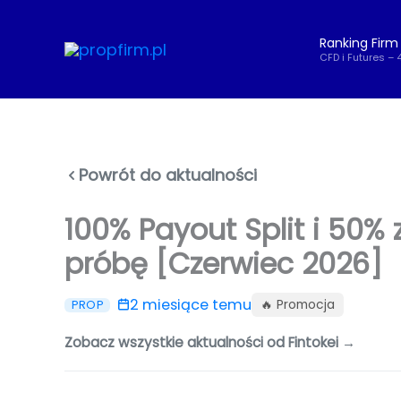
Przejdź
do
Ranking Firm
treści
CFD i Futures – 
Powrót do aktualności
100% Payout Split i 50% 
próbę [Czerwiec 2026]
2 miesiące temu
🔥 Promocja
PROP
Zobacz wszystkie aktualności od Fintokei →