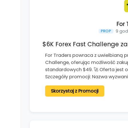
For 
9 god
PROP
$6K Forex Fast Challenge za 
For Traders powraca z uwielbianą p
Challenge, oferując możliwość zaku
standardowych $49. 🚀 Oferta jest 
Szczegóły promocji: Nazwa wyzwania
Skorzystaj z Promocji