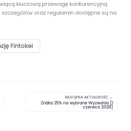
owiącą kluczową przewagę konkurencyjną.
j szczegółów oraz regulamin dostępne są na
ję Fintokei
NASTĘPNA AKTUALNOŚĆ →
Zniżka 25% na wybrane Wyzwania [1
czerwca 2026]