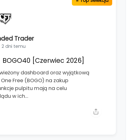
nded Trader
2 dni temu
 BOGO40 [Czerwiec 2026]
świeżony dashboard oraz wyjątkową
t One Free (BOGO) na zakup
kcje pulpitu mają na celu
lądu w ich…