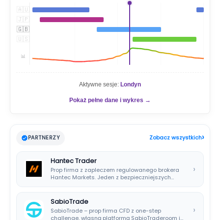
🇦🇺
🇯🇵
🇬🇧
🇺🇸
📊
Aktywne sesje:
Londyn
Pokaż pełne dane i wykres →
›
PARTNERZY
Zobacz wszystkich
Hantec Trader
›
Prop firma z zapleczem regulowanego brokera
Hantec Markets. Jeden z bezpieczniejszych
wyborów dla polskich…
SabioTrade
›
SabioTrade – prop firma CFD z one-step
challenge, własną platformą SabioTraderoom i