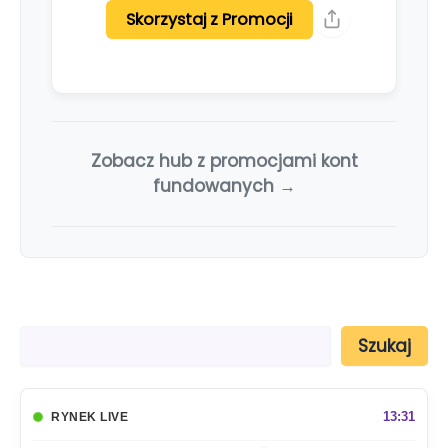
Skorzystaj z Promocji
Zobacz hub z promocjami kont
fundowanych →
S
Szukaj
z
u
k
a
13:31
RYNEK LIVE
j