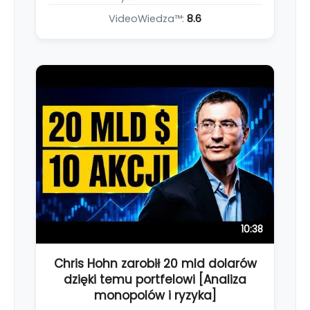
VideoWiedza™:
8.6
10:38
Chris Hohn zarobił 20 mld dolarów
dzięki temu portfelowi [Analiza
monopolów i ryzyka]