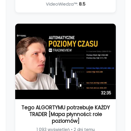
VideoWiedza™:
8.5
32:35
Tego ALGORTYMU potrzebuje KAŻDY
TRADER [Mapa płynności: role
poziomów]
1 093 wyświetleń • 2 dni temu