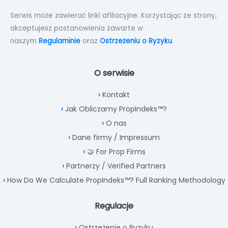
Serwis może zawierać linki afiliacyjne. Korzystając ze strony,
akceptujesz postanowienia zawarte w
naszym
Regulaminie
oraz
Ostrzeżeniu o Ryzyku
.
O serwisie
Kontakt
Jak Obliczamy PropIndeks™?
O nas
Dane firmy / Impressum
🤝 For Prop Firms
Partnerzy / Verified Partners
How Do We Calculate PropIndeks™? Full Ranking Methodology
Regulacje
Ostrzeżenie o Ryzyku