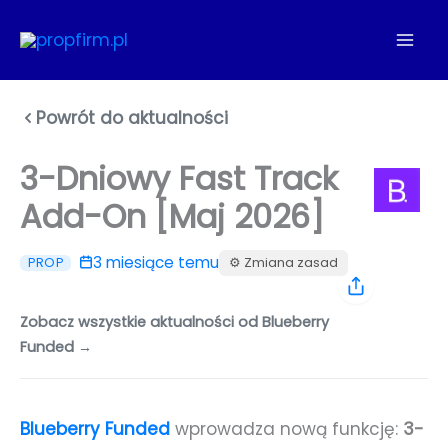
Przejdź
do
treści
Powrót do aktualności
3-Dniowy Fast Track
Add-On [Maj 2026]
3 miesiące temu
⚙️ Zmiana zasad
PROP
Zobacz wszystkie aktualności od Blueberry
Funded →
Blueberry Funded
wprowadza nową funkcję:
3-