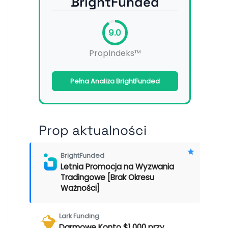
BrightFunded
9.0
PropIndeks™
Pełna Analiza BrightFunded
Prop aktualności
BrightFunded
Letnia Promocja na Wyzwania
Tradingowe [Brak Okresu
Ważności]
Lark Funding
Darmowe Konto $1,000 przy