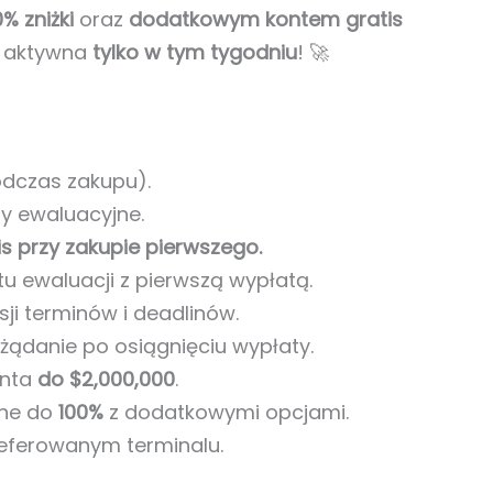
% zniżki
oraz
dodatkowym kontem gratis
a aktywna
tylko w tym tygodniu
! 🚀
dczas zakupu).
y ewaluacyjne.
is
przy zakupie pierwszego.
u ewaluacji z pierwszą wypłatą.
ji terminów i deadlinów.
żądanie po osiągnięciu wypłaty.
onta
do $2,000,000
.
lne do
100%
z dodatkowymi opcjami.
eferowanym terminalu.