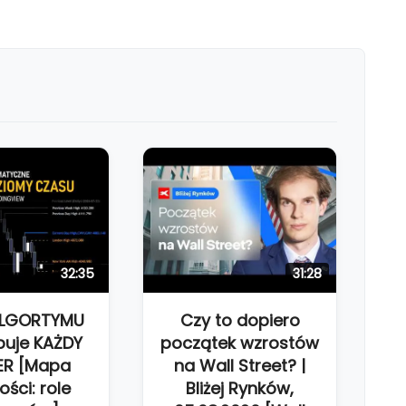
32:35
31:28
ALGORTYMU
Czy to dopiero
buje KAŻDY
początek wzrostów
ER [Mapa
na Wall Street? |
ości: role
Bliżej Rynków,