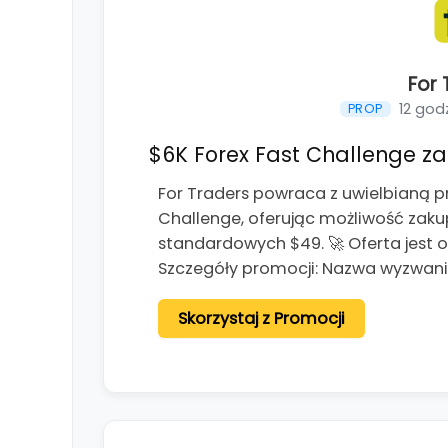
For 
12 god
PROP
$6K Forex Fast Challenge za 
For Traders powraca z uwielbianą p
Challenge, oferując możliwość zaku
standardowych $49. 🚀 Oferta jest 
Szczegóły promocji: Nazwa wyzwania
Skorzystaj z Promocji