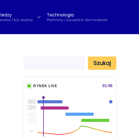
iedzy
Technologia
 wideo, FAQ, analizy
Platformy i narzędzia dla traderów
S
Szukaj
z
u
k
a
01:48
RYNEK LIVE
j
🇦🇺
🇯🇵
🇬🇧
🇺🇸
📊