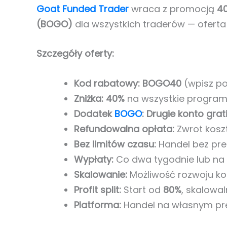
Goat Funded Trader
wraca z promocją
40
(BOGO)
dla wszystkich traderów — ofert
Szczegóły oferty:
Kod rabatowy:
BOGO40
(wpisz po
Zniżka:
40%
na wszystkie program
Dodatek
BOGO
: Drugie konto
grat
Refundowalna opłata:
Zwrot koszt
Bez limitów czasu:
Handel bez pres
Wypłaty:
Co dwa tygodnie lub na 
Skalowanie:
Możliwość rozwoju k
Profit split:
Start od
80%
, skalowa
Platforma:
Handel na własnym pr