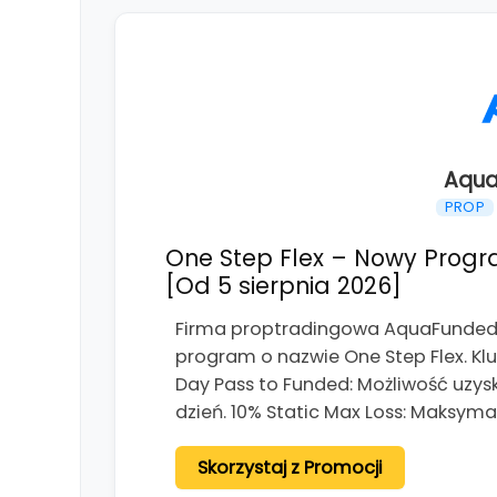
Aqua
PROP
One Step Flex – Nowy Progr
[Od 5 sierpnia 2026]
Firma proptradingowa AquaFunded o
program o nazwie One Step Flex. K
Day Pass to Funded: Możliwość uzys
dzień. 10% Static Max Loss: Maksym
Skorzystaj z Promocji