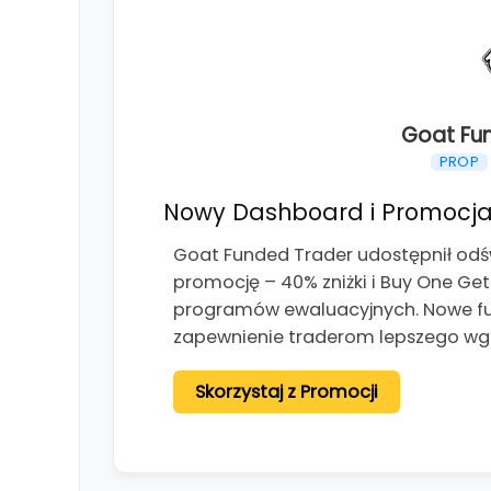
Goat Fu
PROP
Nowy Dashboard i Promocja
Goat Funded Trader udostępnił od
promocję – 40% zniżki i Buy One Ge
programów ewaluacyjnych. Nowe fun
zapewnienie traderom lepszego wg
Skorzystaj z Promocji