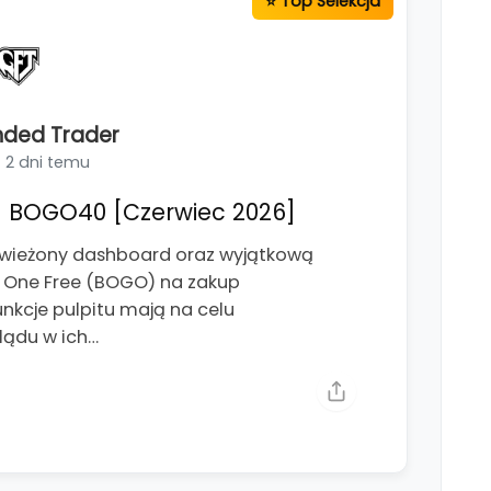
nded Trader
2 dni temu
 BOGO40 [Czerwiec 2026]
świeżony dashboard oraz wyjątkową
t One Free (BOGO) na zakup
kcje pulpitu mają na celu
lądu w ich…