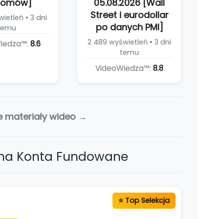
iomów]
05.08.2026 [Wall
Street i eurodollar
ietleń • 3 dni
po danych PMI]
temu
2 489 wyświetleń • 3 dni
iedza™:
8.6
temu
VideoWiedza™:
8.8
e materiały wideo →
 na Konta Fundowane