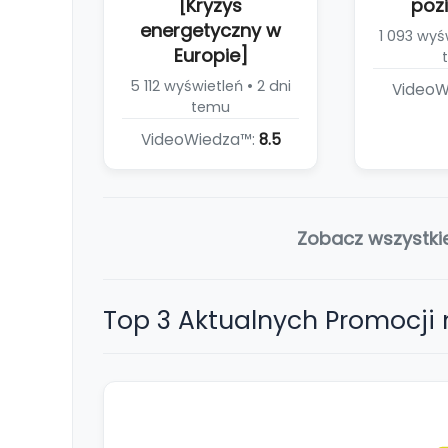
[Kryzys
poz
energetyczny w
1 093 wyśw
Europie]
5 112 wyświetleń • 2 dni
VideoW
temu
VideoWiedza™:
8.5
Zobacz wszystki
Top 3 Aktualnych Promocji