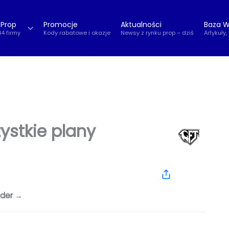
 Prop
Promocje
Aktualności
Baza W
44 firmy
Kody rabatowe i okazje
Newsy z rynku prop – dziś
Artykuły,
stkie plany
ader →