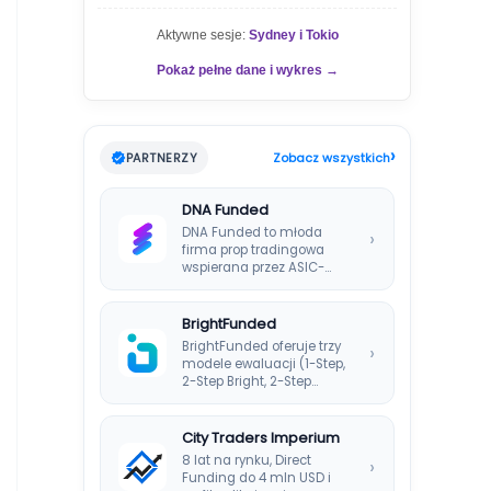
Aktywne sesje:
Sydney i Tokio
Pokaż pełne dane i wykres →
›
PARTNERZY
Zobacz wszystkich
DNA Funded
DNA Funded to młoda
›
firma prop tradingowa
wspierana przez ASIC-
regulowanego brokera
DNA Markets. Oferuje…
BrightFunded
BrightFunded oferuje trzy
›
modele ewaluacji (1-Step,
2-Step Bright, 2-Step
Classic) bez klasycznej
consistency rule,…
City Traders Imperium
8 lat na rynku, Direct
›
Funding do 4 mln USD i