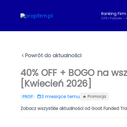
Przejdź
do
Ranking Firm
treści
CFD i Futures – 
Powrót do aktualności
40% OFF + BOGO na wszy
[Kwiecień 2026]
3 miesiące temu
🔥 Promocja
PROP
Zobacz wszystkie aktualności od Goat Funded Tr