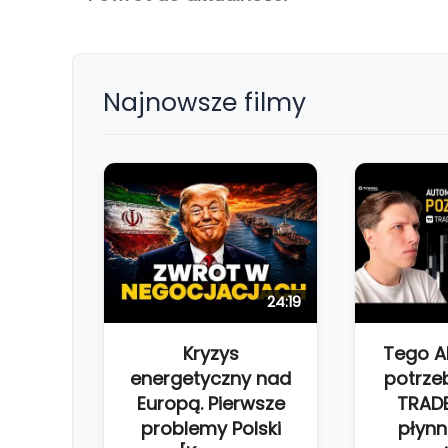
Najnowsze filmy
24:19
Kryzys
Tego 
energetyczny nad
potrze
Europą. Pierwsze
TRAD
problemy Polski
płynn