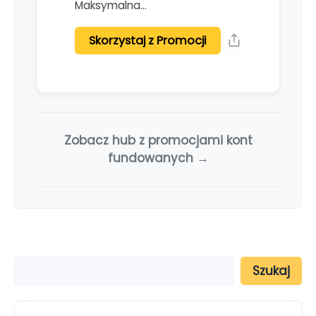
Maksymalna…
Skorzystaj z Promocji
Zobacz hub z promocjami kont
fundowanych →
S
Szukaj
z
u
k