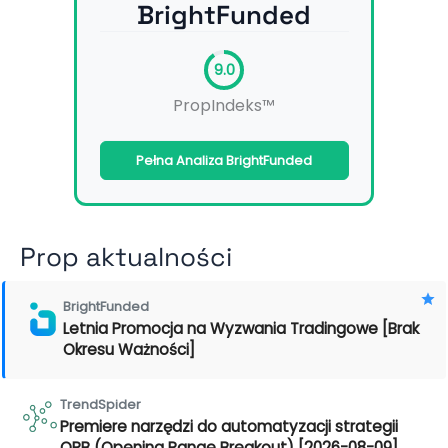
BrightFunded
9.0
PropIndeks™
Pełna Analiza BrightFunded
Prop aktualności
BrightFunded
Letnia Promocja na Wyzwania Tradingowe [Brak
Okresu Ważności]
TrendSpider
Premiere narzędzi do automatyzacji strategii
ORB (Opening Range Breakout) [2026-08-09]