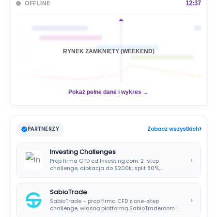
a
12:37
OFFLINE
j
🇦🇺
🇯🇵
🇬🇧
RYNEK ZAMKNIĘTY (WEEKEND)
🇺🇸
📊
Pokaż pełne dane i wykres →
›
PARTNERZY
Zobacz wszystkich
Investing Challenges
›
Prop firma CFD od Investing.com. 2-step
challenge, alokacja do $200k, split 80%,
platforma SIRIX.
SabioTrade
›
SabioTrade – prop firma CFD z one-step
challenge, własną platformą SabioTraderoom i
wypłatami co…