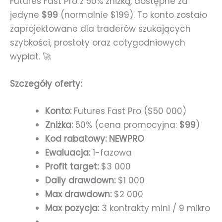
Futures Fast Pro z 50% zniżką, dostępne za
jedyne
$99
(normalnie $199). To konto zostało
zaprojektowane dla traderów szukających
szybkości, prostoty oraz cotygodniowych
wypłat. 🚀
Szczegóły oferty:
Konto:
Futures Fast Pro ($50 000)
Zniżka:
50% (cena promocyjna:
$99
)
Kod rabatowy:
NEWPRO
Ewaluacja:
1-fazowa
Profit target:
$3 000
Daily drawdown:
$1 000
Max drawdown:
$2 000
Max pozycja:
3 kontrakty mini / 9 mikro