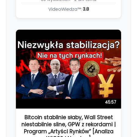
VideoWiedza™:
3.8
45:57
Bitcoin stabilnie słaby, Wall Street
niestabilnie silne, GPW z rekordami |
Program „Artyści Rynków” [Analiza