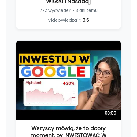
WIG20 i Nasdaq]
772 wyświetleń • 3 dni temu
VideoWiedza™:
8.6
08:09
Wszyscy mówią, że to dobry
moment, by INWESTOWAĆ W