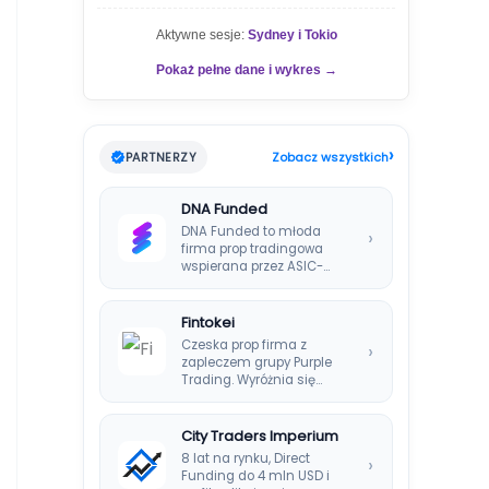
Aktywne sesje:
Sydney i Tokio
Pokaż pełne dane i wykres →
›
PARTNERZY
Zobacz wszystkich
DNA Funded
DNA Funded to młoda
›
firma prop tradingowa
wspierana przez ASIC-
regulowanego brokera
DNA Markets. Oferuje…
Fintokei
Czeska prop firma z
›
zapleczem grupy Purple
Trading. Wyróżnia się
systemem Instant
Payouts, wypłatami…
City Traders Imperium
8 lat na rynku, Direct
›
Funding do 4 mln USD i