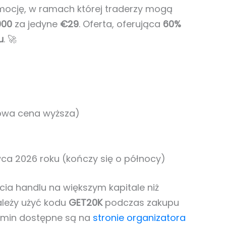
ocję, w ramach której traderzy mogą
000
za jedyne
€29
. Oferta, oferująca
60%
u
. 🚀
owa cena wyższa)
ca 2026 roku (kończy się o północy)
cia handlu na większym kapitale niż
ależy użyć kodu
GET20K
podczas zakupu
amin dostępne są na
stronie organizatora