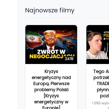
Najnowsze filmy
24:19
Kryzys
Tego 
energetyczny nad
potrze
Europą. Pierwsze
TRAD
problemy Polski
płynn
[Kryzys
poz
energetyczny w
1 093 wyśw
Europie]