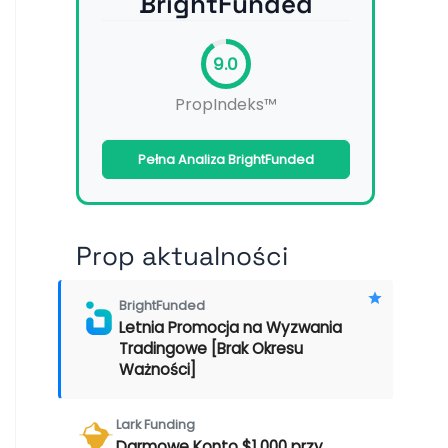
BrightFunded
9.0
PropIndeks™
Pełna Analiza BrightFunded
Prop aktualności
BrightFunded
Letnia Promocja na Wyzwania
Tradingowe [Brak Okresu
Ważności]
Lark Funding
Darmowe Konto $1,000 przy