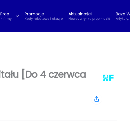
 Prop
Promocje
Aktualności
Baza W
44 firmy
Kody rabatowe i okazje
Newsy z rynku prop – dziś
Artykuły,
itału [Do 4 czerwca