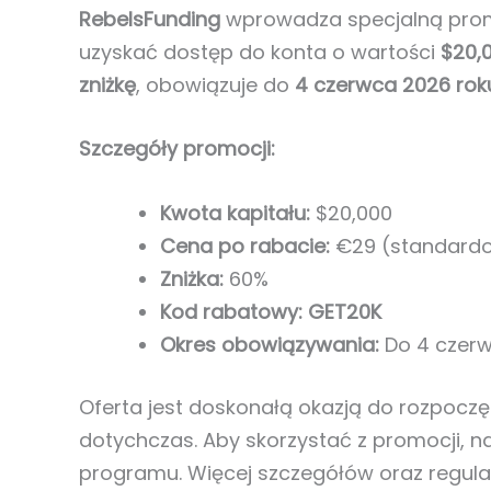
RebelsFunding
wprowadza specjalną prom
uzyskać dostęp do konta o wartości
$20,
zniżkę
, obowiązuje do
4 czerwca 2026 rok
Szczegóły promocji:
Kwota kapitału:
$20,000
Cena po rabacie:
€29 (standard
Zniżka:
60%
Kod rabatowy:
GET20K
Okres obowiązywania:
Do 4 czerw
Oferta jest doskonałą okazją do rozpoczę
dotychczas. Aby skorzystać z promocji, n
programu. Więcej szczegółów oraz regul