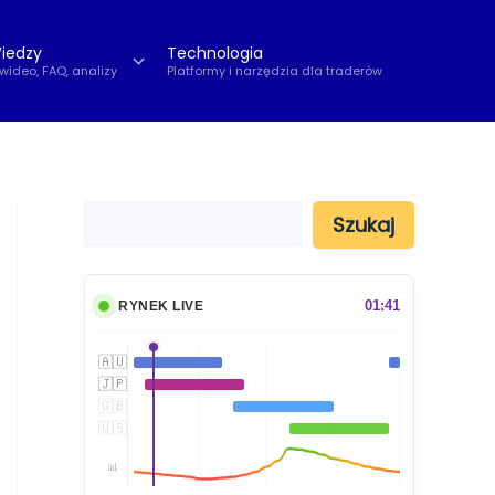
iedzy
Technologia
 wideo, FAQ, analizy
Platformy i narzędzia dla traderów
S
Szukaj
z
u
k
a
01:41
RYNEK LIVE
j
🇦🇺
🇯🇵
🇬🇧
🇺🇸
📊