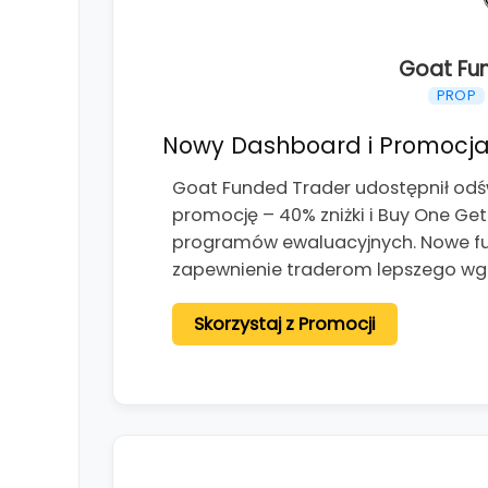
Goat Fu
PROP
Nowy Dashboard i Promocja
Goat Funded Trader udostępnił od
promocję – 40% zniżki i Buy One Ge
programów ewaluacyjnych. Nowe fun
zapewnienie traderom lepszego wg
Skorzystaj z Promocji