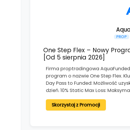
Aqua
PROP
One Step Flex – Nowy Progr
[Od 5 sierpnia 2026]
Firma proptradingowa AquaFunded o
program o nazwie One Step Flex. K
Day Pass to Funded: Możliwość uzys
dzień. 10% Static Max Loss: Maksym
Skorzystaj z Promocji