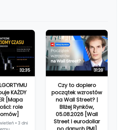
32:35
31:28
ALGORTYMU
Czy to dopiero
buje KAŻDY
początek wzrostów
ER [Mapa
na Wall Street? |
ości: role
Bliżej Rynków,
iomów]
05.08.2026 [Wall
Street i eurodollar
ietleń • 3 dni
po danych PMI]
temu