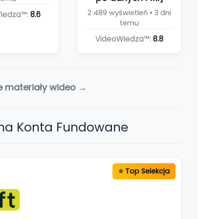
2 489 wyświetleń • 3 dni
iedza™:
8.6
temu
VideoWiedza™:
8.8
e materiały wideo →
 na Konta Fundowane