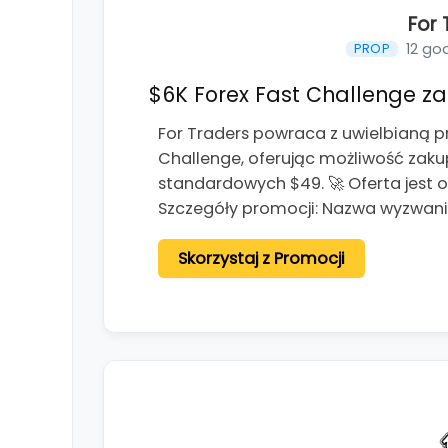
For 
12 go
PROP
$6K Forex Fast Challenge za 
For Traders powraca z uwielbianą p
Challenge, oferując możliwość zaku
standardowych $49. 🚀 Oferta jest 
Szczegóły promocji: Nazwa wyzwania
Skorzystaj z Promocji