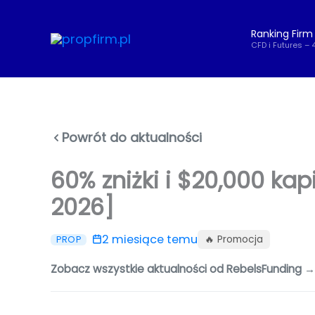
Przejdź
do
Ranking Firm
treści
CFD i Futures – 
Powrót do aktualności
60% zniżki i $20,000 kap
2026]
2 miesiące temu
🔥 Promocja
PROP
Zobacz wszystkie aktualności od RebelsFunding →