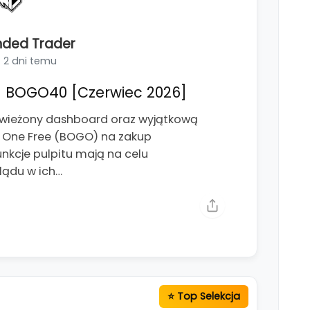
nded Trader
2 dni temu
 BOGO40 [Czerwiec 2026]
świeżony dashboard oraz wyjątkową
t One Free (BOGO) na zakup
kcje pulpitu mają na celu
lądu w ich…