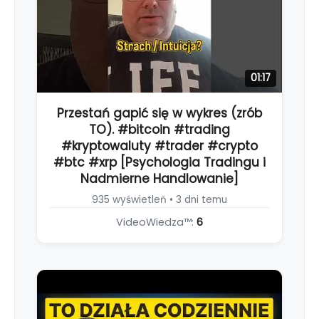
01:17
Przestań gapić się w wykres (zrób
TO). #bitcoin #trading
#kryptowaluty #trader #crypto
#btc #xrp [Psychologia Tradingu i
Nadmierne Handlowanie]
935 wyświetleń • 3 dni temu
VideoWiedza™:
6