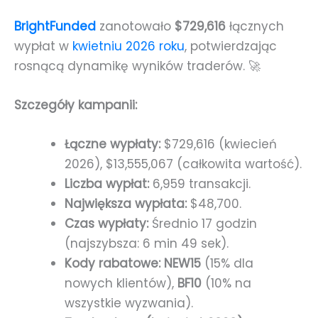
BrightFunded
zanotowało
$729,616
łącznych
wypłat w
kwietniu 2026 roku
, potwierdzając
rosnącą dynamikę wyników traderów. 🚀
Szczegóły kampanii:
Łączne wypłaty:
$729,616 (kwiecień
2026), $13,555,067 (całkowita wartość).
Liczba wypłat:
6,959 transakcji.
Największa wypłata:
$48,700.
Czas wypłaty:
Średnio 17 godzin
(najszybsza: 6 min 49 sek).
Kody rabatowe:
NEW15
(15% dla
nowych klientów),
BF10
(10% na
wszystkie wyzwania).