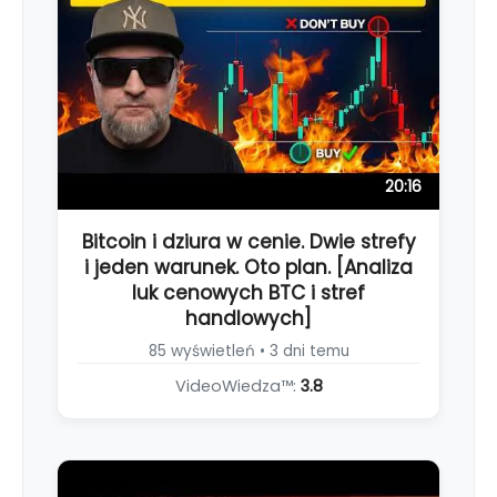
20:16
Bitcoin i dziura w cenie. Dwie strefy
i jeden warunek. Oto plan. [Analiza
luk cenowych BTC i stref
handlowych]
85 wyświetleń • 3 dni temu
VideoWiedza™:
3.8