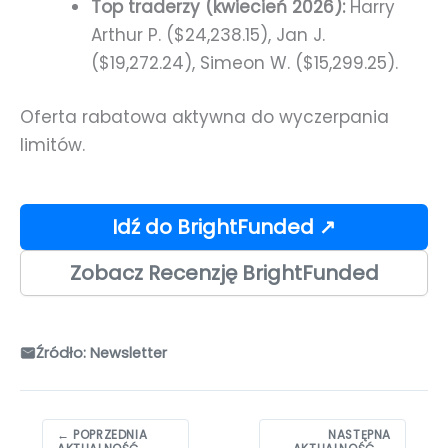
Top traderzy (kwiecień 2026):
Harry
Arthur P. ($24,238.15), Jan J.
($19,272.24), Simeon W. ($15,299.25).
Oferta rabatowa aktywna do wyczerpania
limitów.
Idź do BrightFunded ↗
Zobacz Recenzję BrightFunded
Źródło: Newsletter
Nawigacja
← POPRZEDNIA
NASTĘPNA