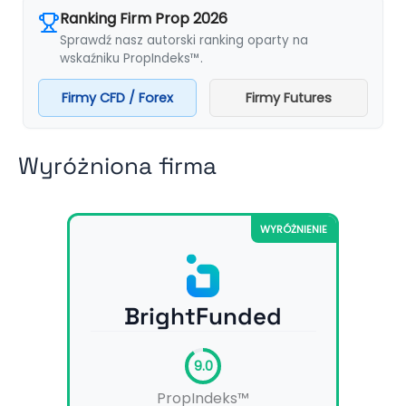
Ranking Firm Prop 2026
Sprawdź nasz autorski ranking oparty na
wskaźniku PropIndeks™.
Firmy CFD / Forex
Firmy Futures
Wyróżniona firma
WYRÓŻNIENIE
BrightFunded
9.0
PropIndeks™