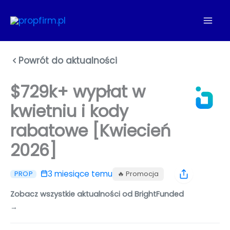
Przejdź
do
treści
Powrót do aktualności
$729k+ wypłat w
kwietniu i kody
rabatowe [Kwiecień
2026]
3 miesiące temu
🔥 Promocja
PROP
Zobacz wszystkie aktualności od BrightFunded
→