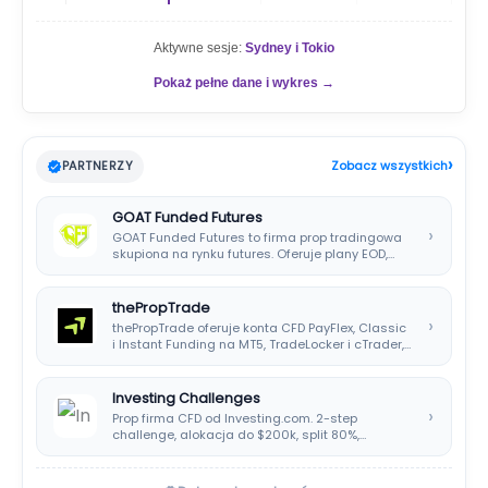
Aktywne sesje:
Sydney i Tokio
Pokaż pełne dane i wykres →
›
PARTNERZY
Zobacz wszystkich
GOAT Funded Futures
›
GOAT Funded Futures to firma prop tradingowa
skupiona na rynku futures. Oferuje plany EOD,…
thePropTrade
›
thePropTrade oferuje konta CFD PayFlex, Classic
i Instant Funding na MT5, TradeLocker i cTrader,…
Investing Challenges
›
Prop firma CFD od Investing.com. 2-step
challenge, alokacja do $200k, split 80%,
platforma SIRIX.