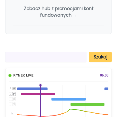
Zobacz hub z promocjami kont
fundowanych →
S
Szukaj
z
u
k
a
06:03
RYNEK LIVE
j
🇦🇺
🇯🇵
🇬🇧
🇺🇸
📊