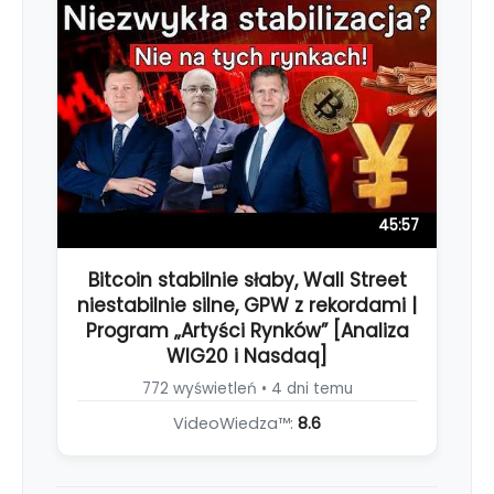
45:57
Bitcoin stabilnie słaby, Wall Street
niestabilnie silne, GPW z rekordami |
Program „Artyści Rynków” [Analiza
WIG20 i Nasdaq]
772 wyświetleń • 4 dni temu
VideoWiedza™:
8.6