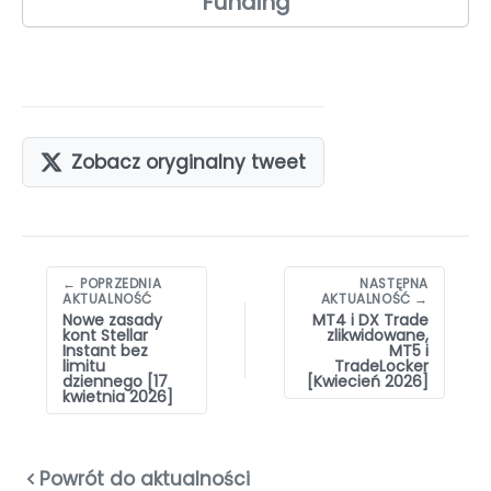
Funding
Zobacz oryginalny tweet
Nawigacja
← POPRZEDNIA
NASTĘPNA
wpisów
AKTUALNOŚĆ
AKTUALNOŚĆ →
Nowe zasady
MT4 i DX Trade
kont Stellar
zlikwidowane,
Instant bez
MT5 i
limitu
TradeLocker
dziennego [17
[Kwiecień 2026]
kwietnia 2026]
Powrót do aktualności