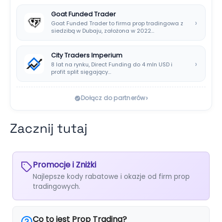
Goat Funded Trader
›
Goat Funded Trader to firma prop tradingowa z
siedzibą w Dubaju, założona w 2022…
City Traders Imperium
›
8 lat na rynku, Direct Funding do 4 mln USD i
profit split sięgający…
›
Dołącz do partnerów
Zacznij tutaj
Promocje i Zniżki
Najlepsze kody rabatowe i okazje od firm prop
tradingowych.
Co to jest Prop Trading?