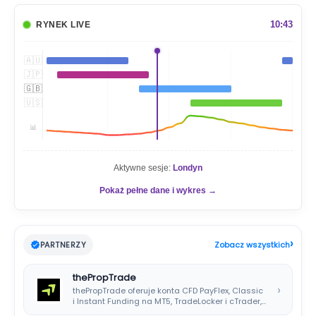
k
a
10:43
RYNEK LIVE
j
🇦🇺
🇯🇵
🇬🇧
🇺🇸
📊
Aktywne sesje:
Londyn
Pokaż pełne dane i wykres →
›
PARTNERZY
Zobacz wszystkich
thePropTrade
›
thePropTrade oferuje konta CFD PayFlex, Classic
i Instant Funding na MT5, TradeLocker i cTrader,…