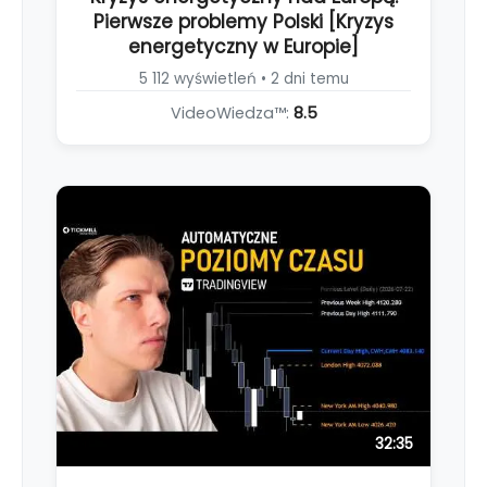
Pierwsze problemy Polski [Kryzys
energetyczny w Europie]
5 112 wyświetleń • 2 dni temu
VideoWiedza™:
8.5
32:35