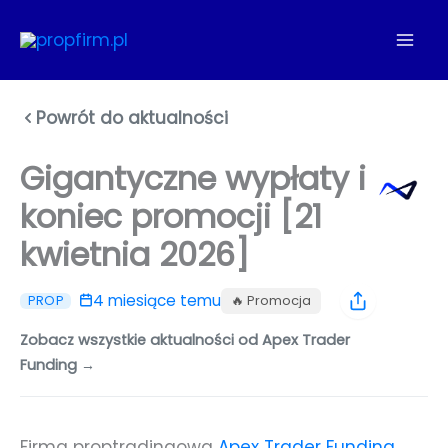
Przejdź
do
treści
Powrót do aktualności
Gigantyczne wypłaty i
koniec promocji [21
kwietnia 2026]
4 miesiące temu
🔥 Promocja
PROP
Zobacz wszystkie aktualności od Apex Trader
Funding →
Firma proptradingowa
Apex Trader Funding