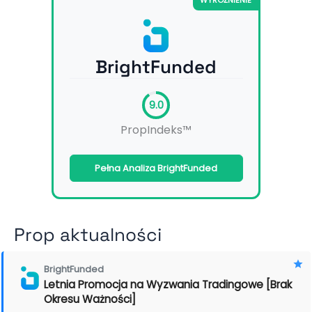
BrightFunded
9.0
PropIndeks™
Pełna Analiza BrightFunded
Prop aktualności
BrightFunded
Letnia Promocja na Wyzwania Tradingowe [Brak
Okresu Ważności]