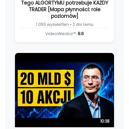
Tego ALGORTYMU potrzebuje KAŻDY
TRADER [Mapa płynności: role
poziomów]
1 093 wyświetleń • 2 dni temu
VideoWiedza™:
8.6
10:38