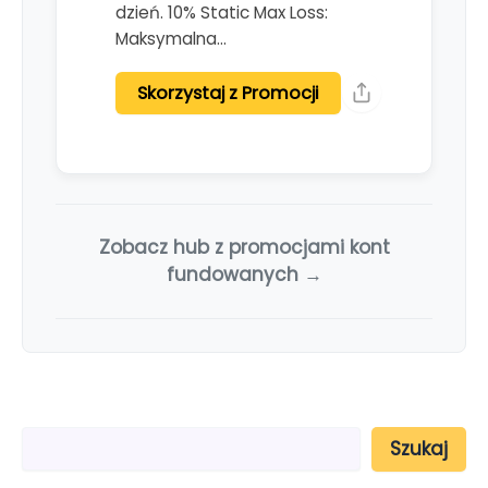
dzień. 10% Static Max Loss:
Maksymalna…
Skorzystaj z Promocji
Zobacz hub z promocjami kont
fundowanych →
S
Szukaj
z
u