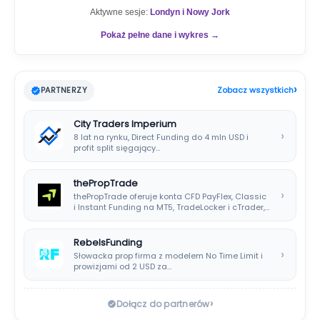
Aktywne sesje:
Londyn i Nowy Jork
Pokaż pełne dane i wykres →
›
PARTNERZY
Zobacz wszystkich
City Traders Imperium
›
8 lat na rynku, Direct Funding do 4 mln USD i
profit split sięgający…
thePropTrade
›
thePropTrade oferuje konta CFD PayFlex, Classic
i Instant Funding na MT5, TradeLocker i cTrader,…
RebelsFunding
›
Słowacka prop firma z modelem No Time Limit i
prowizjami od 2 USD za…
›
Dołącz do partnerów