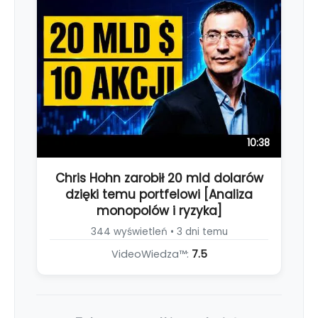
10:38
Chris Hohn zarobił 20 mld dolarów
dzięki temu portfelowi [Analiza
monopolów i ryzyka]
344 wyświetleń • 3 dni temu
VideoWiedza™:
7.5