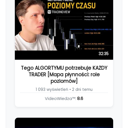
32:35
Tego ALGORTYMU potrzebuje KAŻDY
TRADER [Mapa płynności: role
poziomów]
1 093 wyświetleń • 2 dni temu
VideoWiedza™:
8.6