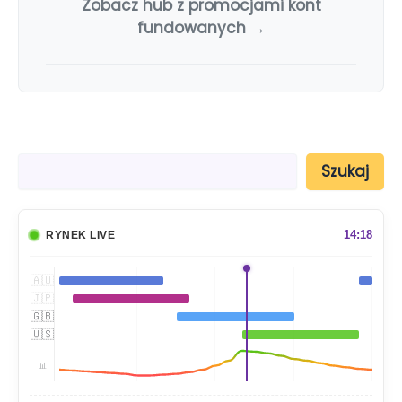
Zobacz hub z promocjami kont
fundowanych →
S
Szukaj
z
u
k
a
14:18
RYNEK LIVE
j
🇦🇺
🇯🇵
🇬🇧
🇺🇸
📊