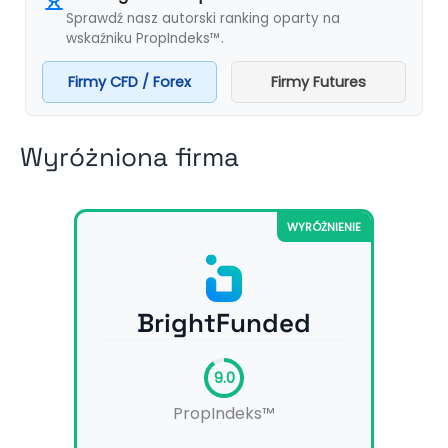
Sprawdź nasz autorski ranking oparty na
wskaźniku PropIndeks™.
Firmy CFD / Forex
Firmy Futures
Wyróżniona firma
WYRÓŻNIENIE
BrightFunded
9.0
PropIndeks™