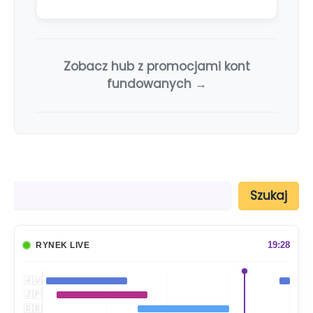
Zobacz hub z promocjami kont
fundowanych →
S
Szukaj
z
u
k
a
19:28
RYNEK LIVE
j
🇦🇺
🇯🇵
🇬🇧