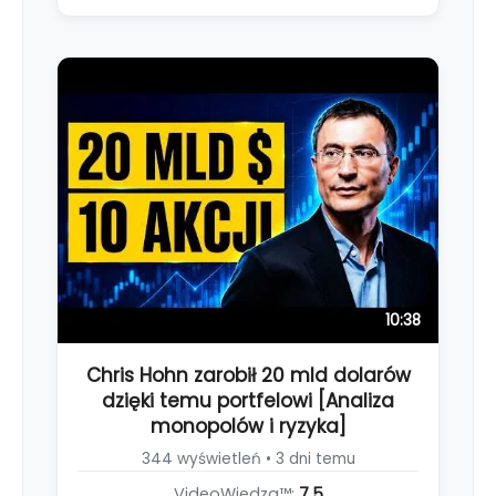
10:38
Chris Hohn zarobił 20 mld dolarów
dzięki temu portfelowi [Analiza
monopolów i ryzyka]
344 wyświetleń • 3 dni temu
VideoWiedza™:
7.5