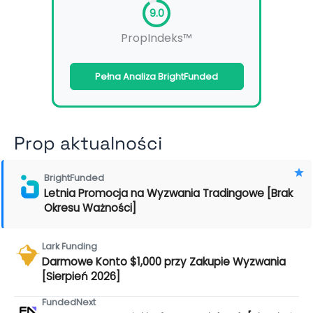
9.0
PropIndeks™
Pełna Analiza BrightFunded
Prop aktualności
BrightFunded
Letnia Promocja na Wyzwania Tradingowe [Brak
Okresu Ważności]
Lark Funding
Darmowe Konto $1,000 przy Zakupie Wyzwania
[Sierpień 2026]
FundedNext