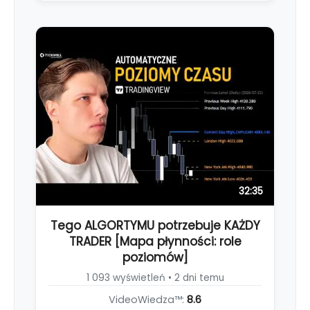
32:35
Tego ALGORTYMU potrzebuje KAŻDY
TRADER [Mapa płynności: role
poziomów]
1 093 wyświetleń • 2 dni temu
VideoWiedza™:
8.6