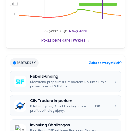
🇺🇸
📊
Aktywne sesje:
Nowy Jork
Pokaż pełne dane i wykres →
›
PARTNERZY
Zobacz wszystkich
RebelsFunding
›
Słowacka prop firma z modelem No Time Limit i
prowizjami od 2 USD za…
City Traders Imperium
›
8 lat na rynku, Direct Funding do 4 mln USD i
profit split sięgający…
Investing Challenges
›
Prop firma CFD od Investing.com. 2-step