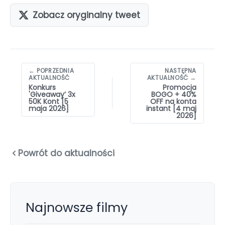
Zobacz oryginalny tweet
Nawigacja
← POPRZEDNIA
NASTĘPNA
wpisów
AKTUALNOŚĆ
AKTUALNOŚĆ →
Konkurs
Promocja
'Giveaway’ 3x
BOGO + 40%
50K Kont [5
OFF na konta
maja 2026]
instant [4 maj
2026]
Powrót do aktualności
Najnowsze filmy