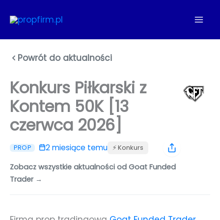
Przejdź
do
treści
Powrót do aktualności
Konkurs Piłkarski z
Kontem 50K [13
czerwca 2026]
2 miesiące temu
⚡️ Konkurs
PROP
Zobacz wszystkie aktualności od Goat Funded
Trader →
Firma prop tradingowa
Goat Funded Trader