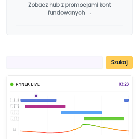
Zobacz hub z promocjami kont
fundowanych →
S
Szukaj
z
u
k
a
03:23
RYNEK LIVE
j
🇦🇺
🇯🇵
🇬🇧
🇺🇸
📊