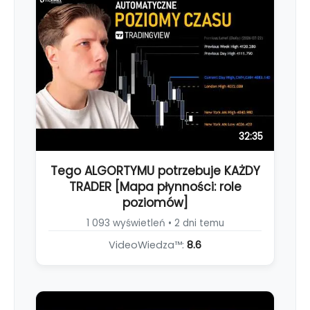
32:35
Tego ALGORTYMU potrzebuje KAŻDY
TRADER [Mapa płynności: role
poziomów]
1 093 wyświetleń • 2 dni temu
VideoWiedza™:
8.6