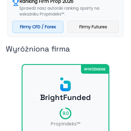
Ranking Firm Prop 2026
Sprawdź nasz autorski ranking oparty na
wskaźniku PropIndeks™.
Firmy CFD / Forex
Firmy Futures
Wyróżniona firma
WYRÓŻNIENIE
BrightFunded
9.0
PropIndeks™