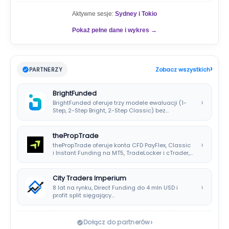
Aktywne sesje:
Sydney i Tokio
Pokaż pełne dane i wykres →
›
PARTNERZY
Zobacz wszystkich
BrightFunded
›
BrightFunded oferuje trzy modele ewaluacji (1-
Step, 2-Step Bright, 2-Step Classic) bez
klasycznej consistency rule,…
thePropTrade
›
thePropTrade oferuje konta CFD PayFlex, Classic
i Instant Funding na MT5, TradeLocker i cTrader,…
City Traders Imperium
›
8 lat na rynku, Direct Funding do 4 mln USD i
profit split sięgający…
›
Dołącz do partnerów