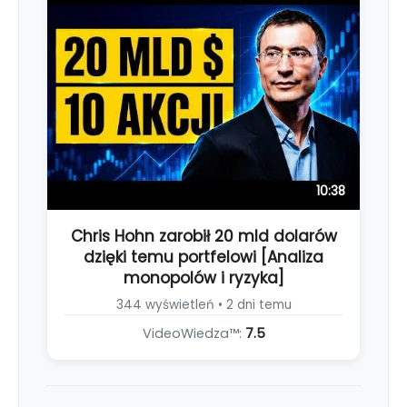
10:38
Chris Hohn zarobił 20 mld dolarów
dzięki temu portfelowi [Analiza
monopolów i ryzyka]
344 wyświetleń • 2 dni temu
VideoWiedza™:
7.5