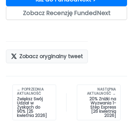
Zobacz Recenzję FundedNext
Zobacz oryginalny tweet
Nawigacja
← POPRZEDNIA
NASTĘPNA
wpisów
AKTUALNOŚĆ
AKTUALNOŚĆ →
Zwiększ Swój
20% Zniżki na
Udział w
Wyzwania 1-
Zyskach do
Step Express
90% [25
[26 kwietnia
kwietnia 2026]
2026]