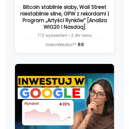
Bitcoin stabilnie słaby, Wall Street
niestabilnie silne, GPW z rekordami |
Program „Artyści Rynków” [Analiza
WIG20 i Nasdaq]
772 wyświetleń • 2 dni temu
VideoWiedza™:
8.6