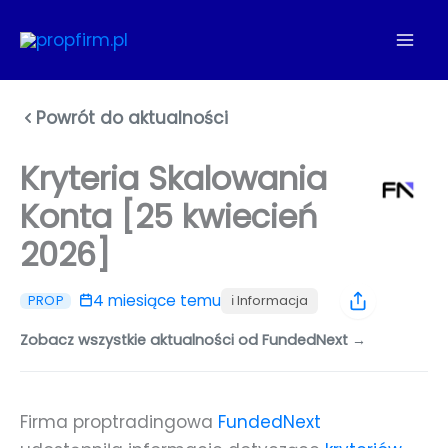
Przejdź
do
treści
Powrót do aktualności
Kryteria Skalowania
Konta [25 kwiecień
2026]
4 miesiące temu
ℹ️ Informacja
PROP
Zobacz wszystkie aktualności od FundedNext →
Firma proptradingowa
FundedNext