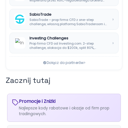
wspierana przez ASIC-regulowanego brokera
DNA Markets. Oferuje…
SabioTrade
›
SabioTrade – prop firma CFD z one-step
challenge, własną platformą SabioTraderoom i
wypłatami co…
Investing Challenges
›
Prop firma CFD od Investing.com. 2-step
challenge, alokacja do $200k, split 80%,
platforma SIRIX.
›
Dołącz do partnerów
Zacznij tutaj
Promocje i Zniżki
Najlepsze kody rabatowe i okazje od firm prop
tradingowych.