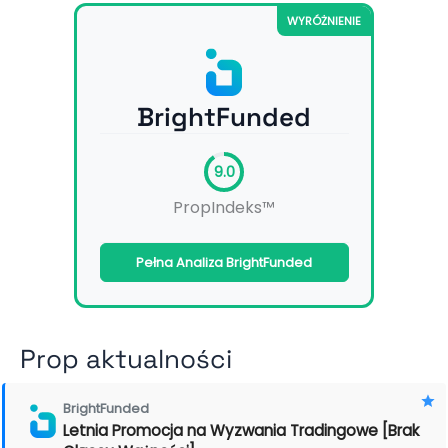
WYRÓŻNIENIE
BrightFunded
9.0
PropIndeks™
Pełna Analiza BrightFunded
Prop aktualności
BrightFunded
Letnia Promocja na Wyzwania Tradingowe [Brak