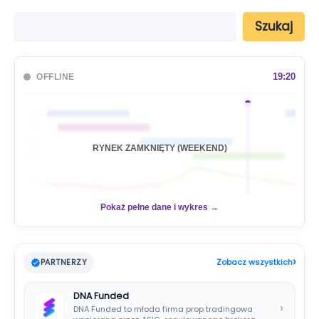
S
Szukaj
z
u
k
a
19:20
OFFLINE
j
🇦🇺
🇯🇵
🇬🇧
RYNEK ZAMKNIĘTY (WEEKEND)
🇺🇸
📊
Pokaż pełne dane i wykres →
›
PARTNERZY
Zobacz wszystkich
DNA Funded
›
DNA Funded to młoda firma prop tradingowa