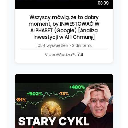
08:09
Wszyscy mówią, że to dobry
moment, by INWESTOWAĆ W
ALPHABET (Google) [Analiza
Inwestycji w AI i Chmurę]
1 054 wyświetleń • 2 dni temu
VideoWiedza™:
7.6