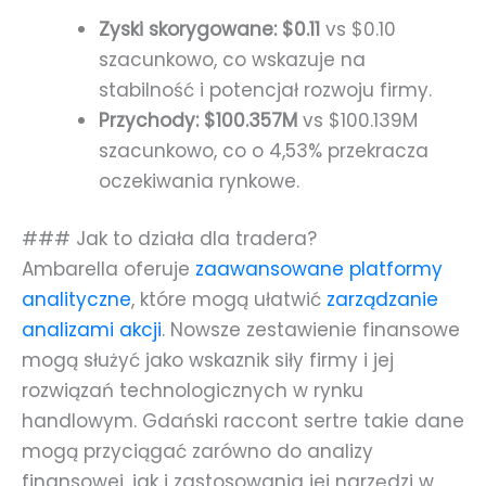
Zyski skorygowane: $0.11
vs $0.10
szacunkowo, co wskazuje na
stabilność i potencjał rozwoju firmy.
Przychody: $100.357M
vs $100.139M
szacunkowo, co o 4,53% przekracza
oczekiwania rynkowe.
### Jak to działa dla tradera?
Ambarella oferuje
zaawansowane platformy
analityczne
, które mogą ułatwić
zarządzanie
analizami akcji
. Nowsze zestawienie finansowe
mogą służyć jako wskaznik siły firmy i jej
rozwiązań technologicznych w rynku
handlowym. Gdański raccont sertre takie dane
mogą przyciągać zarówno do analizy
finansowej, jak i zastosowania jej narzędzi w