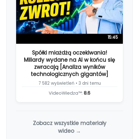
15:45
Spółki miażdżą oczekiwania!
Miliardy wydane na AI w końcu się
zwracają [Analiza wyników
technologicznych gigantów]
7 582 wyświetleń • 3 dni temu
VideoWiedza™:
8.6
Zobacz wszystkie materiały
wideo →