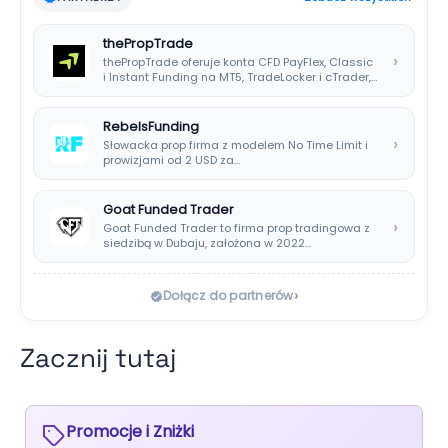
thePropTrade
›
thePropTrade oferuje konta CFD PayFlex, Classic
i Instant Funding na MT5, TradeLocker i cTrader,…
RebelsFunding
›
Słowacka prop firma z modelem No Time Limit i
prowizjami od 2 USD za…
Goat Funded Trader
›
Goat Funded Trader to firma prop tradingowa z
siedzibą w Dubaju, założona w 2022…
›
Dołącz do partnerów
Zacznij tutaj
Promocje i Zniżki