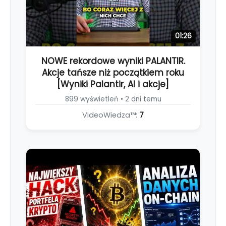
01:26
NOWE rekordowe wyniki PALANTIR.
Akcje tańsze niż początkiem roku
[Wyniki Palantir, AI i akcje]
899 wyświetleń • 2 dni temu
VideoWiedza™:
7