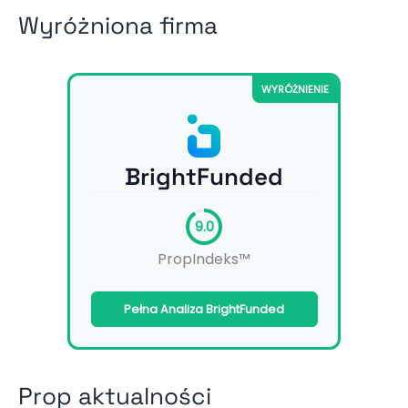
Wyróżniona firma
WYRÓŻNIENIE
BrightFunded
9.0
PropIndeks™
Pełna Analiza BrightFunded
Prop aktualności