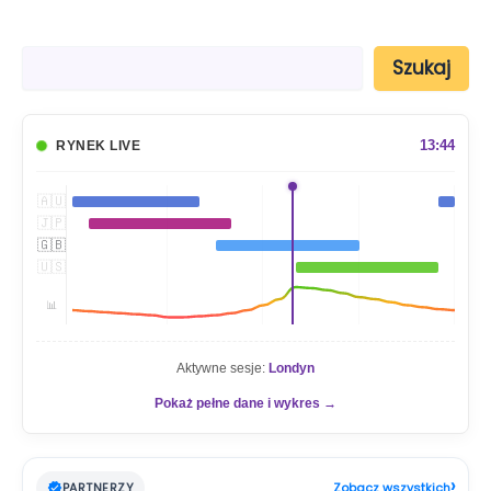
S
Szukaj
z
u
k
a
13:44
RYNEK LIVE
j
🇦🇺
🇯🇵
🇬🇧
🇺🇸
📊
Aktywne sesje:
Londyn
Pokaż pełne dane i wykres →
›
PARTNERZY
Zobacz wszystkich