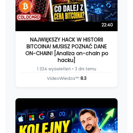
22:40
NAJWIĘKSZY HACK W HISTORII
BITCOINA! MUSISZ POZNAĆ DANE
ON-CHAIN! [Analiza on-chain po
hacku]
1 334 wyświetleń • 3 dni temu
VideoWiedza™:
8.3