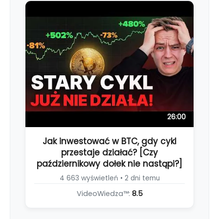
26:00
Jak inwestować w BTC, gdy cykl
przestaje działać? [Czy
październikowy dołek nie nastąpi?]
4 663 wyświetleń • 2 dni temu
VideoWiedza™:
8.5