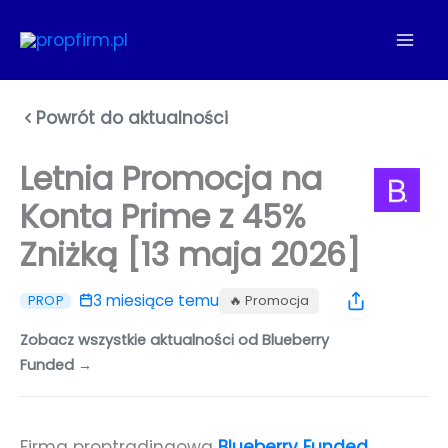
Przejdź
do
treści
Powrót do aktualności
Letnia Promocja na
Konta Prime z 45%
Zniżką [13 maja 2026]
3 miesiące temu
🔥 Promocja
PROP
Zobacz wszystkie aktualności od Blueberry
Funded →
Firma proptradingowa
Blueberry Funded