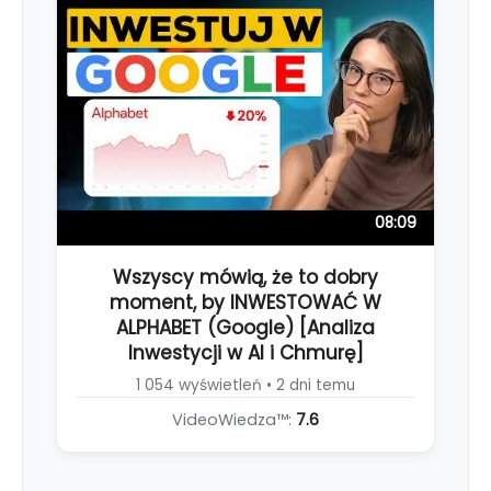
08:09
Wszyscy mówią, że to dobry
moment, by INWESTOWAĆ W
ALPHABET (Google) [Analiza
Inwestycji w AI i Chmurę]
1 054 wyświetleń • 2 dni temu
VideoWiedza™:
7.6