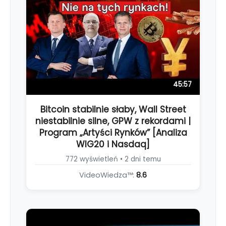
45:57
Bitcoin stabilnie słaby, Wall Street
niestabilnie silne, GPW z rekordami |
Program „Artyści Rynków” [Analiza
WIG20 i Nasdaq]
772 wyświetleń • 2 dni temu
VideoWiedza™:
8.6