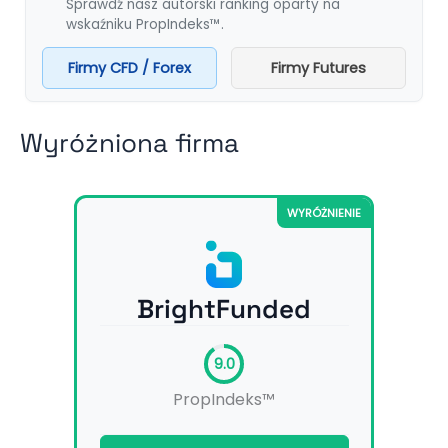
Sprawdź nasz autorski ranking oparty na
wskaźniku PropIndeks™.
Firmy CFD / Forex
Firmy Futures
Wyróżniona firma
WYRÓŻNIENIE
BrightFunded
9.0
PropIndeks™