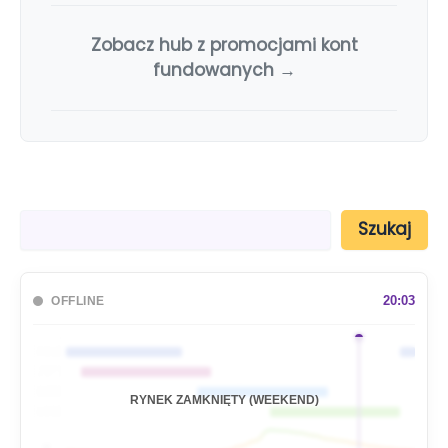
Zobacz hub z promocjami kont
fundowanych →
S
Szukaj
z
u
k
a
20:03
OFFLINE
j
🇦🇺
🇯🇵
🇬🇧
RYNEK ZAMKNIĘTY (WEEKEND)
🇺🇸
📊