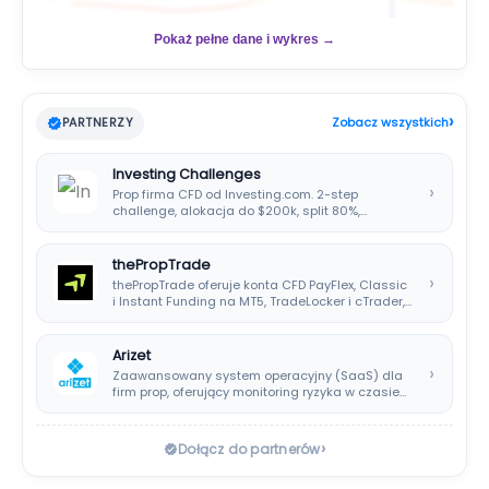
Pokaż pełne dane i wykres →
›
PARTNERZY
Zobacz wszystkich
Investing Challenges
›
Prop firma CFD od Investing.com. 2-step
challenge, alokacja do $200k, split 80%,
platforma SIRIX.
thePropTrade
›
thePropTrade oferuje konta CFD PayFlex, Classic
i Instant Funding na MT5, TradeLocker i cTrader,…
Arizet
›
Zaawansowany system operacyjny (SaaS) dla
firm prop, oferujący monitoring ryzyka w czasie
rzeczywistym i…
›
Dołącz do partnerów