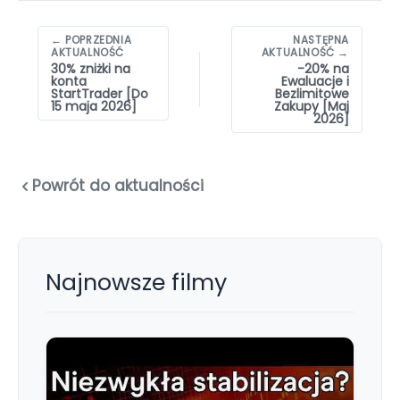
Nawigacja
← POPRZEDNIA
NASTĘPNA
wpisów
AKTUALNOŚĆ
AKTUALNOŚĆ →
30% zniżki na
-20% na
konta
Ewaluacje i
StartTrader [Do
Bezlimitowe
15 maja 2026]
Zakupy [Maj
2026]
Powrót do aktualności
Najnowsze filmy