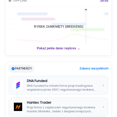
a
18:02
OFFLINE
j
🇦🇺
🇯🇵
🇬🇧
RYNEK ZAMKNIĘTY (WEEKEND)
🇺🇸
📊
Pokaż pełne dane i wykres →
›
PARTNERZY
Zobacz wszystkich
DNA Funded
›
DNA Funded to młoda firma prop tradingowa
wspierana przez ASIC-regulowanego brokera
DNA Markets. Oferuje…
Hantec Trader
›
Prop firma z zapleczem regulowanego brokera
Hantec Markets. Jeden z bezpieczniejszych
wyborów dla polskich…