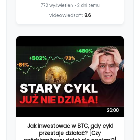
772 wyświetleń • 2 dni temu
VideoWiedza™:
8.6
26:00
Jak inwestować w BTC, gdy cykl
przestaje działać? [Czy