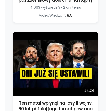
październikowy dołek nie nastąpi?]
4 663 wyświetleń • 2 dni temu
VideoWiedza™:
8.5
24:24
Ten metal wpłynął na losy II wojny.
80 lat później jego temat powraca