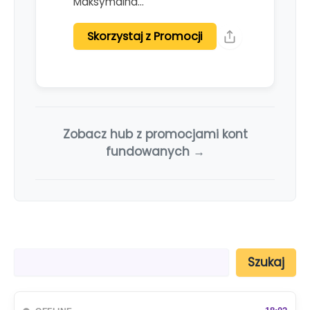
Maksymalna…
Skorzystaj z Promocji
Zobacz hub z promocjami kont
fundowanych →
S
Szukaj
z
u
k