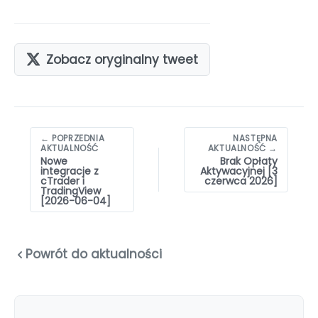
Zobacz oryginalny tweet
Nawigacja
← POPRZEDNIA
NASTĘPNA
wpisów
AKTUALNOŚĆ
AKTUALNOŚĆ →
Nowe
Brak Opłaty
integracje z
Aktywacyjnej [3
cTrader i
czerwca 2026]
TradingView
[2026-06-04]
Powrót do aktualności