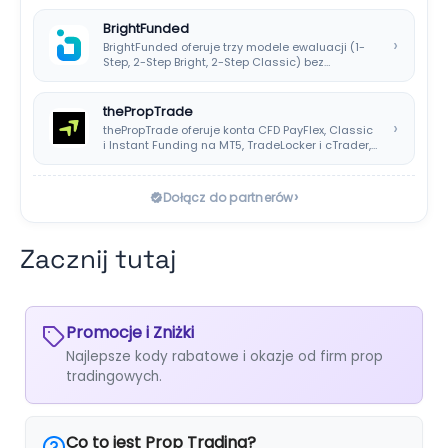
BrightFunded
›
BrightFunded oferuje trzy modele ewaluacji (1-
Step, 2-Step Bright, 2-Step Classic) bez
klasycznej consistency rule,…
thePropTrade
›
thePropTrade oferuje konta CFD PayFlex, Classic
i Instant Funding na MT5, TradeLocker i cTrader,…
›
Dołącz do partnerów
Zacznij tutaj
Promocje i Zniżki
Najlepsze kody rabatowe i okazje od firm prop
tradingowych.
Co to jest Prop Trading?