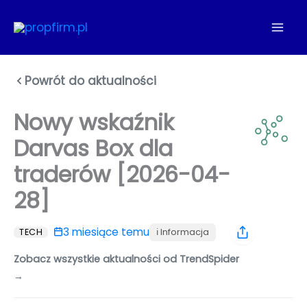
Przejdź
do
treści
Powrót do aktualności
Nowy wskaźnik
Darvas Box dla
traderów [2026-04-
28]
3 miesiące temu
ℹ️ Informacja
TECH
Zobacz wszystkie aktualności od TrendSpider
→