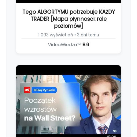
Tego ALGORTYMU potrzebuje KAŻDY
TRADER [Mapa płynności: role
poziomów]
1 093 wyświetleń • 3 dni temu
VideoWiedza™:
8.6