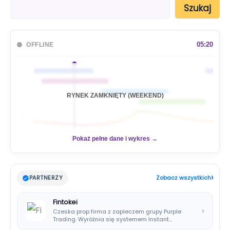
S
Szukaj
z
u
k
a
05:20
OFFLINE
j
🇦🇺
🇯🇵
🇬🇧
RYNEK ZAMKNIĘTY (WEEKEND)
🇺🇸
📊
Pokaż pełne dane i wykres →
›
PARTNERZY
Zobacz wszystkich
Fintokei
›
Czeska prop firma z zapleczem grupy Purple
Trading. Wyróżnia się systemem Instant
Payouts, wypłatami…