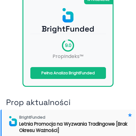
BrightFunded
9.0
PropIndeks™
Pełna Analiza BrightFunded
Prop aktualności
BrightFunded
Letnia Promocja na Wyzwania Tradingowe [Brak
Okresu Ważności]