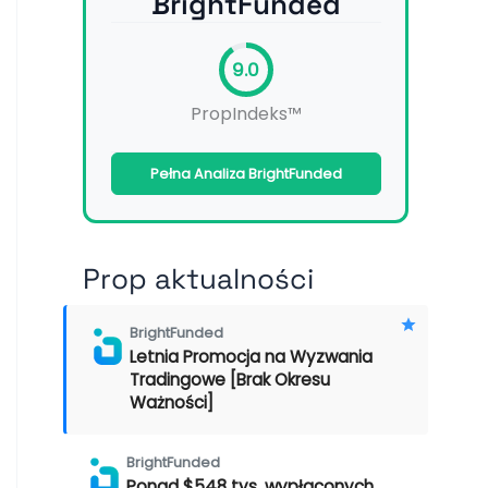
BrightFunded
9.0
PropIndeks™
Pełna Analiza BrightFunded
Prop aktualności
BrightFunded
Letnia Promocja na Wyzwania
Tradingowe [Brak Okresu
Ważności]
BrightFunded
Ponad $548 tys. wypłaconych