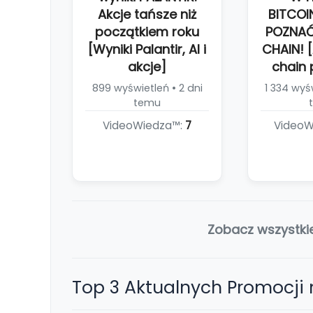
Akcje tańsze niż
BITCOI
początkiem roku
POZNAĆ
[Wyniki Palantir, AI i
CHAIN! [
akcje]
chain 
899 wyświetleń • 2 dni
1 334 wyśw
temu
VideoWiedza™:
7
VideoW
Zobacz wszystki
Top 3 Aktualnych Promocji