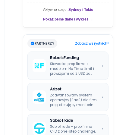
Aktywne sesje:
Sydney i Tokio
Pokaż pełne dane i wykres →
›
PARTNERZY
Zobacz wszystkich
RebelsFunding
Słowacka prop firma z
›
modelem No Time Limit i
prowizjami od 2 USD za…
Arizet
Zaawansowany system
›
operacyjny (SaaS) dla firm
prop, oferujący monitoring
ryzyka w czasie
rzeczywistym i…
SabioTrade
SabioTrade – prop firma
›
CFD z one-step challenge,