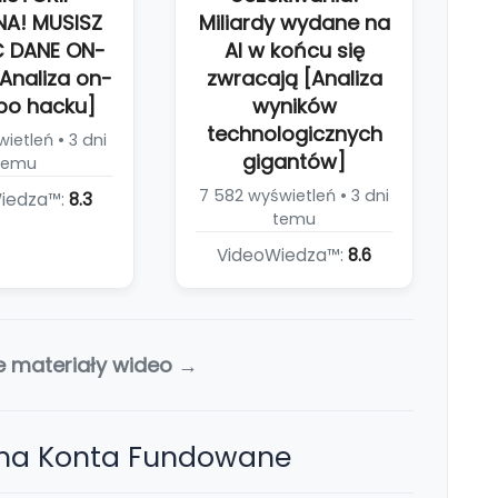
NA! MUSISZ
Miliardy wydane na
 DANE ON-
AI w końcu się
Analiza on-
zwracają [Analiza
po hacku]
wyników
technologicznych
ietleń • 3 dni
gigantów]
temu
7 582 wyświetleń • 3 dni
iedza™:
8.3
temu
VideoWiedza™:
8.6
e materiały wideo →
 na Konta Fundowane