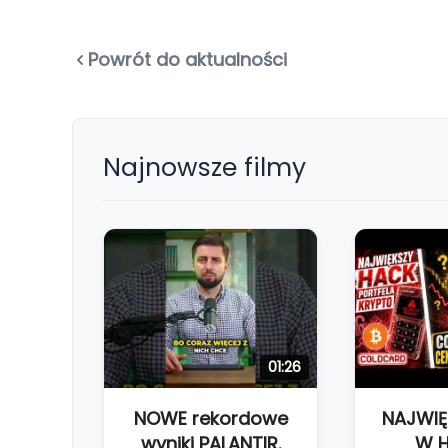
Powrót do aktualności
Najnowsze filmy
01:26
NOWE rekordowe
NAJWIĘ
wyniki PALANTIR.
W H