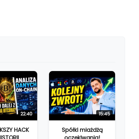
22:40
15:45
KSZY HACK
Spółki miażdżą
ISTORII
oczekiwania!