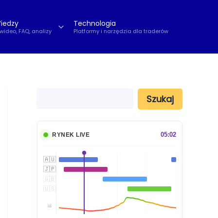
iedzy
Technologia
 wideo, FAQ, analizy
Platformy i narzędzia dla traderów
S
Szukaj
z
u
k
a
05:02
RYNEK LIVE
j
🇦🇺
🇯🇵
🇬🇧
🇺🇸
📊