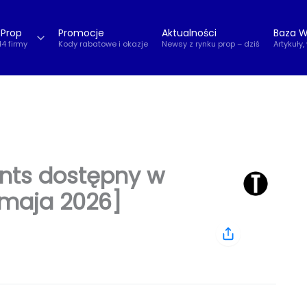
 Prop
Promocje
Aktualności
Baza W
44 firmy
Kody rabatowe i okazje
Newsy z rynku prop – dziś
Artykuły,
ints dostępny w
 maja 2026]