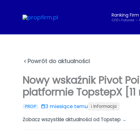
Przejdź
do
Ranking Firm
treści
CFD i Futures – 
Powrót do aktualności
Nowy wskaźnik Pivot Po
platformie TopstepX [11
3 miesiące temu
ℹ️ Informacja
PROP
Zobacz wszystkie aktualności od Topstep →