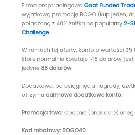
Firma proptradingowa
Goat Funded Trad
wyjątkową promocję BOGO (kup jeden, dru
połączoną z 40% zniżką na popularny
2-S
Challenge
.
W ramach tej oferty, konto o wartości 25
które normalnie kosztuje 148 dolarów, jes
jedyne
88 dolarów
.
Dodatkowo, po osiągnięciu nagrody, użyt
otrzyma
darmowe dodatkowe konto
.
Promocja trwa:
Obecnie (brak określonego
Kod rabatowy:
BOGO40