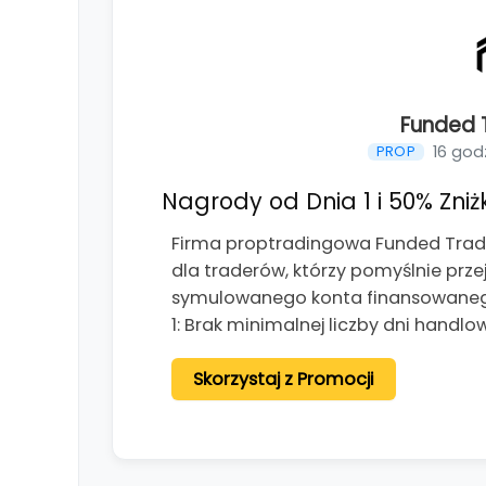
Funded T
16 god
PROP
Nagrody od Dnia 1 i 50% Zniżk
Firma proptradingowa Funded Tradi
dla traderów, którzy pomyślnie prze
symulowanego konta finansowanego
1: Brak minimalnej liczby dni handlo
Skorzystaj z Promocji