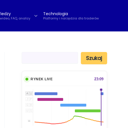
iedzy
Technologia
 wideo, FAQ, analizy
Platformy i narzędzia dla traderów
S
Szukaj
z
u
k
a
23:09
RYNEK LIVE
j
🇦🇺
🇯🇵
🇬🇧
🇺🇸
📊