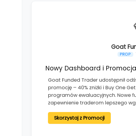
Goat Fu
PROP
Nowy Dashboard i Promocja
Goat Funded Trader udostępnił od
promocję – 40% zniżki i Buy One Ge
programów ewaluacyjnych. Nowe fun
zapewnienie traderom lepszego wg
Skorzystaj z Promocji