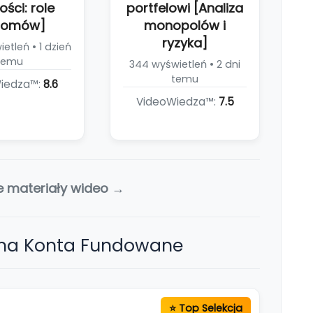
ości: role
portfelowi [Analiza
iomów]
monopolów i
ryzyka]
etleń • 1 dzień
temu
344 wyświetleń • 2 dni
temu
iedza™:
8.6
VideoWiedza™:
7.5
e materiały wideo →
 na Konta Fundowane