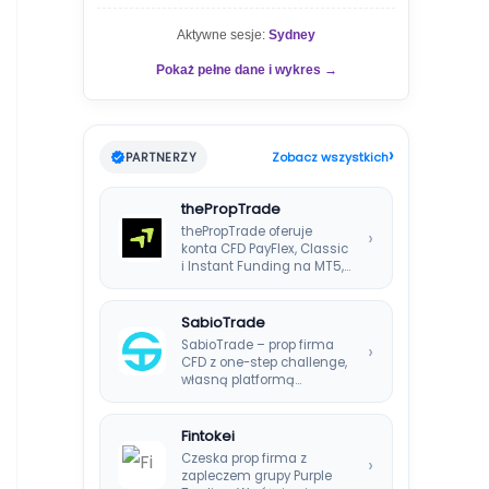
Aktywne sesje:
Sydney
Pokaż pełne dane i wykres →
›
PARTNERZY
Zobacz wszystkich
thePropTrade
thePropTrade oferuje
›
konta CFD PayFlex, Classic
i Instant Funding na MT5,
TradeLocker i cTrader,…
SabioTrade
SabioTrade – prop firma
›
CFD z one-step challenge,
własną platformą
SabioTraderoom i
wypłatami co…
Fintokei
Czeska prop firma z
›
zapleczem grupy Purple