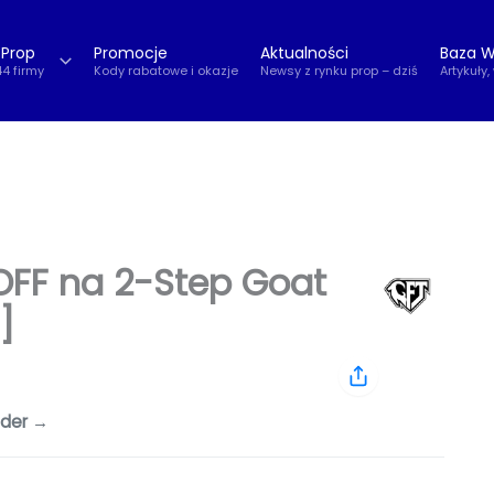
 Prop
Promocje
Aktualności
Baza W
44 firmy
Kody rabatowe i okazje
Newsy z rynku prop – dziś
Artykuły,
FF na 2-Step Goat
]
ader →