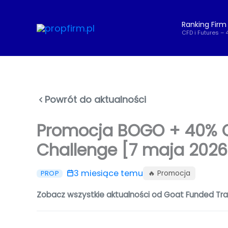
Przejdź
do
Ranking Firm
treści
CFD i Futures – 
Powrót do aktualności
Promocja BOGO + 40% O
Challenge [7 maja 2026
3 miesiące temu
🔥 Promocja
PROP
Zobacz wszystkie aktualności od Goat Funded Tr