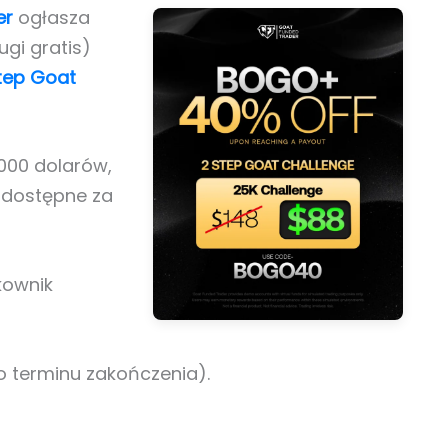
er
ogłasza
gi gratis)
tep Goat
 000 dolarów,
t dostępne za
kownik
 terminu zakończenia).