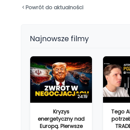
Powrót do aktualności
Najnowsze filmy
24:19
Kryzys
Tego 
energetyczny nad
potrze
Europą. Pierwsze
TRAD