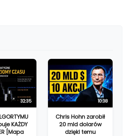
32:35
10:38
ALGORTYMU
Chris Hohn zarobił
buje KAŻDY
20 mld dolarów
ER [Mapa
dzięki temu