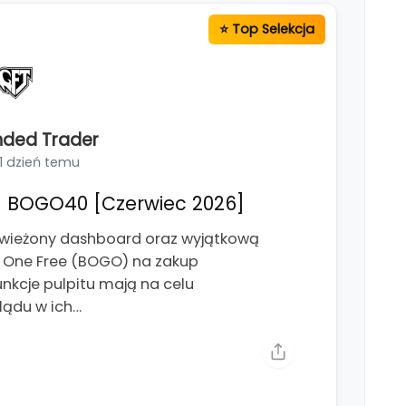
nded Trader
1 dzień temu
 BOGO40 [Czerwiec 2026]
świeżony dashboard oraz wyjątkową
t One Free (BOGO) na zakup
kcje pulpitu mają na celu
lądu w ich…