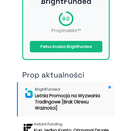
BrightFunded
9.0
PropIndeks™
Pełna Analiza BrightFunded
Prop aktualności
BrightFunded
Letnia Promocja na Wyzwania
Tradingowe [Brak Okresu
Ważności]
Instant Funding
Kup Jedno Konto, Otrzymaj Drugie