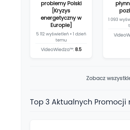
problemy Polski
płynn
[Kryzys
poz
energetyczny w
1 093 wyświ
Europie]
5 112 wyświetleń • 1 dzień
VideoW
temu
VideoWiedza™:
8.5
Zobacz wszystki
Top 3 Aktualnych Promocji