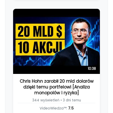
10:38
Chris Hohn zarobił 20 mld dolarów
dzięki temu portfelowi [Analiza
monopolów i ryzyka]
344 wyświetleń • 3 dni temu
VideoWiedza™:
7.5