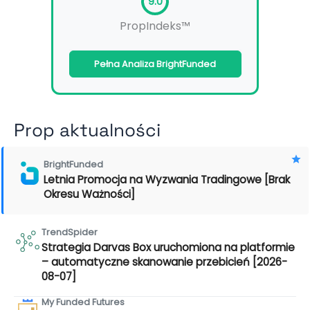
9.0
PropIndeks™
Pełna Analiza BrightFunded
Prop aktualności
BrightFunded
Letnia Promocja na Wyzwania Tradingowe [Brak
Okresu Ważności]
TrendSpider
Strategia Darvas Box uruchomiona na platformie
– automatyczne skanowanie przebicień [2026-
08-07]
My Funded Futures