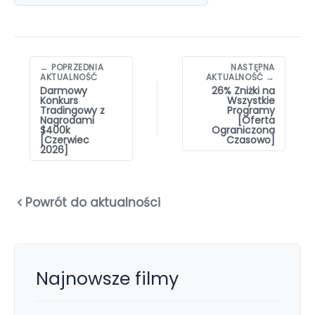
Nawigacja
← POPRZEDNIA
NASTĘPNA
wpisów
AKTUALNOŚĆ
AKTUALNOŚĆ →
Darmowy
26% Zniżki na
Konkurs
Wszystkie
Tradingowy z
Programy
Nagrodami
[Oferta
$400k
Ograniczona
[Czerwiec
Czasowo]
2026]
Powrót do aktualności
Najnowsze filmy