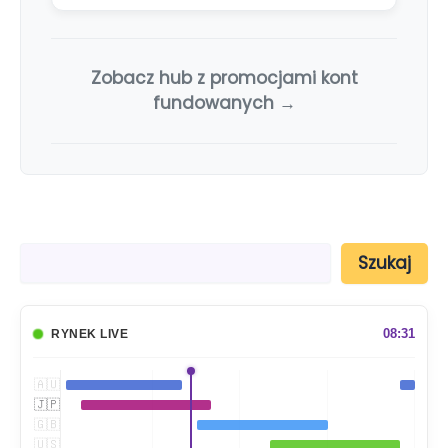
Zobacz hub z promocjami kont
fundowanych →
S
Szukaj
z
u
k
a
08:31
RYNEK LIVE
j
🇦🇺
🇯🇵
🇬🇧
🇺🇸