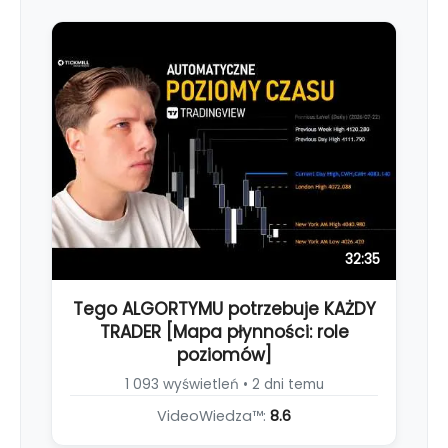
32:35
Tego ALGORTYMU potrzebuje KAŻDY
TRADER [Mapa płynności: role
poziomów]
1 093 wyświetleń • 2 dni temu
VideoWiedza™:
8.6