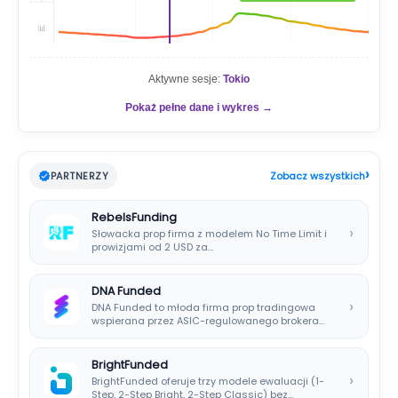
📊
Aktywne sesje:
Tokio
Pokaż pełne dane i wykres →
›
PARTNERZY
Zobacz wszystkich
RebelsFunding
›
Słowacka prop firma z modelem No Time Limit i
prowizjami od 2 USD za…
DNA Funded
›
DNA Funded to młoda firma prop tradingowa
wspierana przez ASIC-regulowanego brokera
DNA Markets. Oferuje…
BrightFunded
›
BrightFunded oferuje trzy modele ewaluacji (1-
Step, 2-Step Bright, 2-Step Classic) bez