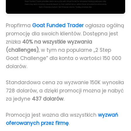
Propfirma
Goat Funded Trader
ogłasza ogólną
promocję dla swoich klientów. Dostępna jest
zniżka
40% na wszystkie wyzwania
(challenges)
, w tym na popularne „2 Step
Goat Challenge” dla konta o wartości 150 000
dolarów.
Standardowa cena za wyzwanie 150K wynosiła
728 dolarów, a dzięki promocji można je nabyć
za jedyne
437 dolarów
.
Promocja jest ważna dla wszystkich
wyzwań
oferowanych przez firmę
.