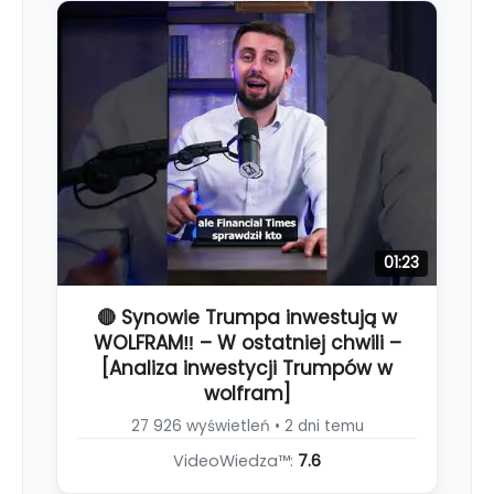
01:23
🔴 Synowie Trumpa inwestują w
WOLFRAM‼️ – W ostatniej chwili –
[Analiza inwestycji Trumpów w
wolfram]
27 926 wyświetleń • 2 dni temu
VideoWiedza™:
7.6