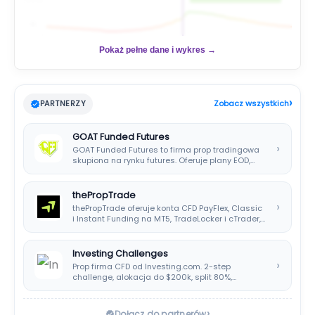
📊
Pokaż pełne dane i wykres →
›
PARTNERZY
Zobacz wszystkich
GOAT Funded Futures
›
GOAT Funded Futures to firma prop tradingowa
skupiona na rynku futures. Oferuje plany EOD,…
thePropTrade
›
thePropTrade oferuje konta CFD PayFlex, Classic
i Instant Funding na MT5, TradeLocker i cTrader,…
Investing Challenges
›
Prop firma CFD od Investing.com. 2-step
challenge, alokacja do $200k, split 80%,
platforma SIRIX.
›
Dołącz do partnerów