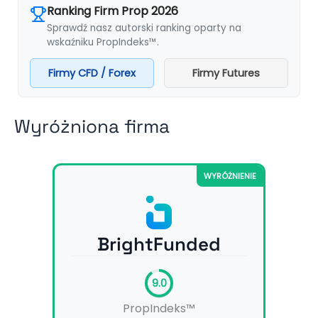
Ranking Firm Prop 2026
Sprawdź nasz autorski ranking oparty na
wskaźniku PropIndeks™.
Firmy CFD / Forex
Firmy Futures
Wyróżniona firma
WYRÓŻNIENIE
BrightFunded
9.0
PropIndeks™