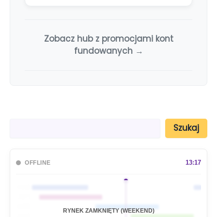
Zobacz hub z promocjami kont
fundowanych →
S
Szukaj
z
u
k
a
13:17
OFFLINE
j
🇦🇺
🇯🇵
🇬🇧
RYNEK ZAMKNIĘTY (WEEKEND)
🇺🇸