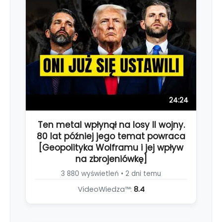
24:24
Ten metal wpłynął na losy II wojny.
80 lat później jego temat powraca
[Geopolityka Wolframu i jej wpływ
na zbrojeniówkę]
3 880 wyświetleń • 2 dni temu
VideoWiedza™:
8.4